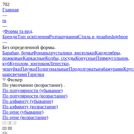
702
Главная
—
ru
—
Форма та вид
Бренди
Тип освітлення
Розташування
Стиль и дизайн
slujebnoe
—
Без определенной формы
Барабан, бочка
Фонарь
хрусталики, висюльки
Канделябры,
рожковые
Каркасные
Колбы, сосуды
Конусные
Прямоугольник,
куб
Куполом, зонтиком
Лепестки,
чешуйки
Паучки
Полигональные
Продолговатые
абажурами
Круг
шар
свечами
Тарелки
Фильтр
По умолчанию (возрастание)
По популярности (убывание)
По популярности (возрастание)
По алфавиту (убывание)
По алфавиту (возрастание)
По цене (убывание)
По цене (возрастание)