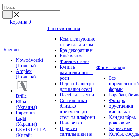
Корзина
0
Тип освітлення
Комплектующие
к светильникам
Бренди
Бра декоративні
Ещё всякое
Nowodvorski
Фонарь столб
(Польша)
Купить
Форма та вид
Amplex
лампочки опт –
(Польша)
розн
Без
Підвісні люстри
определенной
для вашої оселі
формы
Настільні лампи
Барабан, бочк
Brille
Світильники
Фонарь
Elina
близько
хрусталики,
(Украина)
притулені до
висюльки
Imperium
стелі та плафони
Канделябры,
Light
Подсветка
рожковые
(Украина)
Підвісні
Каркасные
LEVISTELLA
світильники на
Колбы, сосуд
(Китай)