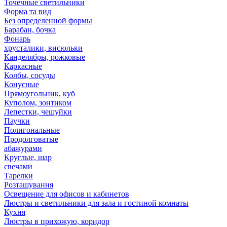
Точечные светильники
Форма та вид
Без определенной формы
Барабан, бочка
Фонарь
хрусталики, висюльки
Канделябры, рожковые
Каркасные
Колбы, сосуды
Конусные
Прямоугольник, куб
Куполом, зонтиком
Лепестки, чешуйки
Паучки
Полигональные
Продолговатые
абажурами
Круглые, шар
свечами
Тарелки
Розташування
Освещение для офисов и кабинетов
Люстры и светильники для зала и гостиной комнаты
Кухня
Люстры в прихожую, коридор