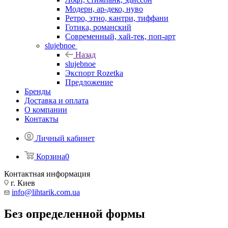
Модерн, ар-деко, нуво
Ретро, этно, кантри, тиффани
Готика, романский
Современный, хай-тек, поп-арт
slujebnoe
Назад
slujebnoe
Экспорт Rozetka
Предложение
Бренды
Доставка и оплата
О компании
Контакты
Личный кабинет
Корзина
0
Контактная информация
г. Киев
info@lihtarik.com.ua
Без определенной формы