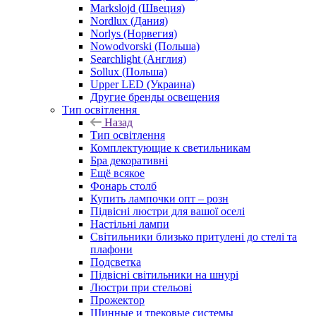
Markslojd (Швеция)
Nordlux (Дания)
Norlys (Норвегия)
Nowodvorski (Польша)
Searchlight (Англия)
Sollux (Польша)
Upper LED (Украина)
Другие бренды освещения
Тип освітлення
Назад
Тип освітлення
Комплектующие к светильникам
Бра декоративні
Ещё всякое
Фонарь столб
Купить лампочки опт – розн
Підвісні люстри для вашої оселі
Настільні лампи
Світильники близько притулені до стелі та
плафони
Подсветка
Підвісні світильники на шнурі
Люстри при стельові
Прожектор
Шинные и трековые системы