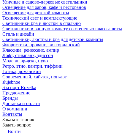
Уличные и садово-парковые светильники
Освещение для баров, кафе и ресторанов
Освещение для детской комнаты
Технический свет и комплектующие
Светильники бра и люстры в спальню
Светильники в ванную комнату со степенью влагозащиты
Стиль и дизайн
Светильники, люстры и бра для детской комнаты
Флористика, прованс, викторианский
Классика, ренессанс, ампир
Лофт, стимпанк, эдиссон
Модерн, ар-деко, нуво
Ретро, этно, кантри, тиффани
Готика, романский
Современный, хай-тек, поп-арт
slujebnoe
Экспорт Rozetka
Предложение
Бренды
Доставка и оплата
О компании
Контакты
Заказать звонок
Задать вопрос
Войти