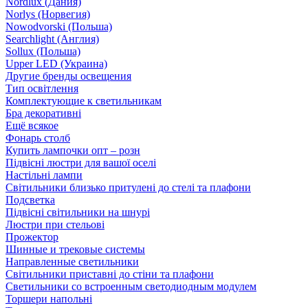
Nordlux (Дания)
Norlys (Норвегия)
Nowodvorski (Польша)
Searchlight (Англия)
Sollux (Польша)
Upper LED (Украина)
Другие бренды освещения
Тип освітлення
Комплектующие к светильникам
Бра декоративні
Ещё всякое
Фонарь столб
Купить лампочки опт – розн
Підвісні люстри для вашої оселі
Настільні лампи
Світильники близько притулені до стелі та плафони
Подсветка
Підвісні світильники на шнурі
Люстри при стельові
Прожектор
Шинные и трековые системы
Направленные светильники
Світильники приставні до стіни та плафони
Светильники со встроенным светодиодным модулем
Торшери напольні