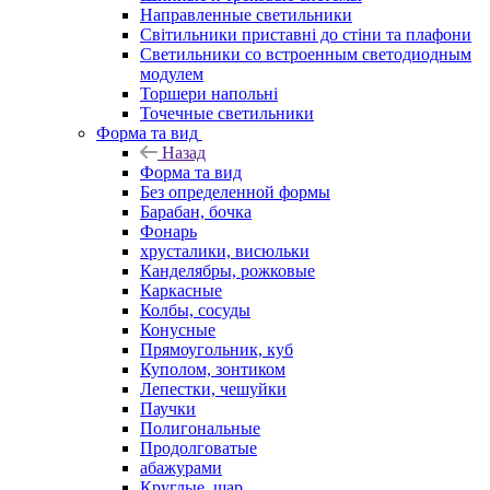
Направленные светильники
Світильники приставні до стіни та плафони
Светильники со встроенным светодиодным
модулем
Торшери напольні
Точечные светильники
Форма та вид
Назад
Форма та вид
Без определенной формы
Барабан, бочка
Фонарь
хрусталики, висюльки
Канделябры, рожковые
Каркасные
Колбы, сосуды
Конусные
Прямоугольник, куб
Куполом, зонтиком
Лепестки, чешуйки
Паучки
Полигональные
Продолговатые
абажурами
Круглые, шар