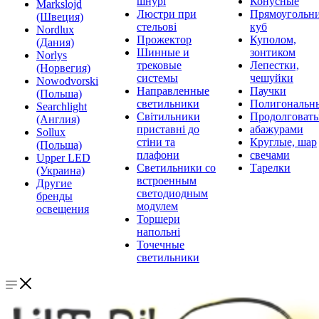
шнурі
Конусные
Markslojd
Люстри при
Прямоугольни
(Швеция)
стельові
куб
Nordlux
Прожектор
Куполом,
(Дания)
Шинные и
зонтиком
Norlys
трековые
Лепестки,
(Норвегия)
системы
чешуйки
Nowodvorski
Направленные
Паучки
(Польша)
светильники
Полигональн
Searchlight
Світильники
Продолговат
(Англия)
приставні до
абажурами
Sollux
стіни та
Круглые, шар
(Польша)
плафони
свечами
Upper LED
Светильники со
Тарелки
(Украина)
встроенным
Другие
светодиодным
бренды
модулем
освещения
Торшери
напольні
Точечные
светильники