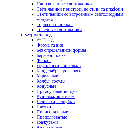
Направленные светильники
Світильники приставні до стіни та плафони
Светильники со встроенным светодиодным
модулем
Торшери напольні
Точечные светильники
Форма та вид
Назад
Форма та вид
Без определенной формы
Барабан, бочка
Фонарь
хрусталики, висюльки
Канделябры, рожковые
Каркасные
Колбы, сосуды
Конусные
Прямоугольник, куб
Куполом, зонтиком
Лепестки, чешуйки
Паучки
Полигональные
Продолговатые
абажурами
Круглые, шар