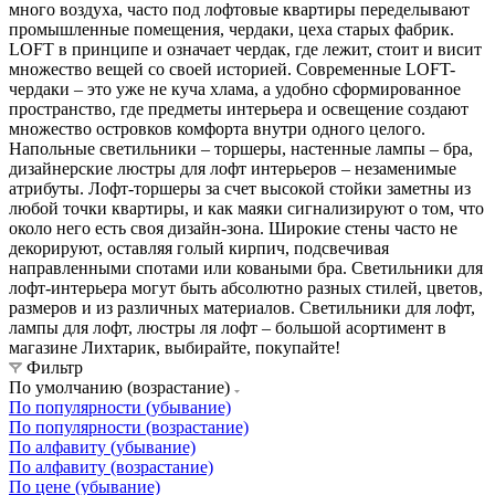
много воздуха, часто под лофтовые квартиры переделывают
промышленные помещения, чердаки, цеха старых фабрик.
LOFT в принципе и означает чердак, где лежит, стоит и висит
множество вещей со своей историей. Современные LOFT-
чердаки – это уже не куча хлама, а удобно сформированное
пространство, где предметы интерьера и освещение создают
множество островков комфорта внутри одного целого.
Напольные светильники – торшеры, настенные лампы – бра,
дизайнерские люстры для лофт интерьеров – незаменимые
атрибуты. Лофт-торшеры за счет высокой стойки заметны из
любой точки квартиры, и как маяки сигнализируют о том, что
около него есть своя дизайн-зона. Широкие стены часто не
декорируют, оставляя голый кирпич, подсвечивая
направленными спотами или коваными бра. Светильники для
лофт-интерьера могут быть абсолютно разных стилей, цветов,
размеров и из различных материалов. Светильники для лофт,
лампы для лофт, люстры ля лофт – большой асортимент в
магазине Лихтарик, выбирайте, покупайте!
Фильтр
По умолчанию (возрастание)
По популярности (убывание)
По популярности (возрастание)
По алфавиту (убывание)
По алфавиту (возрастание)
По цене (убывание)