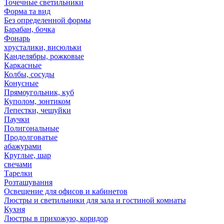
Точечные светильники
Форма та вид
Без определенной формы
Барабан, бочка
Фонарь
хрусталики, висюльки
Канделябры, рожковые
Каркасные
Колбы, сосуды
Конусные
Прямоугольник, куб
Куполом, зонтиком
Лепестки, чешуйки
Паучки
Полигональные
Продолговатые
абажурами
Круглые, шар
свечами
Тарелки
Розташування
Освещение для офисов и кабинетов
Люстры и светильники для зала и гостиной комнаты
Кухня
Люстры в прихожую, коридор