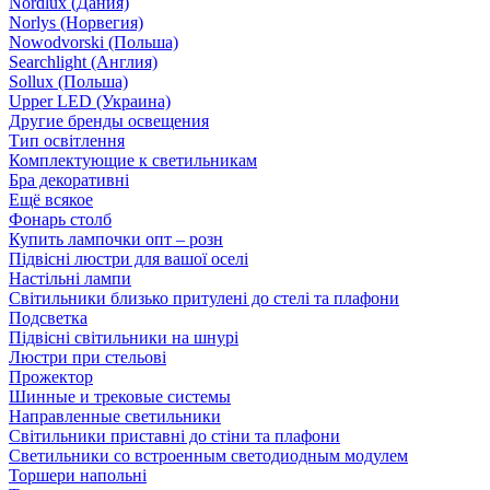
Nordlux (Дания)
Norlys (Норвегия)
Nowodvorski (Польша)
Searchlight (Англия)
Sollux (Польша)
Upper LED (Украина)
Другие бренды освещения
Тип освітлення
Комплектующие к светильникам
Бра декоративні
Ещё всякое
Фонарь столб
Купить лампочки опт – розн
Підвісні люстри для вашої оселі
Настільні лампи
Світильники близько притулені до стелі та плафони
Подсветка
Підвісні світильники на шнурі
Люстри при стельові
Прожектор
Шинные и трековые системы
Направленные светильники
Світильники приставні до стіни та плафони
Светильники со встроенным светодиодным модулем
Торшери напольні