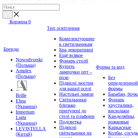
Корзина
0
Тип освітлення
Комплектующие
к светильникам
Бренди
Бра декоративні
Ещё всякое
Nowodvorski
Фонарь столб
(Польша)
Купить
Форма та вид
Amplex
лампочки опт –
(Польша)
розн
Без
Підвісні люстри
определенной
для вашої оселі
формы
Настільні лампи
Барабан, бочк
Brille
Світильники
Фонарь
Elina
близько
хрусталики,
(Украина)
притулені до
висюльки
Imperium
стелі та плафони
Канделябры,
Light
Подсветка
рожковые
(Украина)
Підвісні
Каркасные
LEVISTELLA
світильники на
Колбы, сосуд
(Китай)