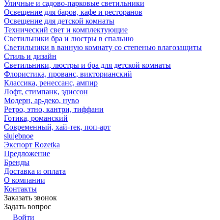
Уличные и садово-парковые светильники
Освещение для баров, кафе и ресторанов
Освещение для детской комнаты
Технический свет и комплектующие
Светильники бра и люстры в спальню
Светильники в ванную комнату со степенью влагозащиты
Стиль и дизайн
Светильники, люстры и бра для детской комнаты
Флористика, прованс, викторианский
Классика, ренессанс, ампир
Лофт, стимпанк, эдиссон
Модерн, ар-деко, нуво
Ретро, этно, кантри, тиффани
Готика, романский
Современный, хай-тек, поп-арт
slujebnoe
Экспорт Rozetka
Предложение
Бренды
Доставка и оплата
О компании
Контакты
Заказать звонок
Задать вопрос
Войти