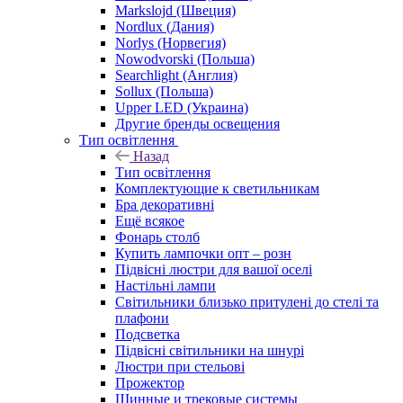
Markslojd (Швеция)
Nordlux (Дания)
Norlys (Норвегия)
Nowodvorski (Польша)
Searchlight (Англия)
Sollux (Польша)
Upper LED (Украина)
Другие бренды освещения
Тип освітлення
Назад
Тип освітлення
Комплектующие к светильникам
Бра декоративні
Ещё всякое
Фонарь столб
Купить лампочки опт – розн
Підвісні люстри для вашої оселі
Настільні лампи
Світильники близько притулені до стелі та
плафони
Подсветка
Підвісні світильники на шнурі
Люстри при стельові
Прожектор
Шинные и трековые системы