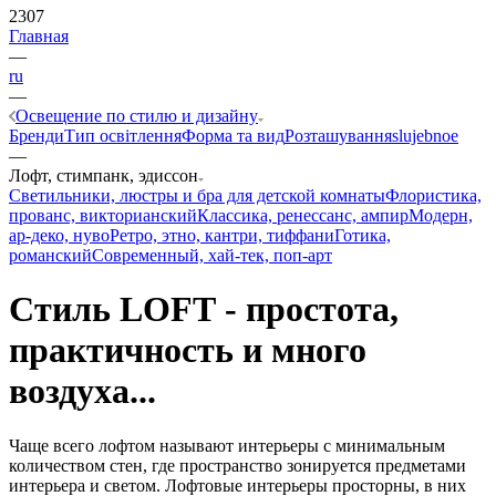
2307
Главная
—
ru
—
Освещение по стилю и дизайну
Бренди
Тип освітлення
Форма та вид
Розташування
slujebnoe
—
Лофт, стимпанк, эдиссон
Светильники, люстры и бра для детской комнаты
Флористика,
прованс, викторианский
Классика, ренессанс, ампир
Модерн,
ар-деко, нуво
Ретро, этно, кантри, тиффани
Готика,
романский
Современный, хай-тек, поп-арт
Стиль LOFT - простота,
практичность и много
воздуха...
Чаще всего лофтом называют интерьеры с минимальным
количеством стен, где пространство зонируется предметами
интерьера и светом. Лофтовые интерьеры просторны, в них