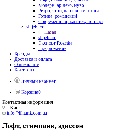
Модерн, ар-деко, нуво
Ретро, этно, кантри, тиффани
Готика, романский
Современный, хай-тек, поп-арт
slujebnoe
Назад
slujebnoe
Экспорт Rozetka
Предложение
Бренды
Доставка и оплата
О компании
Контакты
Личный кабинет
Корзина
0
Контактная информация
г. Киев
info@lihtarik.com.ua
Лофт, стимпанк, эдиссон