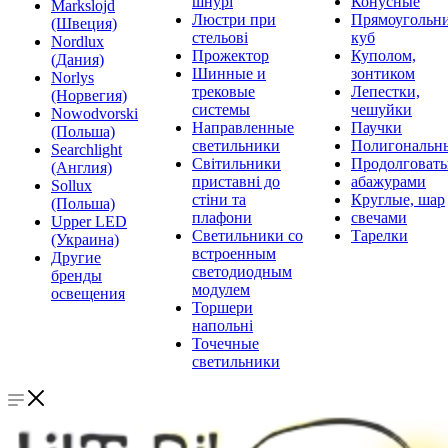
шнурі
Конусные
Markslojd
Люстри при
Прямоугольни
(Швеция)
стельові
куб
Nordlux
Прожектор
Куполом,
(Дания)
Шинные и
зонтиком
Norlys
трековые
Лепестки,
(Норвегия)
системы
чешуйки
Nowodvorski
Направленные
Паучки
(Польша)
светильники
Полигональн
Searchlight
Світильники
Продолговат
(Англия)
приставні до
абажурами
Sollux
стіни та
Круглые, шар
(Польша)
плафони
свечами
Upper LED
Светильники со
Тарелки
(Украина)
встроенным
Другие
светодиодным
бренды
модулем
освещения
Торшери
напольні
Точечные
светильники