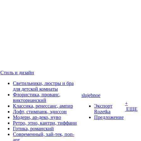
Стиль и дизайн
Светильники, люстры и бра
для детской комнаты
Флористика, прованс,
slujebnoe
викторианский
+
Классика, ренессанс, ампир
Экспорт
ЕЩЕ
Лофт, стимпанк, эдиссон
Rozetka
Модерн, ар-деко, нуво
Предложение
Ретро, этно, кантри, тиффани
Готика, романский
Современный, хай-тек, поп-
арт