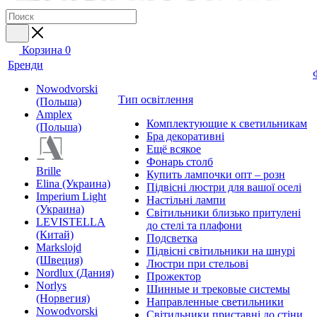
Корзина
0
Бренди
Nowodvorski
Тип освітлення
(Польша)
Amplex
Комплектующие к светильникам
(Польша)
Бра декоративні
Ещё всякое
Фонарь столб
Brille
Купить лампочки опт – розн
Elina (Украина)
Підвісні люстри для вашої оселі
Imperium Light
Настільні лампи
(Украина)
Світильники близько притулені
LEVISTELLA
до стелі та плафони
(Китай)
Подсветка
Markslojd
Підвісні світильники на шнурі
(Швеция)
Люстри при стельові
Nordlux (Дания)
Прожектор
Norlys
Шинные и трековые системы
(Норвегия)
Направленные светильники
Nowodvorski
Світильники приставні до стіни