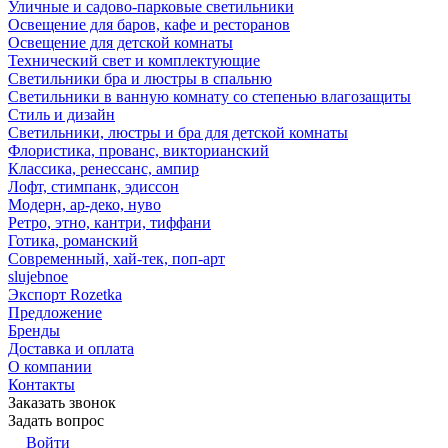
Уличные и садово-парковые светильники
Освещение для баров, кафе и ресторанов
Освещение для детской комнаты
Технический свет и комплектующие
Светильники бра и люстры в спальню
Светильники в ванную комнату со степенью влагозащиты
Стиль и дизайн
Светильники, люстры и бра для детской комнаты
Флористика, прованс, викторианский
Классика, ренессанс, ампир
Лофт, стимпанк, эдиссон
Модерн, ар-деко, нуво
Ретро, этно, кантри, тиффани
Готика, романский
Современный, хай-тек, поп-арт
slujebnoe
Экспорт Rozetka
Предложение
Бренды
Доставка и оплата
О компании
Контакты
Заказать звонок
Задать вопрос
Войти