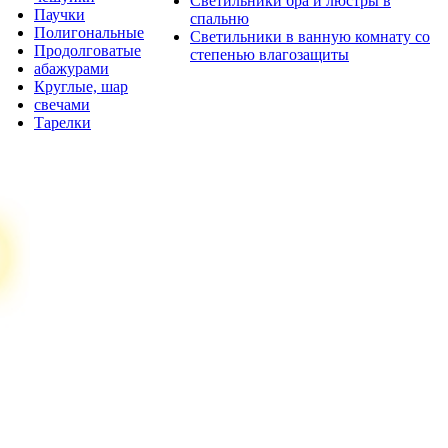
Светильники бра и люстры в
Паучки
спальню
Полигональные
Светильники в ванную комнату со
Продолговатые
степенью влагозащиты
абажурами
Круглые, шар
свечами
Тарелки