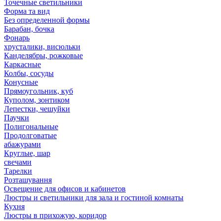
Точечные светильники
Форма та вид
Без определенной формы
Барабан, бочка
Фонарь
хрусталики, висюльки
Канделябры, рожковые
Каркасные
Колбы, сосуды
Конусные
Прямоугольник, куб
Куполом, зонтиком
Лепестки, чешуйки
Паучки
Полигональные
Продолговатые
абажурами
Круглые, шар
свечами
Тарелки
Розташування
Освещение для офисов и кабинетов
Люстры и светильники для зала и гостиной комнаты
Кухня
Люстры в прихожую, коридор