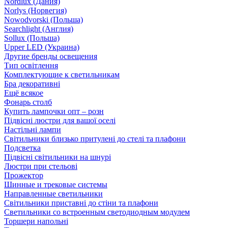
Nordlux (Дания)
Norlys (Норвегия)
Nowodvorski (Польша)
Searchlight (Англия)
Sollux (Польша)
Upper LED (Украина)
Другие бренды освещения
Тип освітлення
Комплектующие к светильникам
Бра декоративні
Ещё всякое
Фонарь столб
Купить лампочки опт – розн
Підвісні люстри для вашої оселі
Настільні лампи
Світильники близько притулені до стелі та плафони
Подсветка
Підвісні світильники на шнурі
Люстри при стельові
Прожектор
Шинные и трековые системы
Направленные светильники
Світильники приставні до стіни та плафони
Светильники со встроенным светодиодным модулем
Торшери напольні