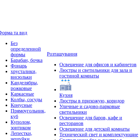
Форма та вид
Без
определенной
Розташування
формы
Барабан, бочка
Освещение для офисов и кабинетов
Фонарь
Люстры и светильники для зала и
хрусталики,
гостиной комнаты
висюльки
Канделябры,
рожковые
Каркасные
Кухня
Колбы, сосуды
Люстры в прихожую, коридор
Конусные
Уличные и садово-парковые
Прямоугольник,
светильники
куб
Освещение для баров, кафе и
Куполом,
ресторанов
зонтиком
Освещение для детской комнаты
Лепестки,
Технический свет и комплектующие
чешуйки