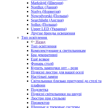
Markslojd (Швеция)
Nordlux (Дания)
Norlys (Норвегия)
Nowodvorski (Польша)
Searchlight (Англия)
Sollux (Польша)
Upper LED (Украина)
Другие бренды освещения
Тип освітлення
Назад
Тип освітлення
Комплектующие к светильникам
Бра декоративні
Ещё всякое
Фонарь столб
Купить лампочки опт – розн
Підвісні люстри для вашої оселі
Настільні лампи
Світильники близько притулені до стелі та
плафони
Подсветка
Підвісні світильники на шнурі
Люстри при стельові
Прожектор
Шинные и трековые системы