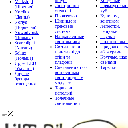
шнурі
Конусные
Markslojd
Люстри при
Прямоугольни
(Швеция)
стельові
куб
Nordlux
Прожектор
Куполом,
(Дания)
Шинные и
зонтиком
Norlys
трековые
Лепестки,
(Норвегия)
системы
чешуйки
Nowodvorski
Направленные
Паучки
(Польша)
светильники
Полигональн
Searchlight
Світильники
Продолговат
(Англия)
приставні до
абажурами
Sollux
стіни та
Круглые, шар
(Польша)
плафони
свечами
Upper LED
Светильники со
Тарелки
(Украина)
встроенным
Другие
светодиодным
бренды
модулем
освещения
Торшери
напольні
Точечные
светильники