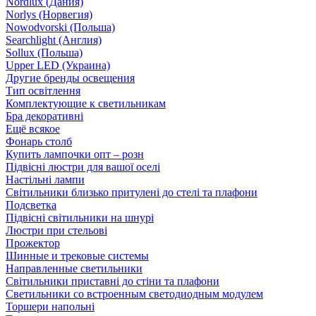
Nordlux (Дания)
Norlys (Норвегия)
Nowodvorski (Польша)
Searchlight (Англия)
Sollux (Польша)
Upper LED (Украина)
Другие бренды освещения
Тип освітлення
Комплектующие к светильникам
Бра декоративні
Ещё всякое
Фонарь столб
Купить лампочки опт – розн
Підвісні люстри для вашої оселі
Настільні лампи
Світильники близько притулені до стелі та плафони
Подсветка
Підвісні світильники на шнурі
Люстри при стельові
Прожектор
Шинные и трековые системы
Направленные светильники
Світильники приставні до стіни та плафони
Светильники со встроенным светодиодным модулем
Торшери напольні