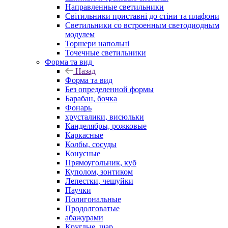
Направленные светильники
Світильники приставні до стіни та плафони
Светильники со встроенным светодиодным
модулем
Торшери напольні
Точечные светильники
Форма та вид
Назад
Форма та вид
Без определенной формы
Барабан, бочка
Фонарь
хрусталики, висюльки
Канделябры, рожковые
Каркасные
Колбы, сосуды
Конусные
Прямоугольник, куб
Куполом, зонтиком
Лепестки, чешуйки
Паучки
Полигональные
Продолговатые
абажурами
Круглые, шар