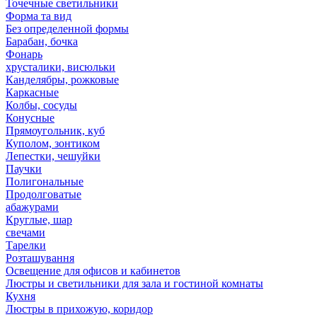
Точечные светильники
Форма та вид
Без определенной формы
Барабан, бочка
Фонарь
хрусталики, висюльки
Канделябры, рожковые
Каркасные
Колбы, сосуды
Конусные
Прямоугольник, куб
Куполом, зонтиком
Лепестки, чешуйки
Паучки
Полигональные
Продолговатые
абажурами
Круглые, шар
свечами
Тарелки
Розташування
Освещение для офисов и кабинетов
Люстры и светильники для зала и гостиной комнаты
Кухня
Люстры в прихожую, коридор