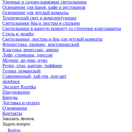
Уличные и садово-парковые светильники
Освещение для баров, кафе и ресторанов
Освещение для детской комнаты
Технический свет и комплектующие
Светильники бра и люстры в спальню
Светильники в ванную комнату со степенью влагозащиты
Стиль и дизайн
Светильники, люстры и бра для детской комнаты
Флористика, прованс, викторианский
Классика, ренессанс, ампир
Лофт, стимпанк, эдиссон
Модерн, ар-деко, нуво
Ретро, этно, кантри, тиффани
Готика, романский
Современный, хай-тек, поп-арт
slujebnoe
Экспорт Rozetka
Предложение
Бренды
Доставка и оплата
О компании
Контакты
Заказать звонок
Задать вопрос
Войти