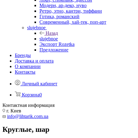
Модерн, ар-деко, нуво
Ретро, этно, кантри, тиффани
Готика, романский
Современный, хай-тек, поп-арт
slujebnoe
Назад
slujebnoe
Экспорт Rozetka
Предложение
Бренды
Доставка и оплата
О компании
Контакты
Личный кабинет
Корзина
0
Контактная информация
г. Киев
info@lihtarik.com.ua
Круглые, шар