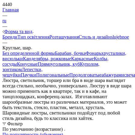
4440
Главная
—
ru
—
Форма та вид
Бренди
Тип освітлення
Розташування
Стиль и дизайн
slujebnoe
—
Круглые, шар
Без определенной формы
Барабан, бочка
Фонарь
хрусталики,
висюльки
Канделябры, рожковые
Каркасные
Колбы,
сосуды
Конусные
Прямоугольник, куб
Куполом,
зонтиком
Лепестки,
чешуйки
Паучки
Полигональные
Продолговатые
абажурами
свеч
Люстра, светильник, торшер или бра в виде шара выглядит
всегда стильно, необычно, универсально. Люстру в виде шара
можно применить как в квартире, так и в кафе, на
танцплощадках, конференц-залах. Изготавливают
шарообразные люстры из различных материалов, это может
быть текстиль, стекло, пластик, металл, хрусталь.
Шаровидные люстры, светильники подойдут под любой
стиль дизайна, будь то классика или хайтек.
Фильтр
По умолчанию (возрастание)
По популярности (убывание)