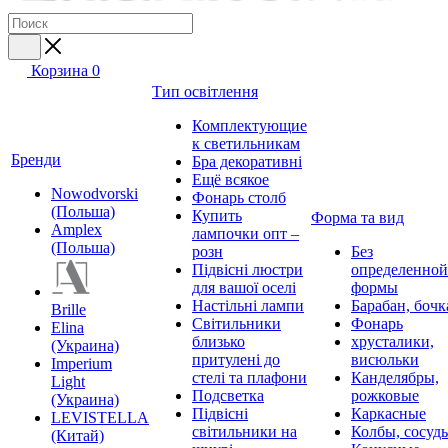
Корзина
0
Тип освітлення
Комплектующие
к светильникам
Бренди
Бра декоративні
Ещё всякое
Nowodvorski
Фонарь столб
(Польша)
Купить
Форма та вид
Amplex
лампочки опт –
(Польша)
розн
Без
Підвісні люстри
определенной
для вашої оселі
формы
Настільні лампи
Барабан, бочк
Brille
Світильники
Фонарь
Elina
близько
хрусталики,
(Украина)
притулені до
висюльки
Imperium
стелі та плафони
Канделябры,
Light
Подсветка
рожковые
(Украина)
Підвісні
Каркасные
LEVISTELLA
світильники на
Колбы, сосуд
(Китай)