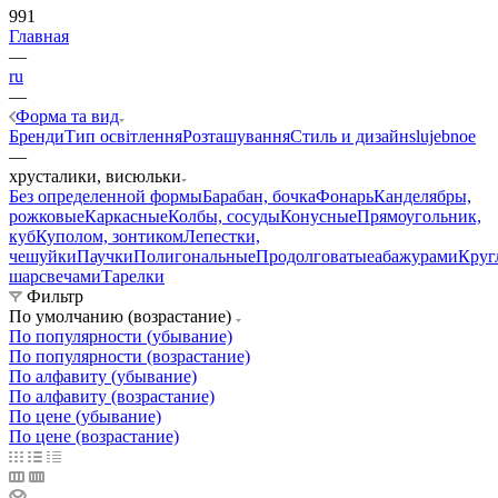
991
Главная
—
ru
—
Форма та вид
Бренди
Тип освітлення
Розташування
Стиль и дизайн
slujebnoe
—
хрусталики, висюльки
Без определенной формы
Барабан, бочка
Фонарь
Канделябры,
рожковые
Каркасные
Колбы, сосуды
Конусные
Прямоугольник,
куб
Куполом, зонтиком
Лепестки,
чешуйки
Паучки
Полигональные
Продолговатые
абажурами
Круг
шар
свечами
Тарелки
Фильтр
По умолчанию (возрастание)
По популярности (убывание)
По популярности (возрастание)
По алфавиту (убывание)
По алфавиту (возрастание)
По цене (убывание)
По цене (возрастание)