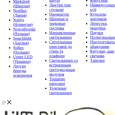
шнурі
Конусные
Markslojd
Люстри при
Прямоугольни
(Швеция)
стельові
куб
Nordlux
Прожектор
Куполом,
(Дания)
Шинные и
зонтиком
Norlys
трековые
Лепестки,
(Норвегия)
системы
чешуйки
Nowodvorski
Направленные
Паучки
(Польша)
светильники
Полигональн
Searchlight
Світильники
Продолговат
(Англия)
приставні до
абажурами
Sollux
стіни та
Круглые, шар
(Польша)
плафони
свечами
Upper LED
Светильники со
Тарелки
(Украина)
встроенным
Другие
светодиодным
бренды
модулем
освещения
Торшери
напольні
Точечные
светильники