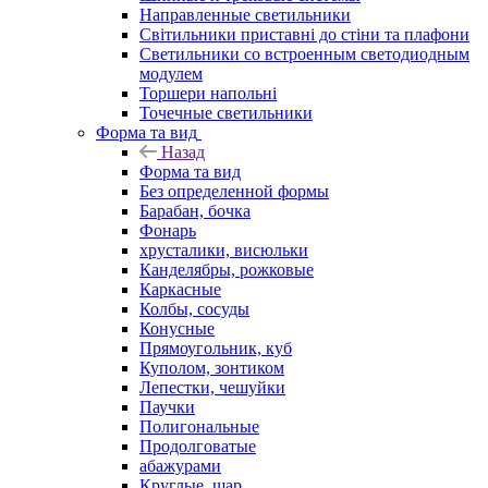
Направленные светильники
Світильники приставні до стіни та плафони
Светильники со встроенным светодиодным
модулем
Торшери напольні
Точечные светильники
Форма та вид
Назад
Форма та вид
Без определенной формы
Барабан, бочка
Фонарь
хрусталики, висюльки
Канделябры, рожковые
Каркасные
Колбы, сосуды
Конусные
Прямоугольник, куб
Куполом, зонтиком
Лепестки, чешуйки
Паучки
Полигональные
Продолговатые
абажурами
Круглые, шар