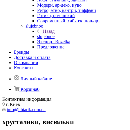
Модерн, ар-деко, нуво
Ретро, этно, кантри, тиффани
Готика, романский
Современный, хай-тек, поп-арт
slujebnoe
Назад
slujebnoe
Экспорт Rozetka
Предложение
Бренды
Доставка и оплата
О компании
Контакты
Личный кабинет
Корзина
0
Контактная информация
г. Киев
info@lihtarik.com.ua
хрусталики, висюльки