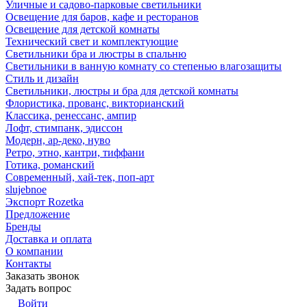
Уличные и садово-парковые светильники
Освещение для баров, кафе и ресторанов
Освещение для детской комнаты
Технический свет и комплектующие
Светильники бра и люстры в спальню
Светильники в ванную комнату со степенью влагозащиты
Стиль и дизайн
Светильники, люстры и бра для детской комнаты
Флористика, прованс, викторианский
Классика, ренессанс, ампир
Лофт, стимпанк, эдиссон
Модерн, ар-деко, нуво
Ретро, этно, кантри, тиффани
Готика, романский
Современный, хай-тек, поп-арт
slujebnoe
Экспорт Rozetka
Предложение
Бренды
Доставка и оплата
О компании
Контакты
Заказать звонок
Задать вопрос
Войти