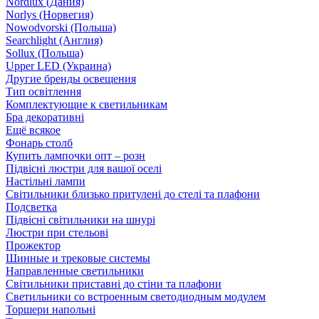
Nordlux (Дания)
Norlys (Норвегия)
Nowodvorski (Польша)
Searchlight (Англия)
Sollux (Польша)
Upper LED (Украина)
Другие бренды освещения
Тип освітлення
Комплектующие к светильникам
Бра декоративні
Ещё всякое
Фонарь столб
Купить лампочки опт – розн
Підвісні люстри для вашої оселі
Настільні лампи
Світильники близько притулені до стелі та плафони
Подсветка
Підвісні світильники на шнурі
Люстри при стельові
Прожектор
Шинные и трековые системы
Направленные светильники
Світильники приставні до стіни та плафони
Светильники со встроенным светодиодным модулем
Торшери напольні