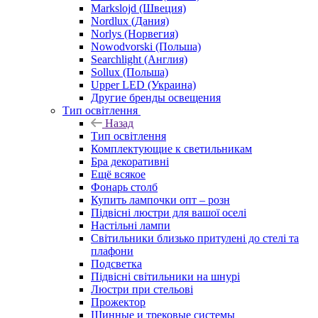
Markslojd (Швеция)
Nordlux (Дания)
Norlys (Норвегия)
Nowodvorski (Польша)
Searchlight (Англия)
Sollux (Польша)
Upper LED (Украина)
Другие бренды освещения
Тип освітлення
Назад
Тип освітлення
Комплектующие к светильникам
Бра декоративні
Ещё всякое
Фонарь столб
Купить лампочки опт – розн
Підвісні люстри для вашої оселі
Настільні лампи
Світильники близько притулені до стелі та
плафони
Подсветка
Підвісні світильники на шнурі
Люстри при стельові
Прожектор
Шинные и трековые системы