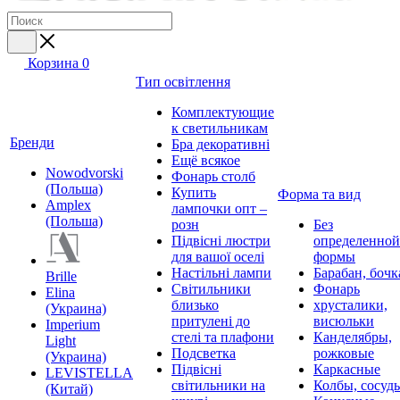
Корзина
0
Тип освітлення
Комплектующие
к светильникам
Бренди
Бра декоративні
Ещё всякое
Nowodvorski
Фонарь столб
(Польша)
Купить
Форма та вид
Amplex
лампочки опт –
(Польша)
розн
Без
Підвісні люстри
определенной
для вашої оселі
формы
Настільні лампи
Барабан, бочк
Brille
Світильники
Фонарь
Elina
близько
хрусталики,
(Украина)
притулені до
висюльки
Imperium
стелі та плафони
Канделябры,
Light
Подсветка
рожковые
(Украина)
Підвісні
Каркасные
LEVISTELLA
світильники на
Колбы, сосуд
(Китай)