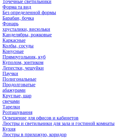
Точечные светильники
Форма та вид
Без определенной формы
Барабан, бочка
Фонарь
хрусталики, висюльки
Канделябры, рожковые
Каркасные
Колбы, сосуды
Конусные
Прямоугольник, куб
Куполом, зонтиком
Лепестки, чешуйки
Паучки
Полигональные
Продолговатые
абажурами
Круглые, шар
свечами
Тарелки
Розташування
Освещение для офисов и кабинетов
Люстры и светильники для зала и гостиной комнаты
Кухня
Люстры в прихожую, коридор