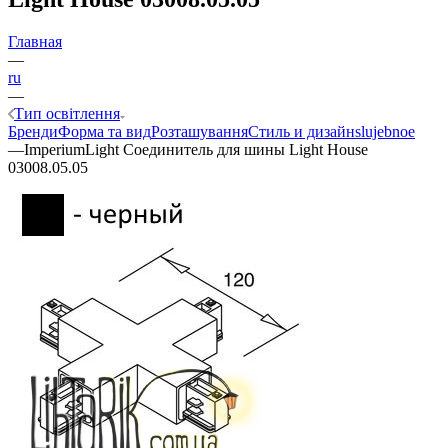
Главная
—
ru
—
Тип освітлення
Бренди
Форма та вид
Розташування
Стиль и дизайн
slujebnoe
—
ImperiumLight Соединитель для шины Light House
03008.05.05