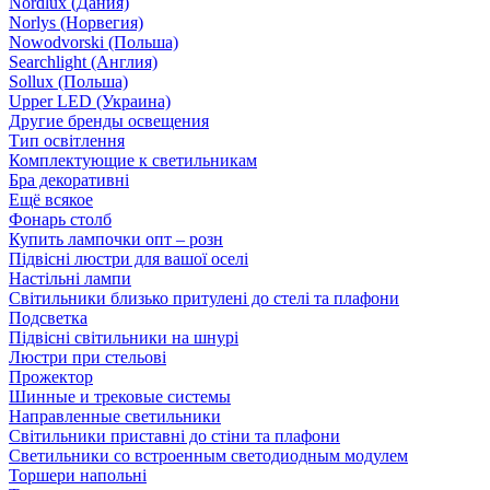
Nordlux (Дания)
Norlys (Норвегия)
Nowodvorski (Польша)
Searchlight (Англия)
Sollux (Польша)
Upper LED (Украина)
Другие бренды освещения
Тип освітлення
Комплектующие к светильникам
Бра декоративні
Ещё всякое
Фонарь столб
Купить лампочки опт – розн
Підвісні люстри для вашої оселі
Настільні лампи
Світильники близько притулені до стелі та плафони
Подсветка
Підвісні світильники на шнурі
Люстри при стельові
Прожектор
Шинные и трековые системы
Направленные светильники
Світильники приставні до стіни та плафони
Светильники со встроенным светодиодным модулем
Торшери напольні