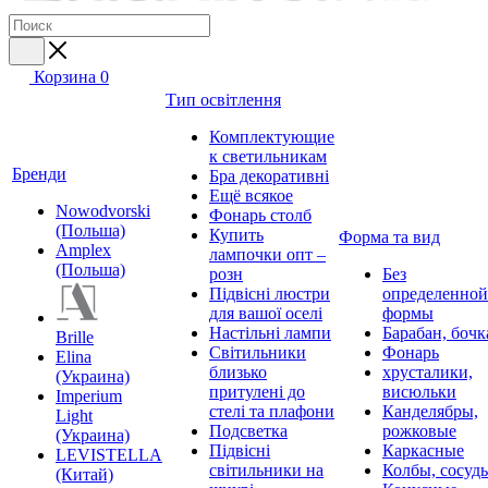
Корзина
0
Тип освітлення
Комплектующие
к светильникам
Бренди
Бра декоративні
Ещё всякое
Nowodvorski
Фонарь столб
(Польша)
Купить
Форма та вид
Amplex
лампочки опт –
(Польша)
розн
Без
Підвісні люстри
определенной
для вашої оселі
формы
Настільні лампи
Барабан, бочк
Brille
Світильники
Фонарь
Elina
близько
хрусталики,
(Украина)
притулені до
висюльки
Imperium
стелі та плафони
Канделябры,
Light
Подсветка
рожковые
(Украина)
Підвісні
Каркасные
LEVISTELLA
світильники на
Колбы, сосуд
(Китай)