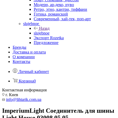
Модерн, ар-деко, нуво
Ретро, этно, кантри, тиффани
Готика, романский
Современный, хай-тек, поп-арт
slujebnoe
Назад
slujebnoe
Экспорт Rozetka
Предложение
Бренды
Доставка и оплата
О компании
Контакты
Личный кабинет
Корзина
0
Контактная информация
г. Киев
info@lihtarik.com.ua
ImperiumLight Соединитель для шины
Light House 03008.05.05