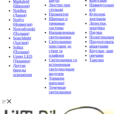
шнурі
Конусные
Markslojd
Люстри при
Прямоугольни
(Швеция)
стельові
куб
Nordlux
Прожектор
Куполом,
(Дания)
Шинные и
зонтиком
Norlys
трековые
Лепестки,
(Норвегия)
системы
чешуйки
Nowodvorski
Направленные
Паучки
(Польша)
светильники
Полигональн
Searchlight
Світильники
Продолговат
(Англия)
приставні до
абажурами
Sollux
стіни та
Круглые, шар
(Польша)
плафони
свечами
Upper LED
Светильники со
Тарелки
(Украина)
встроенным
Другие
светодиодным
бренды
модулем
освещения
Торшери
напольні
Точечные
светильники