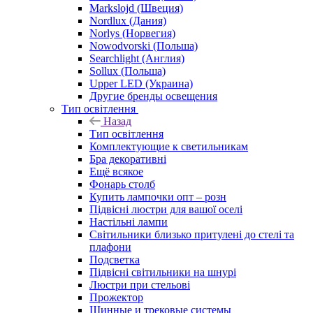
Markslojd (Швеция)
Nordlux (Дания)
Norlys (Норвегия)
Nowodvorski (Польша)
Searchlight (Англия)
Sollux (Польша)
Upper LED (Украина)
Другие бренды освещения
Тип освітлення
Назад
Тип освітлення
Комплектующие к светильникам
Бра декоративні
Ещё всякое
Фонарь столб
Купить лампочки опт – розн
Підвісні люстри для вашої оселі
Настільні лампи
Світильники близько притулені до стелі та
плафони
Подсветка
Підвісні світильники на шнурі
Люстри при стельові
Прожектор
Шинные и трековые системы