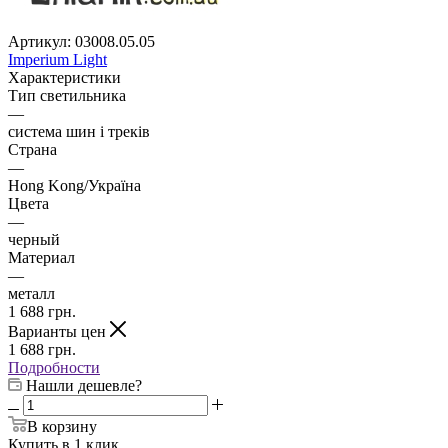
Артикул:
03008.05.05
Imperium Light
Характеристики
Тип светильника
—
система шин і треків
Страна
—
Hong Kong/Україна
Цвета
—
черный
Материал
—
металл
1 688
грн.
Варианты цен
1 688
грн.
Подробности
Нашли дешевле?
В корзину
Купить в 1 клик