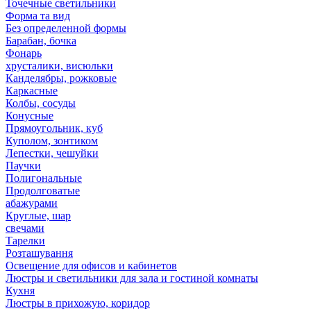
Точечные светильники
Форма та вид
Без определенной формы
Барабан, бочка
Фонарь
хрусталики, висюльки
Канделябры, рожковые
Каркасные
Колбы, сосуды
Конусные
Прямоугольник, куб
Куполом, зонтиком
Лепестки, чешуйки
Паучки
Полигональные
Продолговатые
абажурами
Круглые, шар
свечами
Тарелки
Розташування
Освещение для офисов и кабинетов
Люстры и светильники для зала и гостиной комнаты
Кухня
Люстры в прихожую, коридор