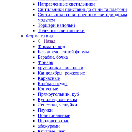
Направленные светильники
Світильники приставні до стіни та плафони
Светильники со встроенным светодиодным
модулем
Торшери напольні
Точечные светильники
Форма та вид
Назад
Форма та вид
Без определенной формы
Барабан, бочка
Фонарь
хрусталики, висюльки
Канделябры, рожковые
Каркасные
Колбы, сосуды
Конусные
Прямоугольник, куб
Куполом, зонтиком
Лепестки, чешуйки
Паучки
Полигональные
Продолговатые
абажурами
Круглые, шар