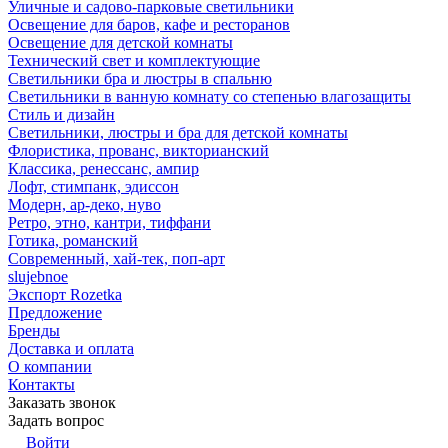
Уличные и садово-парковые светильники
Освещение для баров, кафе и ресторанов
Освещение для детской комнаты
Технический свет и комплектующие
Светильники бра и люстры в спальню
Светильники в ванную комнату со степенью влагозащиты
Стиль и дизайн
Светильники, люстры и бра для детской комнаты
Флористика, прованс, викторианский
Классика, ренессанс, ампир
Лофт, стимпанк, эдиссон
Модерн, ар-деко, нуво
Ретро, этно, кантри, тиффани
Готика, романский
Современный, хай-тек, поп-арт
slujebnoe
Экспорт Rozetka
Предложение
Бренды
Доставка и оплата
О компании
Контакты
Заказать звонок
Задать вопрос
Войти