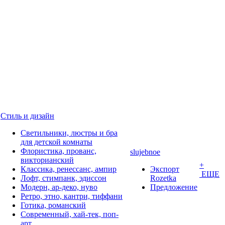
Стиль и дизайн
Светильники, люстры и бра
для детской комнаты
Флористика, прованс,
slujebnoe
викторианский
+
Классика, ренессанс, ампир
Экспорт
ЕЩЕ
Лофт, стимпанк, эдиссон
Rozetka
Модерн, ар-деко, нуво
Предложение
Ретро, этно, кантри, тиффани
Готика, романский
Современный, хай-тек, поп-
арт