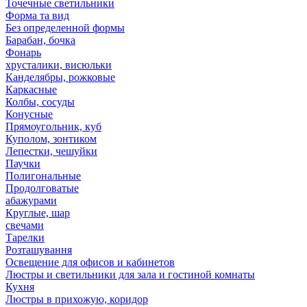
Точечные светильники
Форма та вид
Без определенной формы
Барабан, бочка
Фонарь
хрусталики, висюльки
Канделябры, рожковые
Каркасные
Колбы, сосуды
Конусные
Прямоугольник, куб
Куполом, зонтиком
Лепестки, чешуйки
Паучки
Полигональные
Продолговатые
абажурами
Круглые, шар
свечами
Тарелки
Розташування
Освещение для офисов и кабинетов
Люстры и светильники для зала и гостиной комнаты
Кухня
Люстры в прихожую, коридор