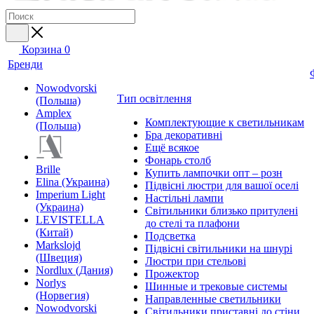
Корзина
0
Бренди
Nowodvorski
Тип освітлення
(Польша)
Amplex
Комплектующие к светильникам
(Польша)
Бра декоративні
Ещё всякое
Фонарь столб
Brille
Купить лампочки опт – розн
Elina (Украина)
Підвісні люстри для вашої оселі
Imperium Light
Настільні лампи
(Украина)
Світильники близько притулені
LEVISTELLA
до стелі та плафони
(Китай)
Подсветка
Markslojd
Підвісні світильники на шнурі
(Швеция)
Люстри при стельові
Nordlux (Дания)
Прожектор
Norlys
Шинные и трековые системы
(Норвегия)
Направленные светильники
Nowodvorski
Світильники приставні до стіни