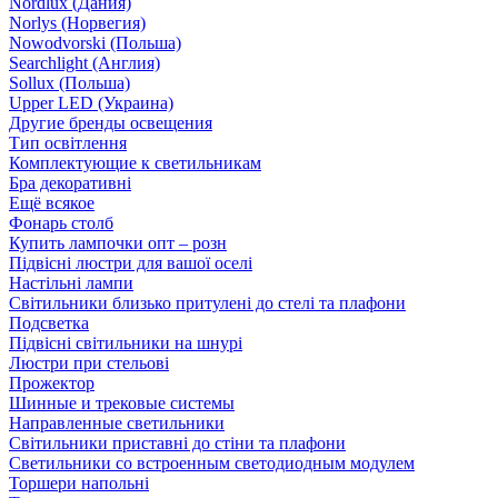
Nordlux (Дания)
Norlys (Норвегия)
Nowodvorski (Польша)
Searchlight (Англия)
Sollux (Польша)
Upper LED (Украина)
Другие бренды освещения
Тип освітлення
Комплектующие к светильникам
Бра декоративні
Ещё всякое
Фонарь столб
Купить лампочки опт – розн
Підвісні люстри для вашої оселі
Настільні лампи
Світильники близько притулені до стелі та плафони
Подсветка
Підвісні світильники на шнурі
Люстри при стельові
Прожектор
Шинные и трековые системы
Направленные светильники
Світильники приставні до стіни та плафони
Светильники со встроенным светодиодным модулем
Торшери напольні