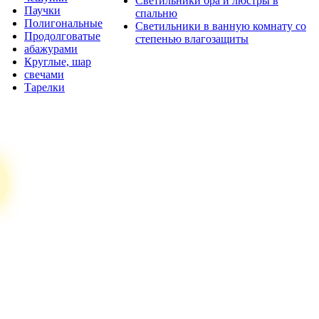
Светильники бра и люстры в
Паучки
спальню
Полигональные
Светильники в ванную комнату со
Продолговатые
степенью влагозащиты
абажурами
Круглые, шар
свечами
Тарелки