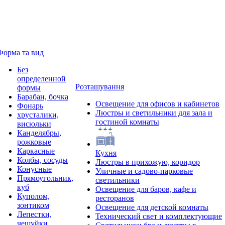
Форма та вид
Без
определенной
Розташування
формы
Барабан, бочка
Освещение для офисов и кабинетов
Фонарь
Люстры и светильники для зала и
хрусталики,
гостиной комнаты
висюльки
Канделябры,
рожковые
Каркасные
Кухня
Колбы, сосуды
Люстры в прихожую, коридор
Конусные
Уличные и садово-парковые
Прямоугольник,
светильники
куб
Освещение для баров, кафе и
Куполом,
ресторанов
зонтиком
Освещение для детской комнаты
Лепестки,
Технический свет и комплектующие
чешуйки