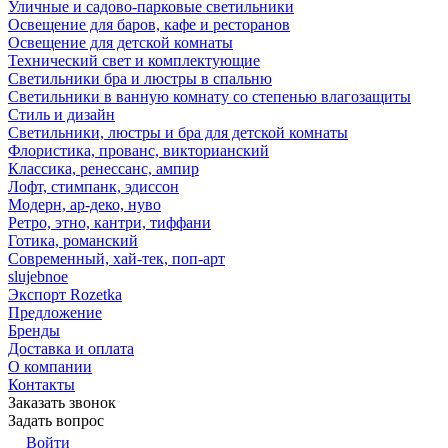
Уличные и садово-парковые светильники
Освещение для баров, кафе и ресторанов
Освещение для детской комнаты
Технический свет и комплектующие
Светильники бра и люстры в спальню
Светильники в ванную комнату со степенью влагозащиты
Стиль и дизайн
Светильники, люстры и бра для детской комнаты
Флористика, прованс, викторианский
Классика, ренессанс, ампир
Лофт, стимпанк, эдиссон
Модерн, ар-деко, нуво
Ретро, этно, кантри, тиффани
Готика, романский
Современный, хай-тек, поп-арт
slujebnoe
Экспорт Rozetka
Предложение
Бренды
Доставка и оплата
О компании
Контакты
Заказать звонок
Задать вопрос
Войти