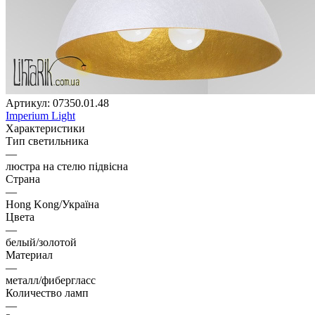
Артикул:
07350.01.48
Imperium Light
Характеристики
Тип светильника
—
люстра на стелю підвісна
Страна
—
Hong Kong/Україна
Цвета
—
белый/золотой
Материал
—
металл/фибергласс
Количество ламп
—