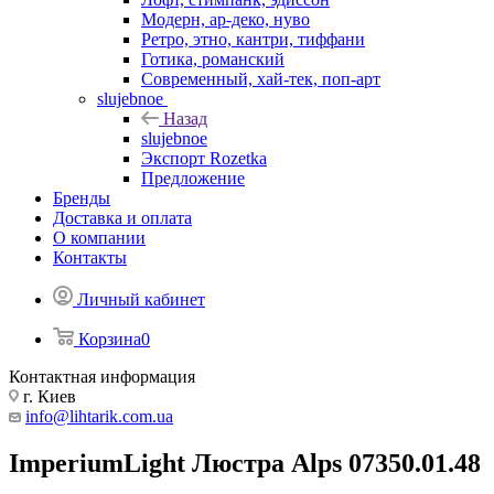
Модерн, ар-деко, нуво
Ретро, этно, кантри, тиффани
Готика, романский
Современный, хай-тек, поп-арт
slujebnoe
Назад
slujebnoe
Экспорт Rozetka
Предложение
Бренды
Доставка и оплата
О компании
Контакты
Личный кабинет
Корзина
0
Контактная информация
г. Киев
info@lihtarik.com.ua
ImperiumLight Люстра Alps 07350.01.48