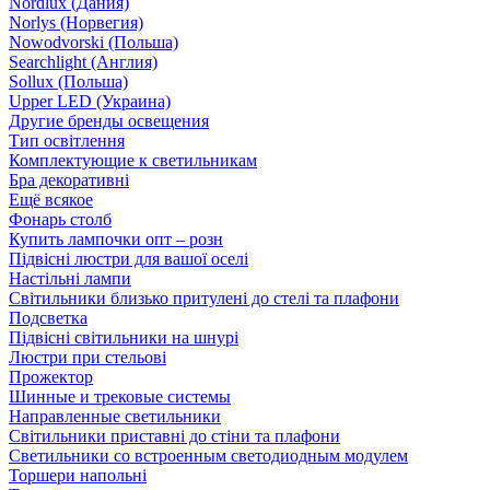
Nordlux (Дания)
Norlys (Норвегия)
Nowodvorski (Польша)
Searchlight (Англия)
Sollux (Польша)
Upper LED (Украина)
Другие бренды освещения
Тип освітлення
Комплектующие к светильникам
Бра декоративні
Ещё всякое
Фонарь столб
Купить лампочки опт – розн
Підвісні люстри для вашої оселі
Настільні лампи
Світильники близько притулені до стелі та плафони
Подсветка
Підвісні світильники на шнурі
Люстри при стельові
Прожектор
Шинные и трековые системы
Направленные светильники
Світильники приставні до стіни та плафони
Светильники со встроенным светодиодным модулем
Торшери напольні