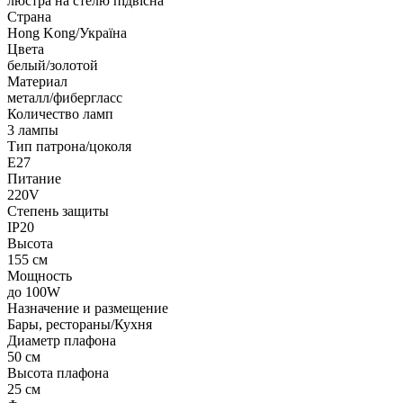
люстра на стелю підвісна
Страна
Hong Kong/Україна
Цвета
белый/золотой
Материал
металл/фибергласс
Количество ламп
3 лампы
Тип патрона/цоколя
E27
Питание
220V
Степень защиты
IP20
Высота
155 см
Мощность
до 100W
Назначение и размещение
Бары, рестораны/Кухня
Диаметр плафона
50 см
Высота плафона
25 см