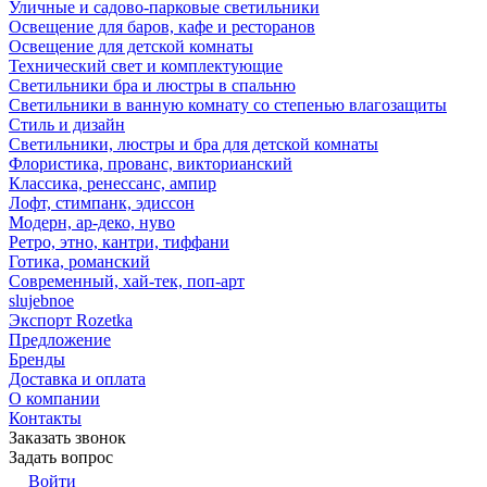
Уличные и садово-парковые светильники
Освещение для баров, кафе и ресторанов
Освещение для детской комнаты
Технический свет и комплектующие
Светильники бра и люстры в спальню
Светильники в ванную комнату со степенью влагозащиты
Стиль и дизайн
Светильники, люстры и бра для детской комнаты
Флористика, прованс, викторианский
Классика, ренессанс, ампир
Лофт, стимпанк, эдиссон
Модерн, ар-деко, нуво
Ретро, этно, кантри, тиффани
Готика, романский
Современный, хай-тек, поп-арт
slujebnoe
Экспорт Rozetka
Предложение
Бренды
Доставка и оплата
О компании
Контакты
Заказать звонок
Задать вопрос
Войти