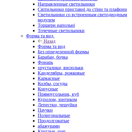
Направленные светильники
Світильники приставні до стіни та плафони
Светильники со встроенным светодиодным
модулем
Торшери напольні
Точечные светильники
Форма та вид
Назад
Форма та вид
Без определенной формы
Барабан, бочка
Фонарь
хрусталики, висюльки
Канделябры, рожковые
Каркасные
Колбы, сосуды
Конусные
Прямоугольник, куб
Куполом, зонтиком
Лепестки, чешуйки
Паучки
Полигональные
Продолговатые
абажурами
Круглые, шар