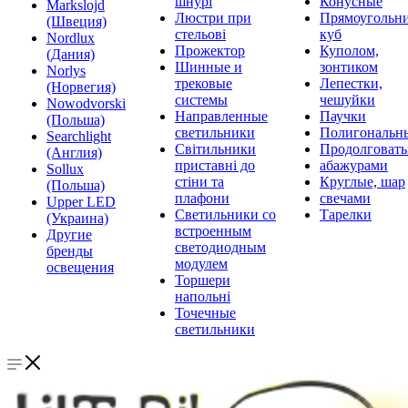
шнурі
Конусные
Markslojd
Люстри при
Прямоугольни
(Швеция)
стельові
куб
Nordlux
Прожектор
Куполом,
(Дания)
Шинные и
зонтиком
Norlys
трековые
Лепестки,
(Норвегия)
системы
чешуйки
Nowodvorski
Направленные
Паучки
(Польша)
светильники
Полигональн
Searchlight
Світильники
Продолговат
(Англия)
приставні до
абажурами
Sollux
стіни та
Круглые, шар
(Польша)
плафони
свечами
Upper LED
Светильники со
Тарелки
(Украина)
встроенным
Другие
светодиодным
бренды
модулем
освещения
Торшери
напольні
Точечные
светильники