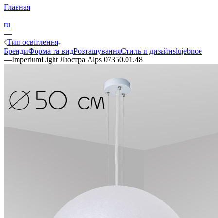
Главная
—
ru
—
Тип освітлення
Бренди
Форма та вид
Розташування
Стиль и дизайн
slujebnoe
—
ImperiumLight Люстра Alps 07350.01.48