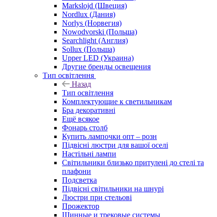
Markslojd (Швеция)
Nordlux (Дания)
Norlys (Норвегия)
Nowodvorski (Польша)
Searchlight (Англия)
Sollux (Польша)
Upper LED (Украина)
Другие бренды освещения
Тип освітлення
Назад
Тип освітлення
Комплектующие к светильникам
Бра декоративні
Ещё всякое
Фонарь столб
Купить лампочки опт – розн
Підвісні люстри для вашої оселі
Настільні лампи
Світильники близько притулені до стелі та
плафони
Подсветка
Підвісні світильники на шнурі
Люстри при стельові
Прожектор
Шинные и трековые системы