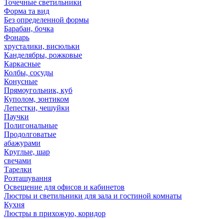
Точечные светильники
Форма та вид
Без определенной формы
Барабан, бочка
Фонарь
хрусталики, висюльки
Канделябры, рожковые
Каркасные
Колбы, сосуды
Конусные
Прямоугольник, куб
Куполом, зонтиком
Лепестки, чешуйки
Паучки
Полигональные
Продолговатые
абажурами
Круглые, шар
свечами
Тарелки
Розташування
Освещение для офисов и кабинетов
Люстры и светильники для зала и гостиной комнаты
Кухня
Люстры в прихожую, коридор