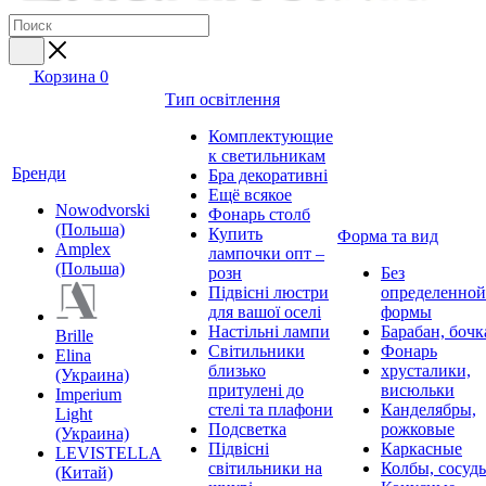
Корзина
0
Тип освітлення
Комплектующие
к светильникам
Бренди
Бра декоративні
Ещё всякое
Nowodvorski
Фонарь столб
(Польша)
Купить
Форма та вид
Amplex
лампочки опт –
(Польша)
розн
Без
Підвісні люстри
определенной
для вашої оселі
формы
Настільні лампи
Барабан, бочк
Brille
Світильники
Фонарь
Elina
близько
хрусталики,
(Украина)
притулені до
висюльки
Imperium
стелі та плафони
Канделябры,
Light
Подсветка
рожковые
(Украина)
Підвісні
Каркасные
LEVISTELLA
світильники на
Колбы, сосуд
(Китай)