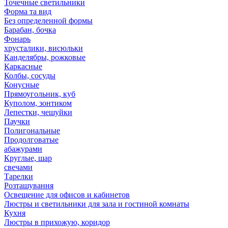
Точечные светильники
Форма та вид
Без определенной формы
Барабан, бочка
Фонарь
хрусталики, висюльки
Канделябры, рожковые
Каркасные
Колбы, сосуды
Конусные
Прямоугольник, куб
Куполом, зонтиком
Лепестки, чешуйки
Паучки
Полигональные
Продолговатые
абажурами
Круглые, шар
свечами
Тарелки
Розташування
Освещение для офисов и кабинетов
Люстры и светильники для зала и гостиной комнаты
Кухня
Люстры в прихожую, коридор