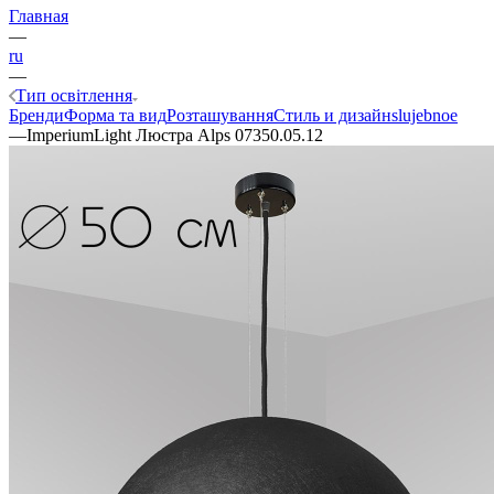
Главная
—
ru
—
Тип освітлення
Бренди
Форма та вид
Розташування
Стиль и дизайн
slujebnoe
—
ImperiumLight Люстра Alps 07350.05.12