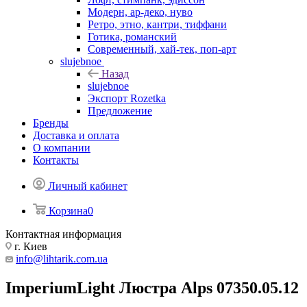
Модерн, ар-деко, нуво
Ретро, этно, кантри, тиффани
Готика, романский
Современный, хай-тек, поп-арт
slujebnoe
Назад
slujebnoe
Экспорт Rozetka
Предложение
Бренды
Доставка и оплата
О компании
Контакты
Личный кабинет
Корзина
0
Контактная информация
г. Киев
info@lihtarik.com.ua
ImperiumLight Люстра Alps 07350.05.12