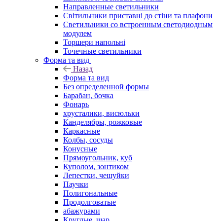
Направленные светильники
Світильники приставні до стіни та плафони
Светильники со встроенным светодиодным
модулем
Торшери напольні
Точечные светильники
Форма та вид
Назад
Форма та вид
Без определенной формы
Барабан, бочка
Фонарь
хрусталики, висюльки
Канделябры, рожковые
Каркасные
Колбы, сосуды
Конусные
Прямоугольник, куб
Куполом, зонтиком
Лепестки, чешуйки
Паучки
Полигональные
Продолговатые
абажурами
Круглые, шар