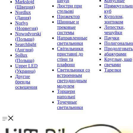
шнурі
Конусные
Markslojd
Люстри при
Прямоугольни
(Швеция)
стельові
куб
Nordlux
Прожектор
Куполом,
(Дания)
Шинные и
зонтиком
Norlys
трековые
Лепестки,
(Норвегия)
системы
чешуйки
Nowodvorski
Направленные
Паучки
(Польша)
светильники
Полигональн
Searchlight
Світильники
Продолговат
(Англия)
приставні до
абажурами
Sollux
стіни та
Круглые, шар
(Польша)
плафони
свечами
Upper LED
Светильники со
Тарелки
(Украина)
встроенным
Другие
светодиодным
бренды
модулем
освещения
Торшери
напольні
Точечные
светильники