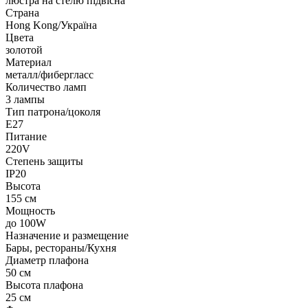
люстра на стелю підвісна
Страна
Hong Kong/Україна
Цвета
золотой
Материал
металл/фибергласс
Количество ламп
3 лампы
Тип патрона/цоколя
E27
Питание
220V
Степень защиты
IP20
Высота
155 см
Мощность
до 100W
Назначение и размещение
Бары, рестораны/Кухня
Диаметр плафона
50 см
Высота плафона
25 см