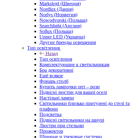
Markslojd (Швеция)
Nordlux (Дания)
Norlys (Норвегия)
Nowodvorski (Польша)
Searchlight (Англия)
Sollux (Польша)
Upper LED (Украина)
Другие бренды освещения
Тип освітлення
Назад
Тип освітлення
Комплектующие к светильникам
Бра декоративні
Ещё всякое
Фонарь столб
Купить лампочки опт – розн
Підвісні люстри для вашої оселі
Настільні лампи
Світильники близько притулені до стелі та
плафони
Подсветка
Підвісні світильники на шнурі
Люстри при стельові
Прожектор
Шинные и трековые системы