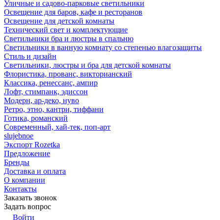
Уличные и садово-парковые светильники
Освещение для баров, кафе и ресторанов
Освещение для детской комнаты
Технический свет и комплектующие
Светильники бра и люстры в спальню
Светильники в ванную комнату со степенью влагозащиты
Стиль и дизайн
Светильники, люстры и бра для детской комнаты
Флористика, прованс, викторианский
Классика, ренессанс, ампир
Лофт, стимпанк, эдиссон
Модерн, ар-деко, нуво
Ретро, этно, кантри, тиффани
Готика, романский
Современный, хай-тек, поп-арт
slujebnoe
Экспорт Rozetka
Предложение
Бренды
Доставка и оплата
О компании
Контакты
Заказать звонок
Задать вопрос
Войти