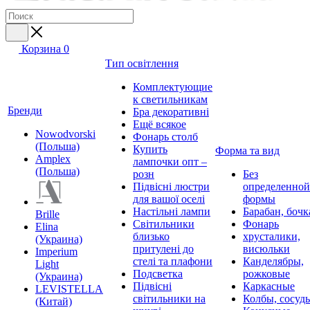
Корзина
0
Тип освітлення
Комплектующие
к светильникам
Бренди
Бра декоративні
Ещё всякое
Nowodvorski
Фонарь столб
(Польша)
Купить
Форма та вид
Amplex
лампочки опт –
(Польша)
розн
Без
Підвісні люстри
определенной
для вашої оселі
формы
Настільні лампи
Барабан, бочк
Brille
Світильники
Фонарь
Elina
близько
хрусталики,
(Украина)
притулені до
висюльки
Imperium
стелі та плафони
Канделябры,
Light
Подсветка
рожковые
(Украина)
Підвісні
Каркасные
LEVISTELLA
світильники на
Колбы, сосуд
(Китай)