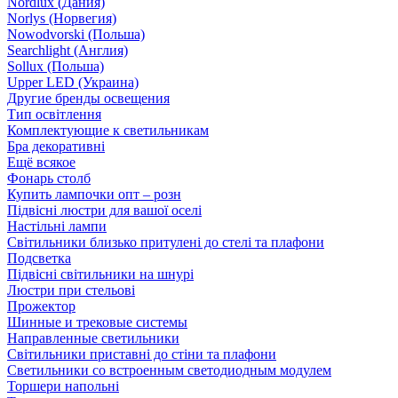
Nordlux (Дания)
Norlys (Норвегия)
Nowodvorski (Польша)
Searchlight (Англия)
Sollux (Польша)
Upper LED (Украина)
Другие бренды освещения
Тип освітлення
Комплектующие к светильникам
Бра декоративні
Ещё всякое
Фонарь столб
Купить лампочки опт – розн
Підвісні люстри для вашої оселі
Настільні лампи
Світильники близько притулені до стелі та плафони
Подсветка
Підвісні світильники на шнурі
Люстри при стельові
Прожектор
Шинные и трековые системы
Направленные светильники
Світильники приставні до стіни та плафони
Светильники со встроенным светодиодным модулем
Торшери напольні