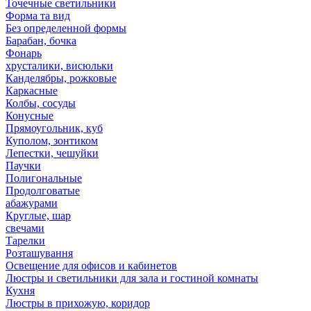
Точечные светильники
Форма та вид
Без определенной формы
Барабан, бочка
Фонарь
хрусталики, висюльки
Канделябры, рожковые
Каркасные
Колбы, сосуды
Конусные
Прямоугольник, куб
Куполом, зонтиком
Лепестки, чешуйки
Паучки
Полигональные
Продолговатые
абажурами
Круглые, шар
свечами
Тарелки
Розташування
Освещение для офисов и кабинетов
Люстры и светильники для зала и гостиной комнаты
Кухня
Люстры в прихожую, коридор