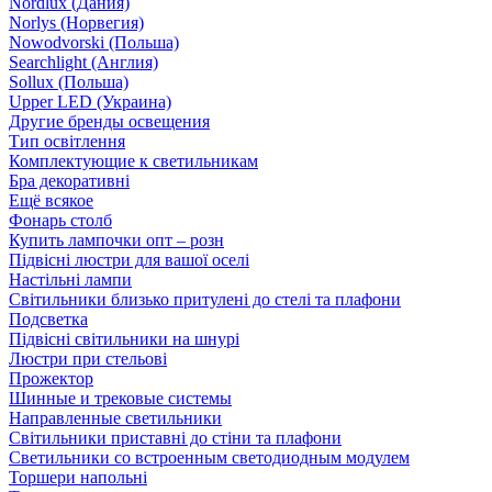
Nordlux (Дания)
Norlys (Норвегия)
Nowodvorski (Польша)
Searchlight (Англия)
Sollux (Польша)
Upper LED (Украина)
Другие бренды освещения
Тип освітлення
Комплектующие к светильникам
Бра декоративні
Ещё всякое
Фонарь столб
Купить лампочки опт – розн
Підвісні люстри для вашої оселі
Настільні лампи
Світильники близько притулені до стелі та плафони
Подсветка
Підвісні світильники на шнурі
Люстри при стельові
Прожектор
Шинные и трековые системы
Направленные светильники
Світильники приставні до стіни та плафони
Светильники со встроенным светодиодным модулем
Торшери напольні