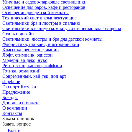
Уличные и садово-парковые светильники
Освещение для баров, кафе и ресторанов
Освещение для детской комнаты
Технический свет и комплектующие
Светильники бра и люстры в спальню
Светильники в ванную комнату со степенью влагозащиты
Стиль и дизайн
Светильники, люстры и бра для детской комнаты
Флористика, прованс, викторианский
Классика, ренессанс, ампир
Лофт, стимпанк, эдиссон
Модерн, ар-деко, нуво
Ретро, этно, кантри, тиффани
Готика, романский
Современный, хай-тек, поп-арт
slujebnoe
Экспорт Rozetka
Предложение
Бренды
Доставка и оплата
О компании
Контакты
Заказать звонок
Задать вопрос
Войти