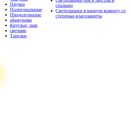
Светильники бра и люстры в
Паучки
спальню
Полигональные
Светильники в ванную комнату со
Продолговатые
степенью влагозащиты
абажурами
Круглые, шар
свечами
Тарелки