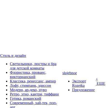
Стиль и дизайн
Светильники, люстры и бра
для детской комнаты
Флористика, прованс,
slujebnoe
викторианский
+
Классика, ренессанс, ампир
Экспорт
ЕЩЕ
Лофт, стимпанк, эдиссон
Rozetka
Модерн, ар-деко, нуво
Предложение
Ретро, этно, кантри, тиффани
Готика, романский
Современный, хай-тек, поп-
арт