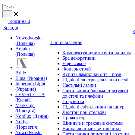
Корзина
0
Бренди
Nowodvorski
Тип освітлення
(Польша)
Amplex
Комплектующие к светильникам
(Польша)
Бра декоративні
Ещё всякое
Фонарь столб
Brille
Купить лампочки опт – розн
Elina (Украина)
Підвісні люстри для вашої оселі
Imperium Light
Настільні лампи
(Украина)
Світильники близько притулені
LEVISTELLA
до стелі та плафони
(Китай)
Подсветка
Markslojd
Підвісні світильники на шнурі
(Швеция)
Люстри при стельові
Nordlux (Дания)
Прожектор
Norlys
Шинные и трековые системы
(Норвегия)
Направленные светильники
Nowodvorski
Світильники приставні до стіни