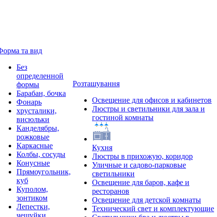
Форма та вид
Без
определенной
Розташування
формы
Барабан, бочка
Освещение для офисов и кабинетов
Фонарь
Люстры и светильники для зала и
хрусталики,
гостиной комнаты
висюльки
Канделябры,
рожковые
Каркасные
Кухня
Колбы, сосуды
Люстры в прихожую, коридор
Конусные
Уличные и садово-парковые
Прямоугольник,
светильники
куб
Освещение для баров, кафе и
Куполом,
ресторанов
зонтиком
Освещение для детской комнаты
Лепестки,
Технический свет и комплектующие
чешуйки