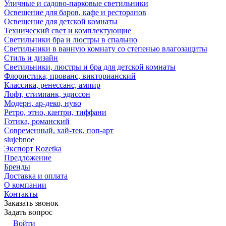
Уличные и садово-парковые светильники
Освещение для баров, кафе и ресторанов
Освещение для детской комнаты
Технический свет и комплектующие
Светильники бра и люстры в спальню
Светильники в ванную комнату со степенью влагозащиты
Стиль и дизайн
Светильники, люстры и бра для детской комнаты
Флористика, прованс, викторианский
Классика, ренессанс, ампир
Лофт, стимпанк, эдиссон
Модерн, ар-деко, нуво
Ретро, этно, кантри, тиффани
Готика, романский
Современный, хай-тек, поп-арт
slujebnoe
Экспорт Rozetka
Предложение
Бренды
Доставка и оплата
О компании
Контакты
Заказать звонок
Задать вопрос
Войти