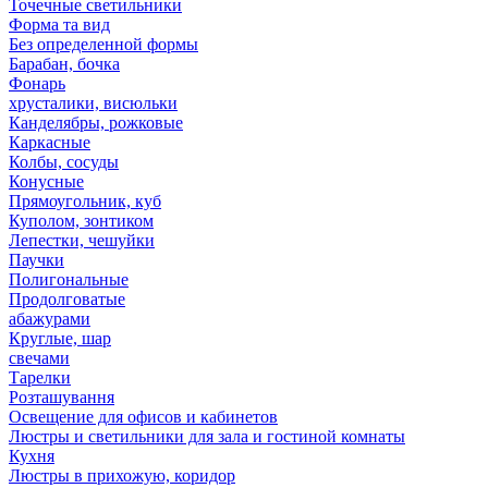
Точечные светильники
Форма та вид
Без определенной формы
Барабан, бочка
Фонарь
хрусталики, висюльки
Канделябры, рожковые
Каркасные
Колбы, сосуды
Конусные
Прямоугольник, куб
Куполом, зонтиком
Лепестки, чешуйки
Паучки
Полигональные
Продолговатые
абажурами
Круглые, шар
свечами
Тарелки
Розташування
Освещение для офисов и кабинетов
Люстры и светильники для зала и гостиной комнаты
Кухня
Люстры в прихожую, коридор