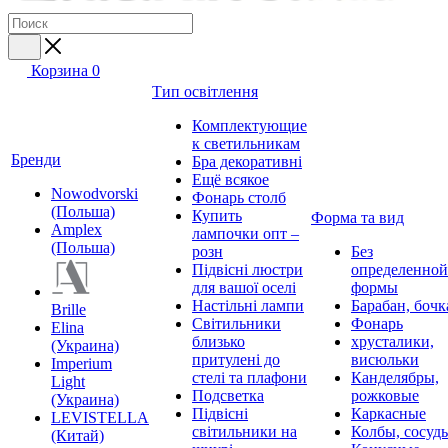
Корзина
0
Тип освітлення
Комплектующие
к светильникам
Бренди
Бра декоративні
Ещё всякое
Nowodvorski
Фонарь столб
(Польша)
Купить
Форма та вид
Amplex
лампочки опт –
(Польша)
розн
Без
Підвісні люстри
определенной
для вашої оселі
формы
Настільні лампи
Барабан, бочк
Brille
Світильники
Фонарь
Elina
близько
хрусталики,
(Украина)
притулені до
висюльки
Imperium
стелі та плафони
Канделябры,
Light
Подсветка
рожковые
(Украина)
Підвісні
Каркасные
LEVISTELLA
світильники на
Колбы, сосуд
(Китай)