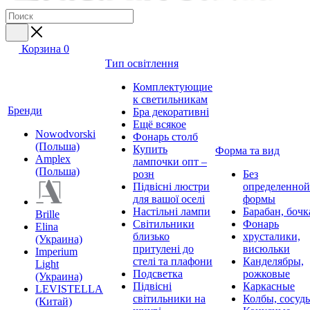
Корзина
0
Тип освітлення
Комплектующие
к светильникам
Бренди
Бра декоративні
Ещё всякое
Nowodvorski
Фонарь столб
(Польша)
Купить
Форма та вид
Amplex
лампочки опт –
(Польша)
розн
Без
Підвісні люстри
определенной
для вашої оселі
формы
Настільні лампи
Барабан, бочк
Brille
Світильники
Фонарь
Elina
близько
хрусталики,
(Украина)
притулені до
висюльки
Imperium
стелі та плафони
Канделябры,
Light
Подсветка
рожковые
(Украина)
Підвісні
Каркасные
LEVISTELLA
світильники на
Колбы, сосуд
(Китай)