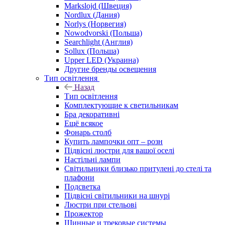
Markslojd (Швеция)
Nordlux (Дания)
Norlys (Норвегия)
Nowodvorski (Польша)
Searchlight (Англия)
Sollux (Польша)
Upper LED (Украина)
Другие бренды освещения
Тип освітлення
Назад
Тип освітлення
Комплектующие к светильникам
Бра декоративні
Ещё всякое
Фонарь столб
Купить лампочки опт – розн
Підвісні люстри для вашої оселі
Настільні лампи
Світильники близько притулені до стелі та
плафони
Подсветка
Підвісні світильники на шнурі
Люстри при стельові
Прожектор
Шинные и трековые системы