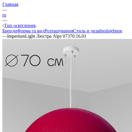
Главная
—
ru
—
Тип освітлення
Бренди
Форма та вид
Розташування
Стиль и дизайн
slujebnoe
—
ImperiumLight Люстра Alps 07370.16.01