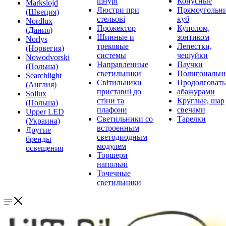
шнурі
Конусные
Markslojd
Люстри при
Прямоугольни
(Швеция)
стельові
куб
Nordlux
Прожектор
Куполом,
(Дания)
Шинные и
зонтиком
Norlys
трековые
Лепестки,
(Норвегия)
системы
чешуйки
Nowodvorski
Направленные
Паучки
(Польша)
светильники
Полигональн
Searchlight
Світильники
Продолговат
(Англия)
приставні до
абажурами
Sollux
стіни та
Круглые, шар
(Польша)
плафони
свечами
Upper LED
Светильники со
Тарелки
(Украина)
встроенным
Другие
светодиодным
бренды
модулем
освещения
Торшери
напольні
Точечные
светильники