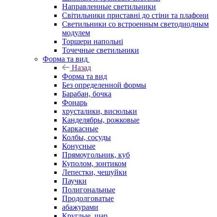
Направленные светильники
Світильники приставні до стіни та плафони
Светильники со встроенным светодиодным
модулем
Торшери напольні
Точечные светильники
Форма та вид
Назад
Форма та вид
Без определенной формы
Барабан, бочка
Фонарь
хрусталики, висюльки
Канделябры, рожковые
Каркасные
Колбы, сосуды
Конусные
Прямоугольник, куб
Куполом, зонтиком
Лепестки, чешуйки
Паучки
Полигональные
Продолговатые
абажурами
Круглые, шар