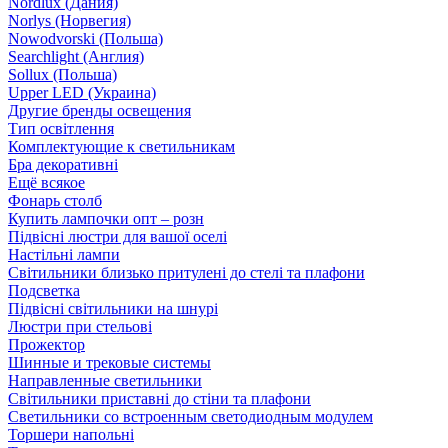
Nordlux (Дания)
Norlys (Норвегия)
Nowodvorski (Польша)
Searchlight (Англия)
Sollux (Польша)
Upper LED (Украина)
Другие бренды освещения
Тип освітлення
Комплектующие к светильникам
Бра декоративні
Ещё всякое
Фонарь столб
Купить лампочки опт – розн
Підвісні люстри для вашої оселі
Настільні лампи
Світильники близько притулені до стелі та плафони
Подсветка
Підвісні світильники на шнурі
Люстри при стельові
Прожектор
Шинные и трековые системы
Направленные светильники
Світильники приставні до стіни та плафони
Светильники со встроенным светодиодным модулем
Торшери напольні