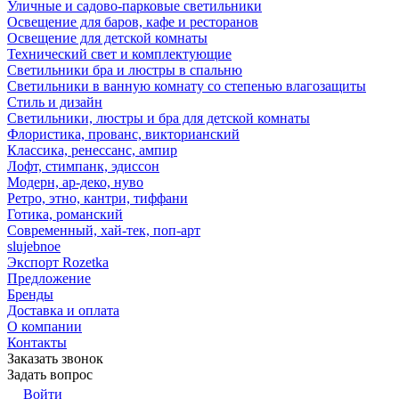
Уличные и садово-парковые светильники
Освещение для баров, кафе и ресторанов
Освещение для детской комнаты
Технический свет и комплектующие
Светильники бра и люстры в спальню
Светильники в ванную комнату со степенью влагозащиты
Стиль и дизайн
Светильники, люстры и бра для детской комнаты
Флористика, прованс, викторианский
Классика, ренессанс, ампир
Лофт, стимпанк, эдиссон
Модерн, ар-деко, нуво
Ретро, этно, кантри, тиффани
Готика, романский
Современный, хай-тек, поп-арт
slujebnoe
Экспорт Rozetka
Предложение
Бренды
Доставка и оплата
О компании
Контакты
Заказать звонок
Задать вопрос
Войти