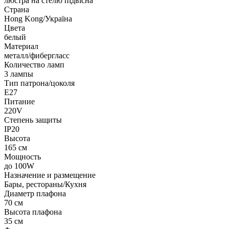
люстра на стелю підвісна
Страна
Hong Kong/Україна
Цвета
белый
Материал
металл/фибергласс
Количество ламп
3 лампы
Тип патрона/цоколя
E27
Питание
220V
Степень защиты
IP20
Высота
165 см
Мощность
до 100W
Назначение и размещение
Бары, рестораны/Кухня
Диаметр плафона
70 см
Высота плафона
35 см