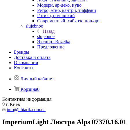
Модерн, ар-деко, нуво
Ретро, этно, кантри, тиффани
Готика, романский
Современный, хай-тек, поп-арт
slujebnoe
Назад
slujebnoe
Экспорт Rozetka
Предложение
Бренды
Доставка и оплата
О компании
Контакты
Личный кабинет
Корзина
0
Контактная информация
г. Киев
info@lihtarik.com.ua
ImperiumLight Люстра Alps 07370.16.01