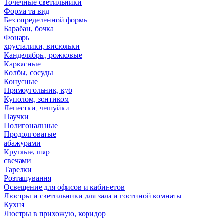
Точечные светильники
Форма та вид
Без определенной формы
Барабан, бочка
Фонарь
хрусталики, висюльки
Канделябры, рожковые
Каркасные
Колбы, сосуды
Конусные
Прямоугольник, куб
Куполом, зонтиком
Лепестки, чешуйки
Паучки
Полигональные
Продолговатые
абажурами
Круглые, шар
свечами
Тарелки
Розташування
Освещение для офисов и кабинетов
Люстры и светильники для зала и гостиной комнаты
Кухня
Люстры в прихожую, коридор