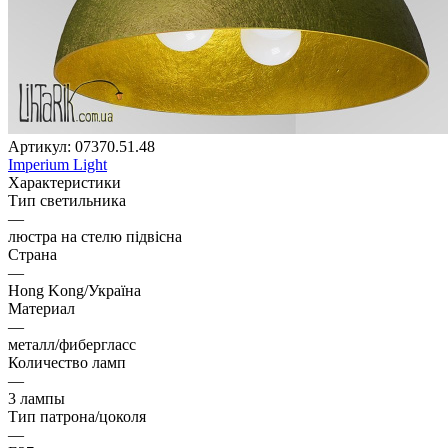
Артикул:
07370.51.48
Imperium Light
Характеристики
Тип светильника
—
люстра на стелю підвісна
Страна
—
Hong Kong/Україна
Материал
—
металл/фибергласс
Количество ламп
—
3 лампы
Тип патрона/цоколя
—