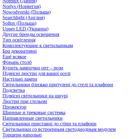
Nordlux (Дания)
Norlys (Норвегия)
Nowodvorski (Польша)
Searchlight (Англия)
Sollux (Польша)
Upper LED (Украина)
Другие бренды освещения
Тип освітлення
Комплектующие к светильникам
Бра декоративні
Ещё всякое
Фонарь столб
Купить лампочки опт – розн
Підвісні люстри для вашої оселі
Настільні лампи
Світильники близько притулені до стелі та плафони
Подсветка
Підвісні світильники на шнурі
Люстри при стельові
Прожектор
Шинные и трековые системы
Направленные светильники
Світильники приставні до стіни та плафони
Светильники со встроенным светодиодным модулем
Торшери напольні