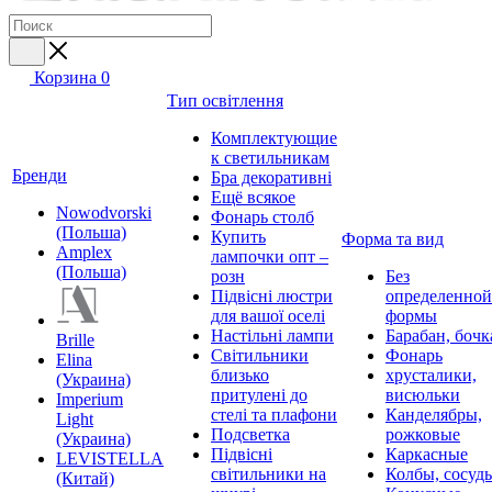
Корзина
0
Тип освітлення
Комплектующие
к светильникам
Бренди
Бра декоративні
Ещё всякое
Nowodvorski
Фонарь столб
(Польша)
Купить
Форма та вид
Amplex
лампочки опт –
(Польша)
розн
Без
Підвісні люстри
определенной
для вашої оселі
формы
Настільні лампи
Барабан, бочк
Brille
Світильники
Фонарь
Elina
близько
хрусталики,
(Украина)
притулені до
висюльки
Imperium
стелі та плафони
Канделябры,
Light
Подсветка
рожковые
(Украина)
Підвісні
Каркасные
LEVISTELLA
світильники на
Колбы, сосуд
(Китай)