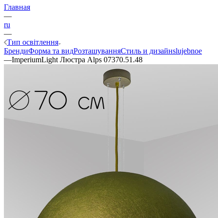
Главная
—
ru
—
Тип освітлення
Бренди
Форма та вид
Розташування
Стиль и дизайн
slujebnoe
—
ImperiumLight Люстра Alps 07370.51.48