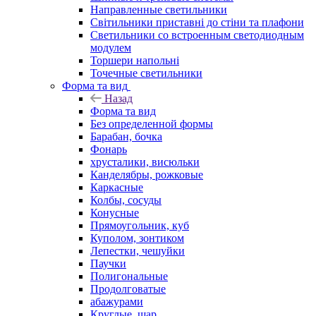
Направленные светильники
Світильники приставні до стіни та плафони
Светильники со встроенным светодиодным
модулем
Торшери напольні
Точечные светильники
Форма та вид
Назад
Форма та вид
Без определенной формы
Барабан, бочка
Фонарь
хрусталики, висюльки
Канделябры, рожковые
Каркасные
Колбы, сосуды
Конусные
Прямоугольник, куб
Куполом, зонтиком
Лепестки, чешуйки
Паучки
Полигональные
Продолговатые
абажурами
Круглые, шар