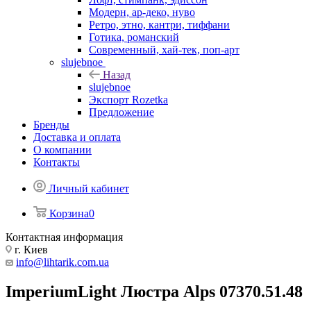
Модерн, ар-деко, нуво
Ретро, этно, кантри, тиффани
Готика, романский
Современный, хай-тек, поп-арт
slujebnoe
Назад
slujebnoe
Экспорт Rozetka
Предложение
Бренды
Доставка и оплата
О компании
Контакты
Личный кабинет
Корзина
0
Контактная информация
г. Киев
info@lihtarik.com.ua
ImperiumLight Люстра Alps 07370.51.48