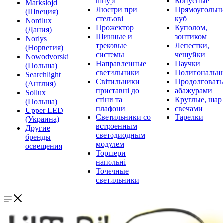
шнурі
Конусные
Markslojd
Люстри при
Прямоугольни
(Швеция)
стельові
куб
Nordlux
Прожектор
Куполом,
(Дания)
Шинные и
зонтиком
Norlys
трековые
Лепестки,
(Норвегия)
системы
чешуйки
Nowodvorski
Направленные
Паучки
(Польша)
светильники
Полигональн
Searchlight
Світильники
Продолговат
(Англия)
приставні до
абажурами
Sollux
стіни та
Круглые, шар
(Польша)
плафони
свечами
Upper LED
Светильники со
Тарелки
(Украина)
встроенным
Другие
светодиодным
бренды
модулем
освещения
Торшери
напольні
Точечные
светильники