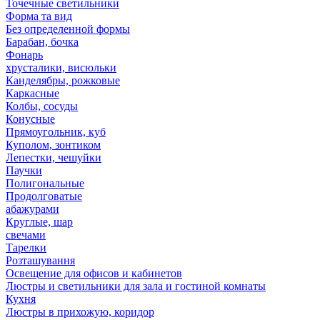
Точечные светильники
Форма та вид
Без определенной формы
Барабан, бочка
Фонарь
хрусталики, висюльки
Канделябры, рожковые
Каркасные
Колбы, сосуды
Конусные
Прямоугольник, куб
Куполом, зонтиком
Лепестки, чешуйки
Паучки
Полигональные
Продолговатые
абажурами
Круглые, шар
свечами
Тарелки
Розташування
Освещение для офисов и кабинетов
Люстры и светильники для зала и гостиной комнаты
Кухня
Люстры в прихожую, коридор