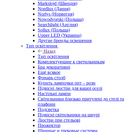
Markslojd (Швеция)
Nordlux (Дания)
Norlys (Норвегия)
Nowodvorski (Польша)
Searchlight (Англия)
Sollux (Польша)
Upper LED (Украина)
Другие бренды освещения
Тип освітлення
Назад
Тип освітлення
Комплектующие к светильникам
Бра декоративні
Ещё всякое
Фонарь столб
Купить лампочки опт – розн
Підвісні люстри для вашої оселі
Настільні лампи
Світильники близько притулені до стелі та
плафони
Подсветка
Підвісні світильники на шнурі
Люстри при стельові
Прожектор
Шинные и трековые системы