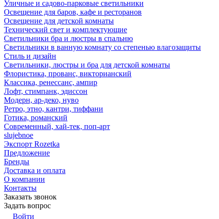
Уличные и садово-парковые светильники
Освещение для баров, кафе и ресторанов
Освещение для детской комнаты
Технический свет и комплектующие
Светильники бра и люстры в спальню
Светильники в ванную комнату со степенью влагозащиты
Стиль и дизайн
Светильники, люстры и бра для детской комнаты
Флористика, прованс, викторианский
Классика, ренессанс, ампир
Лофт, стимпанк, эдиссон
Модерн, ар-деко, нуво
Ретро, этно, кантри, тиффани
Готика, романский
Современный, хай-тек, поп-арт
slujebnoe
Экспорт Rozetka
Предложение
Бренды
Доставка и оплата
О компании
Контакты
Заказать звонок
Задать вопрос
Войти