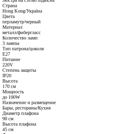
люстра на стелю підвісна
Страна
Hong Kong/Україна
Цвета
перламутр/черный
Материал
металл/фибергласс
Количество ламп
3 лампы
Тип патрона/цоколя
E27
Питание
220V
Степень защиты
IP20
Высота
170 см
Мощность
до 100W
Назначение и размещение
Бары, рестораны/Кухня
Диаметр плафона
90 см
Высота плафона
45 см