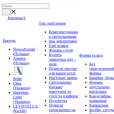
Корзина
0
Тип освітлення
Комплектующие
к светильникам
Бренди
Бра декоративні
Ещё всякое
Nowodvorski
Фонарь столб
(Польша)
Купить
Форма та вид
Amplex
лампочки опт –
(Польша)
розн
Без
Підвісні люстри
определенной
для вашої оселі
формы
Настільні лампи
Барабан, бочк
Brille
Світильники
Фонарь
Elina
близько
хрусталики,
(Украина)
притулені до
висюльки
Imperium
стелі та плафони
Канделябры,
Light
Подсветка
рожковые
(Украина)
Підвісні
Каркасные
LEVISTELLA
світильники на
Колбы, сосуд
(Китай)