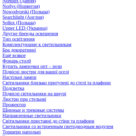
Nordlux (Дания)
Norlys (Норвегия)
Nowodvorski (Польша)
Searchlight (Англия)
Sollux (Польша)
Upper LED (Украина)
Другие бренды освещения
Тип освітлення
Комплектующие к светильникам
Бра декоративні
Ещё всякое
Фонарь столб
Купить лампочки опт – розн
Підвісні люстри для вашої оселі
Настільні лампи
Світильники близько притулені до стелі та плафони
Подсветка
Підвісні світильники на шнурі
Люстри при стельові
Прожектор
Шинные и трековые системы
Направленные светильники
Світильники приставні до стіни та плафони
Светильники со встроенным светодиодным модулем
Торшери напольні