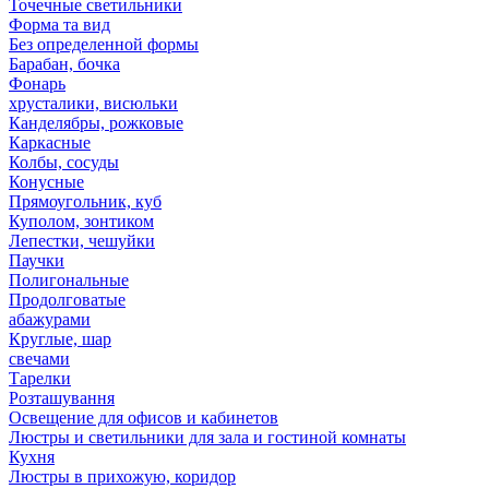
Точечные светильники
Форма та вид
Без определенной формы
Барабан, бочка
Фонарь
хрусталики, висюльки
Канделябры, рожковые
Каркасные
Колбы, сосуды
Конусные
Прямоугольник, куб
Куполом, зонтиком
Лепестки, чешуйки
Паучки
Полигональные
Продолговатые
абажурами
Круглые, шар
свечами
Тарелки
Розташування
Освещение для офисов и кабинетов
Люстры и светильники для зала и гостиной комнаты
Кухня
Люстры в прихожую, коридор