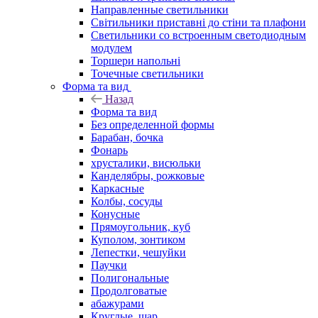
Направленные светильники
Світильники приставні до стіни та плафони
Светильники со встроенным светодиодным
модулем
Торшери напольні
Точечные светильники
Форма та вид
Назад
Форма та вид
Без определенной формы
Барабан, бочка
Фонарь
хрусталики, висюльки
Канделябры, рожковые
Каркасные
Колбы, сосуды
Конусные
Прямоугольник, куб
Куполом, зонтиком
Лепестки, чешуйки
Паучки
Полигональные
Продолговатые
абажурами
Круглые, шар