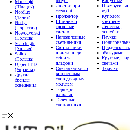
шнурі
Конусные
Markslojd
Люстри при
Прямоугольни
(Швеция)
стельові
куб
Nordlux
Прожектор
Куполом,
(Дания)
Шинные и
зонтиком
Norlys
трековые
Лепестки,
(Норвегия)
системы
чешуйки
Nowodvorski
Направленные
Паучки
(Польша)
светильники
Полигональн
Searchlight
Світильники
Продолговат
(Англия)
приставні до
абажурами
Sollux
стіни та
Круглые, шар
(Польша)
плафони
свечами
Upper LED
Светильники со
Тарелки
(Украина)
встроенным
Другие
светодиодным
бренды
модулем
освещения
Торшери
напольні
Точечные
светильники