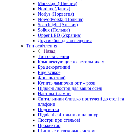
Markslojd (Швеция)
Nordlux (Дания)
Norlys (Норвегия)
Nowodvorski (Польша)
Searchlight (Англия)
Sollux (Польша)
Upper LED (Украина)
Другие бренды освещения
Тип освітлення
Назад
Тип освітлення
Комплектующие к светильникам
Бра декоративні
Ещё всякое
Фонарь столб
Купить лампочки опт – розн
Підвісні люстри для вашої оселі
Настільні лампи
Світильники близько притулені до стелі та
плафони
Подсветка
Підвісні світильники на шнурі
Люстри при стельові
Прожектор
Шинные и трековые системы