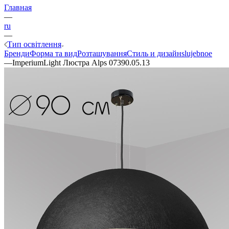
Главная
—
ru
—
Тип освітлення
Бренди
Форма та вид
Розташування
Стиль и дизайн
slujebnoe
—
ImperiumLight Люстра Alps 07390.05.13