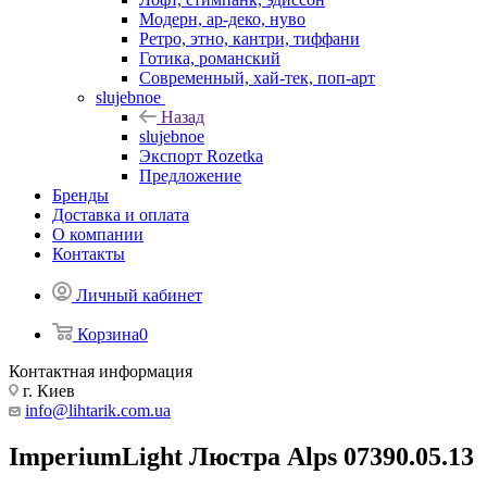
Модерн, ар-деко, нуво
Ретро, этно, кантри, тиффани
Готика, романский
Современный, хай-тек, поп-арт
slujebnoe
Назад
slujebnoe
Экспорт Rozetka
Предложение
Бренды
Доставка и оплата
О компании
Контакты
Личный кабинет
Корзина
0
Контактная информация
г. Киев
info@lihtarik.com.ua
ImperiumLight Люстра Alps 07390.05.13