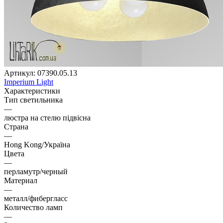
Артикул:
07390.05.13
Imperium Light
Характеристики
Тип светильника
—
люстра на стелю підвісна
Страна
—
Hong Kong/Україна
Цвета
—
перламутр/черный
Материал
—
металл/фибергласс
Количество ламп
—