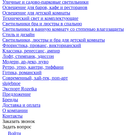
Уличные и садово-парковые светильники
Освещение для баров, кафе и ресторанов
Освещение для детской комнаты
Технический свет и комплектующие
Светильники бра и люстры в спальню
Светильники в ванную комнату со степенью влагозащиты
Стиль и дизайн
Светильники, люстры и бра для детской комнаты
Флористика, прованс, викторианский
Классика, ренессанс, ампир
Лофт, стимпанк, эдиссон
Модерн, ар-деко, нуво
Ретро, этно, кантри, тиффани
Готика, романский
Современный, хай-тек, поп-арт
slujebnoe
Экспорт Rozetka
Предложение
Бренды
Доставка и оплата
О компании
Контакты
Заказать звонок
Задать вопрос
Войти