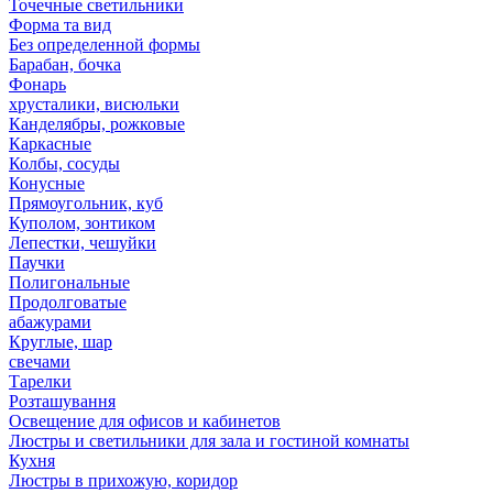
Точечные светильники
Форма та вид
Без определенной формы
Барабан, бочка
Фонарь
хрусталики, висюльки
Канделябры, рожковые
Каркасные
Колбы, сосуды
Конусные
Прямоугольник, куб
Куполом, зонтиком
Лепестки, чешуйки
Паучки
Полигональные
Продолговатые
абажурами
Круглые, шар
свечами
Тарелки
Розташування
Освещение для офисов и кабинетов
Люстры и светильники для зала и гостиной комнаты
Кухня
Люстры в прихожую, коридор