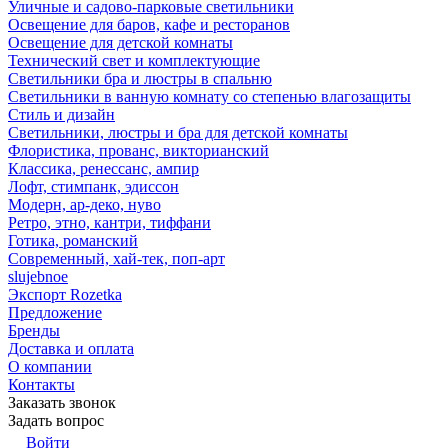
Уличные и садово-парковые светильники
Освещение для баров, кафе и ресторанов
Освещение для детской комнаты
Технический свет и комплектующие
Светильники бра и люстры в спальню
Светильники в ванную комнату со степенью влагозащиты
Стиль и дизайн
Светильники, люстры и бра для детской комнаты
Флористика, прованс, викторианский
Классика, ренессанс, ампир
Лофт, стимпанк, эдиссон
Модерн, ар-деко, нуво
Ретро, этно, кантри, тиффани
Готика, романский
Современный, хай-тек, поп-арт
slujebnoe
Экспорт Rozetka
Предложение
Бренды
Доставка и оплата
О компании
Контакты
Заказать звонок
Задать вопрос
Войти