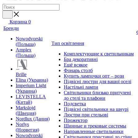
Корзина
0
Бренди
Nowodvorski
Тип освітлення
(Польша)
Amplex
Комплектующие к светильникам
(Польша)
Бра декоративні
Ещё всякое
Фонарь столб
Brille
Купить лампочки опт – розн
Elina (Украина)
Підвісні люстри для вашої оселі
Imperium Light
Настільні лампи
(Украина)
Світильники близько притулені
LEVISTELLA
до стелі та плафони
(Китай)
Подсветка
Markslojd
Підвісні світильники на шнурі
(Швеция)
Люстри при стельові
Nordlux (Дания)
Прожектор
Norlys
Шинные и трековые системы
(Норвегия)
Направленные светильники
Nowodvorski
Світильники приставні до стіни