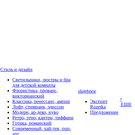
Стиль и дизайн
Светильники, люстры и бра
для детской комнаты
Флористика, прованс,
slujebnoe
викторианский
+
Классика, ренессанс, ампир
Экспорт
ЕЩЕ
Лофт, стимпанк, эдиссон
Rozetka
Модерн, ар-деко, нуво
Предложение
Ретро, этно, кантри, тиффани
Готика, романский
Современный, хай-тек, поп-
арт