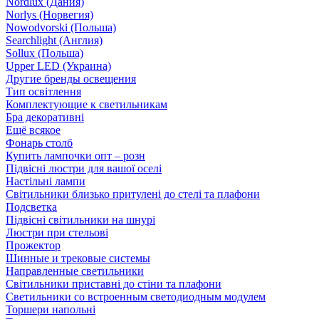
Nordlux (Дания)
Norlys (Норвегия)
Nowodvorski (Польша)
Searchlight (Англия)
Sollux (Польша)
Upper LED (Украина)
Другие бренды освещения
Тип освітлення
Комплектующие к светильникам
Бра декоративні
Ещё всякое
Фонарь столб
Купить лампочки опт – розн
Підвісні люстри для вашої оселі
Настільні лампи
Світильники близько притулені до стелі та плафони
Подсветка
Підвісні світильники на шнурі
Люстри при стельові
Прожектор
Шинные и трековые системы
Направленные светильники
Світильники приставні до стіни та плафони
Светильники со встроенным светодиодным модулем
Торшери напольні