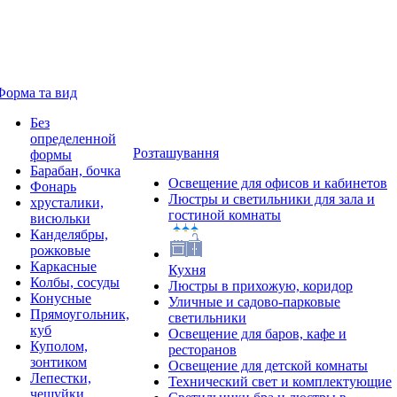
Форма та вид
Без
определенной
Розташування
формы
Барабан, бочка
Освещение для офисов и кабинетов
Фонарь
Люстры и светильники для зала и
хрусталики,
гостиной комнаты
висюльки
Канделябры,
рожковые
Каркасные
Кухня
Колбы, сосуды
Люстры в прихожую, коридор
Конусные
Уличные и садово-парковые
Прямоугольник,
светильники
куб
Освещение для баров, кафе и
Куполом,
ресторанов
зонтиком
Освещение для детской комнаты
Лепестки,
Технический свет и комплектующие
чешуйки