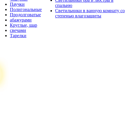
Светильники бра и люстры в
Паучки
спальню
Полигональные
Светильники в ванную комнату со
Продолговатые
степенью влагозащиты
абажурами
Круглые, шар
свечами
Тарелки