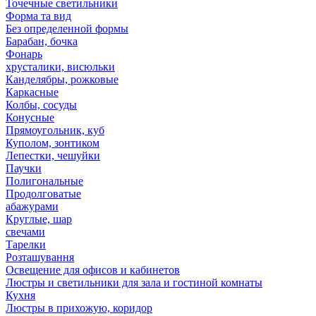
Точечные светильники
Форма та вид
Без определенной формы
Барабан, бочка
Фонарь
хрусталики, висюльки
Канделябры, рожковые
Каркасные
Колбы, сосуды
Конусные
Прямоугольник, куб
Куполом, зонтиком
Лепестки, чешуйки
Паучки
Полигональные
Продолговатые
абажурами
Круглые, шар
свечами
Тарелки
Розташування
Освещение для офисов и кабинетов
Люстры и светильники для зала и гостиной комнаты
Кухня
Люстры в прихожую, коридор