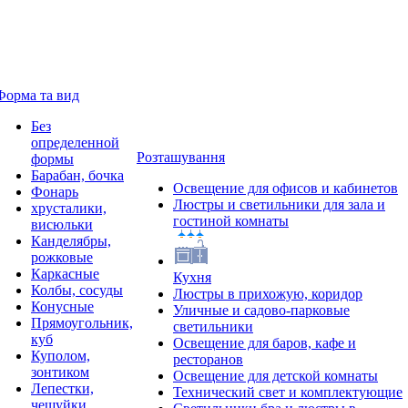
Форма та вид
Без
определенной
Розташування
формы
Барабан, бочка
Освещение для офисов и кабинетов
Фонарь
Люстры и светильники для зала и
хрусталики,
гостиной комнаты
висюльки
Канделябры,
рожковые
Каркасные
Кухня
Колбы, сосуды
Люстры в прихожую, коридор
Конусные
Уличные и садово-парковые
Прямоугольник,
светильники
куб
Освещение для баров, кафе и
Куполом,
ресторанов
зонтиком
Освещение для детской комнаты
Лепестки,
Технический свет и комплектующие
чешуйки