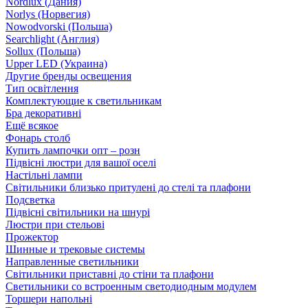
Nordlux (Дания)
Norlys (Норвегия)
Nowodvorski (Польша)
Searchlight (Англия)
Sollux (Польша)
Upper LED (Украина)
Другие бренды освещения
Тип освітлення
Комплектующие к светильникам
Бра декоративні
Ещё всякое
Фонарь столб
Купить лампочки опт – розн
Підвісні люстри для вашої оселі
Настільні лампи
Світильники близько притулені до стелі та плафони
Подсветка
Підвісні світильники на шнурі
Люстри при стельові
Прожектор
Шинные и трековые системы
Направленные светильники
Світильники приставні до стіни та плафони
Светильники со встроенным светодиодным модулем
Торшери напольні