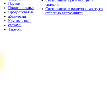
Светильники бра и люстры в
Паучки
спальню
Полигональные
Светильники в ванную комнату со
Продолговатые
степенью влагозащиты
абажурами
Круглые, шар
свечами
Тарелки