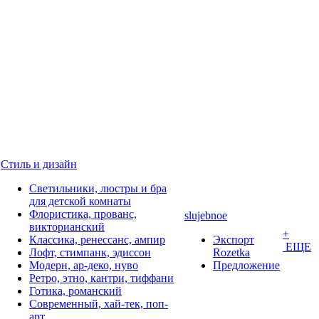
Стиль и дизайн
Светильники, люстры и бра
для детской комнаты
Флористика, прованс,
slujebnoe
викторианский
+
Классика, ренессанс, ампир
Экспорт
ЕЩЕ
Лофт, стимпанк, эдиссон
Rozetka
Модерн, ар-деко, нуво
Предложение
Ретро, этно, кантри, тиффани
Готика, романский
Современный, хай-тек, поп-
арт