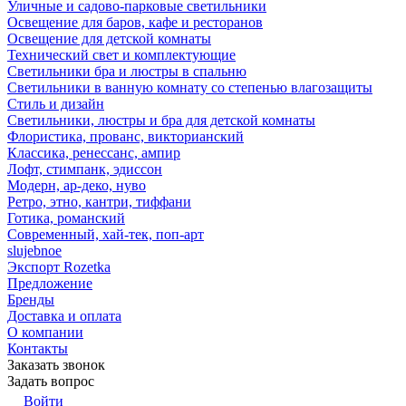
Уличные и садово-парковые светильники
Освещение для баров, кафе и ресторанов
Освещение для детской комнаты
Технический свет и комплектующие
Светильники бра и люстры в спальню
Светильники в ванную комнату со степенью влагозащиты
Стиль и дизайн
Светильники, люстры и бра для детской комнаты
Флористика, прованс, викторианский
Классика, ренессанс, ампир
Лофт, стимпанк, эдиссон
Модерн, ар-деко, нуво
Ретро, этно, кантри, тиффани
Готика, романский
Современный, хай-тек, поп-арт
slujebnoe
Экспорт Rozetka
Предложение
Бренды
Доставка и оплата
О компании
Контакты
Заказать звонок
Задать вопрос
Войти