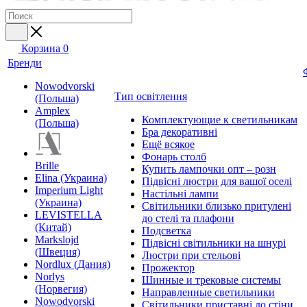
Корзина
0
Бренди
Nowodvorski
Тип освітлення
(Польша)
Amplex
Комплектующие к светильникам
(Польша)
Бра декоративні
Ещё всякое
Фонарь столб
Brille
Купить лампочки опт – розн
Elina (Украина)
Підвісні люстри для вашої оселі
Imperium Light
Настільні лампи
(Украина)
Світильники близько притулені
LEVISTELLA
до стелі та плафони
(Китай)
Подсветка
Markslojd
Підвісні світильники на шнурі
(Швеция)
Люстри при стельові
Nordlux (Дания)
Прожектор
Norlys
Шинные и трековые системы
(Норвегия)
Направленные светильники
Nowodvorski
Світильники приставні до стіни