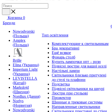
Корзина
0
Бренди
Nowodvorski
Тип освітлення
(Польша)
Amplex
Комплектующие к светильникам
(Польша)
Бра декоративні
Ещё всякое
Фонарь столб
Brille
Купить лампочки опт – розн
Elina (Украина)
Підвісні люстри для вашої оселі
Imperium Light
Настільні лампи
(Украина)
Світильники близько притулені
LEVISTELLA
до стелі та плафони
(Китай)
Подсветка
Markslojd
Підвісні світильники на шнурі
(Швеция)
Люстри при стельові
Nordlux (Дания)
Прожектор
Norlys
Шинные и трековые системы
(Норвегия)
Направленные светильники
Nowodvorski
Світильники приставні до стіни