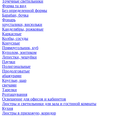
Точечные светильники
Форма та вид
Без определенной формы
Барабан, бочка
Фонарь
хрусталики, висюльки
Канделябры, рожковые
Каркасные
Колбы, сосуды
Конусные
Прямоугольник, куб
Куполом, зонтиком
Лепестки, чешуйки
Паучки
Полигональные
Продолговатые
абажурами
Круглые, шар
свечами
Тарелки
Розташування
Освещение для офисов и кабинетов
Люстры и светильники для зала и гостиной комнаты
Кухня
Люстры в прихожую, коридор