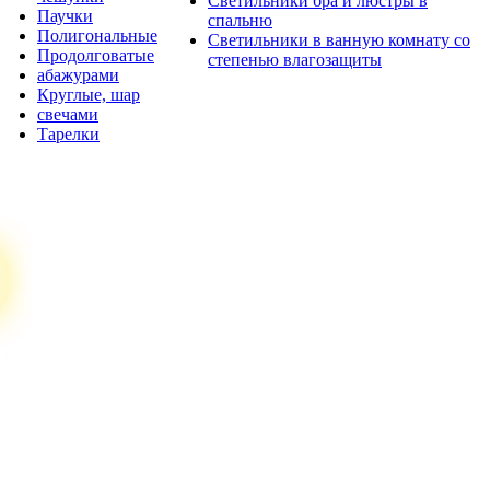
Светильники бра и люстры в
Паучки
спальню
Полигональные
Светильники в ванную комнату со
Продолговатые
степенью влагозащиты
абажурами
Круглые, шар
свечами
Тарелки