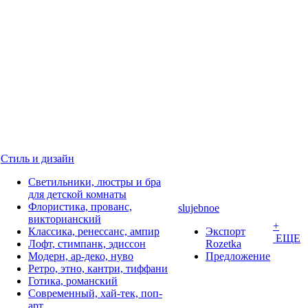
Стиль и дизайн
Светильники, люстры и бра
для детской комнаты
Флористика, прованс,
slujebnoe
викторианский
+
Классика, ренессанс, ампир
Экспорт
ЕЩЕ
Лофт, стимпанк, эдиссон
Rozetka
Модерн, ар-деко, нуво
Предложение
Ретро, этно, кантри, тиффани
Готика, романский
Современный, хай-тек, поп-
арт