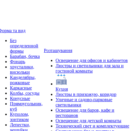
Форма та вид
Без
определенной
Розташування
формы
Барабан, бочка
Освещение для офисов и кабинетов
Фонарь
Люстры и светильники для зала и
хрусталики,
гостиной комнаты
висюльки
Канделябры,
рожковые
Каркасные
Кухня
Колбы, сосуды
Люстры в прихожую, коридор
Конусные
Уличные и садово-парковые
Прямоугольник,
светильники
куб
Освещение для баров, кафе и
Куполом,
ресторанов
зонтиком
Освещение для детской комнаты
Лепестки,
Технический свет и комплектующие
чешуйки