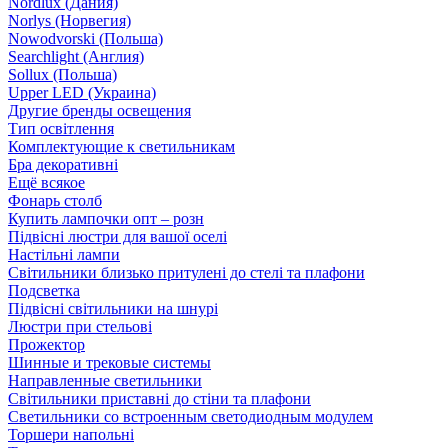
Nordlux (Дания)
Norlys (Норвегия)
Nowodvorski (Польша)
Searchlight (Англия)
Sollux (Польша)
Upper LED (Украина)
Другие бренды освещения
Тип освітлення
Комплектующие к светильникам
Бра декоративні
Ещё всякое
Фонарь столб
Купить лампочки опт – розн
Підвісні люстри для вашої оселі
Настільні лампи
Світильники близько притулені до стелі та плафони
Подсветка
Підвісні світильники на шнурі
Люстри при стельові
Прожектор
Шинные и трековые системы
Направленные светильники
Світильники приставні до стіни та плафони
Светильники со встроенным светодиодным модулем
Торшери напольні