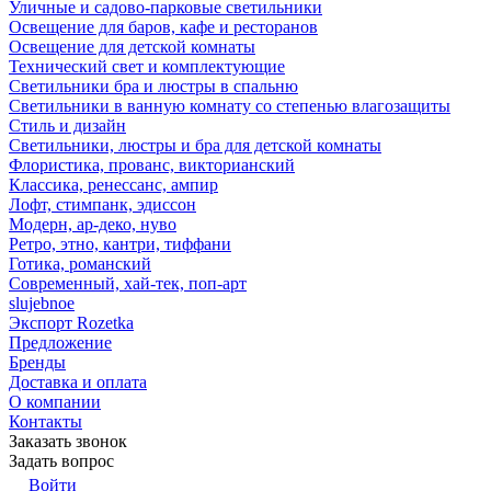
Уличные и садово-парковые светильники
Освещение для баров, кафе и ресторанов
Освещение для детской комнаты
Технический свет и комплектующие
Светильники бра и люстры в спальню
Светильники в ванную комнату со степенью влагозащиты
Стиль и дизайн
Светильники, люстры и бра для детской комнаты
Флористика, прованс, викторианский
Классика, ренессанс, ампир
Лофт, стимпанк, эдиссон
Модерн, ар-деко, нуво
Ретро, этно, кантри, тиффани
Готика, романский
Современный, хай-тек, поп-арт
slujebnoe
Экспорт Rozetka
Предложение
Бренды
Доставка и оплата
О компании
Контакты
Заказать звонок
Задать вопрос
Войти