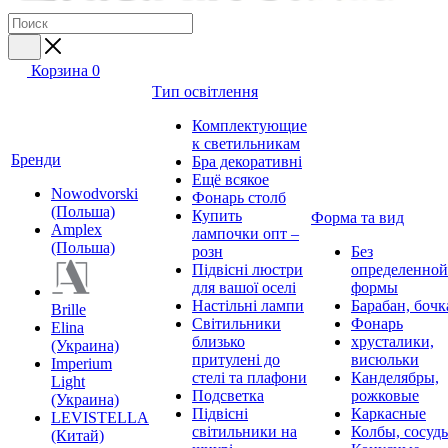
Корзина
0
Тип освітлення
Комплектующие
к светильникам
Бренди
Бра декоративні
Ещё всякое
Nowodvorski
Фонарь столб
(Польша)
Купить
Форма та вид
Amplex
лампочки опт –
(Польша)
розн
Без
Підвісні люстри
определенной
для вашої оселі
формы
Настільні лампи
Барабан, бочк
Brille
Світильники
Фонарь
Elina
близько
хрусталики,
(Украина)
притулені до
висюльки
Imperium
стелі та плафони
Канделябры,
Light
Подсветка
рожковые
(Украина)
Підвісні
Каркасные
LEVISTELLA
світильники на
Колбы, сосуд
(Китай)