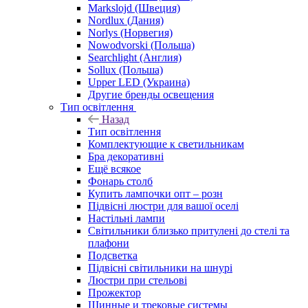
Markslojd (Швеция)
Nordlux (Дания)
Norlys (Норвегия)
Nowodvorski (Польша)
Searchlight (Англия)
Sollux (Польша)
Upper LED (Украина)
Другие бренды освещения
Тип освітлення
Назад
Тип освітлення
Комплектующие к светильникам
Бра декоративні
Ещё всякое
Фонарь столб
Купить лампочки опт – розн
Підвісні люстри для вашої оселі
Настільні лампи
Світильники близько притулені до стелі та
плафони
Подсветка
Підвісні світильники на шнурі
Люстри при стельові
Прожектор
Шинные и трековые системы