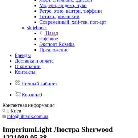
Модерн, ар-деко, нуво
Ретро, этно, кантри, тиффани
Готика, романский
Современный, хай-тек, поп-арт
slujebnoe
Назад
slujebnoe
Экспорт Rozetka
Предложение
Бренды
Доставка и оплата
О компании
Контакты
Личный кабинет
Корзина
0
Контактная информация
г. Киев
info@lihtarik.com.ua
ImperiumLight Люстра Sherwood
1221080.05.38