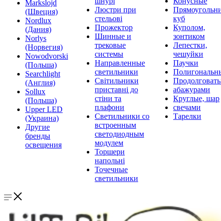
шнурі
Конусные
Markslojd
Люстри при
Прямоугольни
(Швеция)
стельові
куб
Nordlux
Прожектор
Куполом,
(Дания)
Шинные и
зонтиком
Norlys
трековые
Лепестки,
(Норвегия)
системы
чешуйки
Nowodvorski
Направленные
Паучки
(Польша)
светильники
Полигональн
Searchlight
Світильники
Продолговат
(Англия)
приставні до
абажурами
Sollux
стіни та
Круглые, шар
(Польша)
плафони
свечами
Upper LED
Светильники со
Тарелки
(Украина)
встроенным
Другие
светодиодным
бренды
модулем
освещения
Торшери
напольні
Точечные
светильники