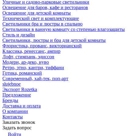
Уличные и садово-парковые светильники
Освещение для баров, кафе и ресторанов
Освещение для детской комнаты
Технический свет и комплектующие
Светильники бра и люстры в спальню
Светильники в ванную комнату со степенью влагозащиты
Стиль и дизайн
Светильники, люстры и бра для детской комнаты
Флористика, прованс, викторианский
Классика, ренессанс, ампир
Лофт, стимпанк, эдиссон
Модерн, ар-деко, нуво
Ретро, этно, кантри, тиффани
Готика, романский
Современный, хай-тек, поп-арт
slujebnoe
Экспорт Rozetka
Предложение
Бренды
Доставка и оплата
О компании
Контакты
Заказать звонок
Задать вопрос
Войти