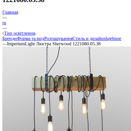
Главная
—
ru
—
Тип освітлення
Бренди
Форма та вид
Розташування
Стиль и дизайн
slujebnoe
—
ImperiumLight Люстра Sherwood 1221080.05.38