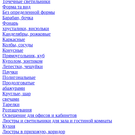
Точечные светильники
Форма та вид
Без определенной формы
Барабан, бочка
Фонарь
хрусталики, висюльки
Канделябры, рожковые
Каркасные
Колбы, сосуды
Конусные
Прямоугольник, куб
Куполом, зонтиком
Лепестки, чешуйки
Паучки
Полигональные
Продолговатые
абажурами
Круглые, шар
свечами
Тарелки
Розташування
Освещение для офисов и кабинетов
Люстры и светильники для зала и гостиной комнаты
Кухня
Люстры в прихожую, коридор