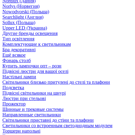
Nordlux (Дания)
Norlys (Норвегия)
Nowodvorski (Польша)
Searchlight (Англия)
Sollux (Польша)
Upper LED (Украина)
Другие бренды освещения
Тип освітлення
Комплектующие к светильникам
Бра декоративні
Ещё всякое
Фонарь столб
Купить лампочки опт – розн
Підвісні люстри для вашої оселі
Настільні лампи
Світильники близько притулені до стелі та плафони
Подсветка
Підвісні світильники на шнурі
Люстри при стельові
Прожектор
Шинные и трековые системы
Направленные светильники
Світильники приставні до стіни та плафони
Светильники со встроенным светодиодным модулем
Торшери напольні