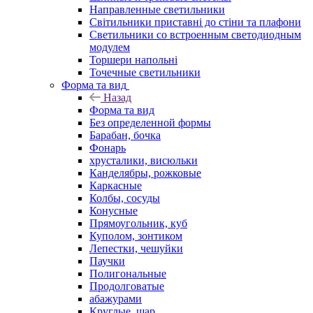
Направленные светильники
Світильники приставні до стіни та плафони
Светильники со встроенным светодиодным
модулем
Торшери напольні
Точечные светильники
Форма та вид
Назад
Форма та вид
Без определенной формы
Барабан, бочка
Фонарь
хрусталики, висюльки
Канделябры, рожковые
Каркасные
Колбы, сосуды
Конусные
Прямоугольник, куб
Куполом, зонтиком
Лепестки, чешуйки
Паучки
Полигональные
Продолговатые
абажурами
Круглые, шар