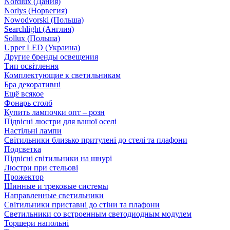
Nordlux (Дания)
Norlys (Норвегия)
Nowodvorski (Польша)
Searchlight (Англия)
Sollux (Польша)
Upper LED (Украина)
Другие бренды освещения
Тип освітлення
Комплектующие к светильникам
Бра декоративні
Ещё всякое
Фонарь столб
Купить лампочки опт – розн
Підвісні люстри для вашої оселі
Настільні лампи
Світильники близько притулені до стелі та плафони
Подсветка
Підвісні світильники на шнурі
Люстри при стельові
Прожектор
Шинные и трековые системы
Направленные светильники
Світильники приставні до стіни та плафони
Светильники со встроенным светодиодным модулем
Торшери напольні