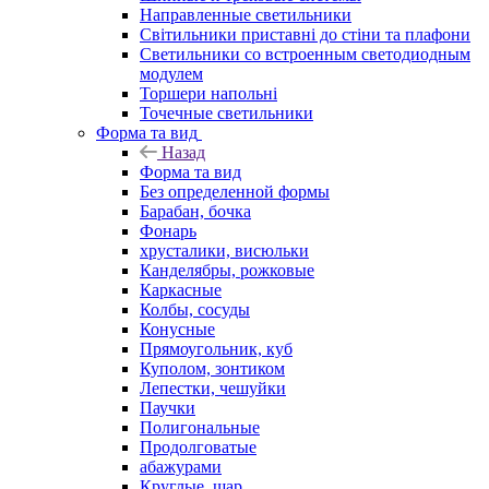
Направленные светильники
Світильники приставні до стіни та плафони
Светильники со встроенным светодиодным
модулем
Торшери напольні
Точечные светильники
Форма та вид
Назад
Форма та вид
Без определенной формы
Барабан, бочка
Фонарь
хрусталики, висюльки
Канделябры, рожковые
Каркасные
Колбы, сосуды
Конусные
Прямоугольник, куб
Куполом, зонтиком
Лепестки, чешуйки
Паучки
Полигональные
Продолговатые
абажурами
Круглые, шар