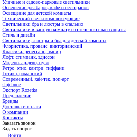
Уличные и садово-парковые светильники
Освещение для баров, кафе и ресторанов
Освещение для детской комнаты
Технический свет и комплектующие
Светильники бра и люстры в спальню
Светильники в ванную комнату со степенью влагозащиты
Стиль и дизайн
Светильники, люстры и бра для детской комнаты
Флористика, прованс, викторианский
Классика, ренессанс, ампир
Лофт, стимпанк, эдиссон
Модерн, ар-деко, нуво
Ретро, этно, кантри, тиффани
Готика, романский
Современный, хай-тек, поп-арт
slujebnoe
Экспорт Rozetka
Предложение
Бренды
Доставка и оплата
О компании
Контакты
Заказать звонок
Задать вопрос
Войти