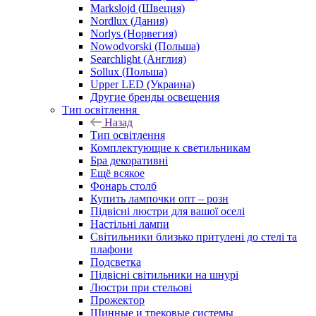
Markslojd (Швеция)
Nordlux (Дания)
Norlys (Норвегия)
Nowodvorski (Польша)
Searchlight (Англия)
Sollux (Польша)
Upper LED (Украина)
Другие бренды освещения
Тип освітлення
Назад
Тип освітлення
Комплектующие к светильникам
Бра декоративні
Ещё всякое
Фонарь столб
Купить лампочки опт – розн
Підвісні люстри для вашої оселі
Настільні лампи
Світильники близько притулені до стелі та
плафони
Подсветка
Підвісні світильники на шнурі
Люстри при стельові
Прожектор
Шинные и трековые системы