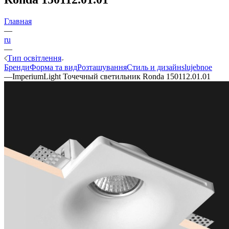
Главная
—
ru
—
Тип освітлення
Бренди
Форма та вид
Розташування
Стиль и дизайн
slujebnoe
—
ImperiumLight Точечный светильник Ronda 150112.01.01