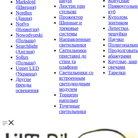
шнурі
Конусные
Markslojd
Люстри при
Прямоугольни
(Швеция)
стельові
куб
Nordlux
Прожектор
Куполом,
(Дания)
Шинные и
зонтиком
Norlys
трековые
Лепестки,
(Норвегия)
системы
чешуйки
Nowodvorski
Направленные
Паучки
(Польша)
светильники
Полигональн
Searchlight
Світильники
Продолговат
(Англия)
приставні до
абажурами
Sollux
стіни та
Круглые, шар
(Польша)
плафони
свечами
Upper LED
Светильники со
Тарелки
(Украина)
встроенным
Другие
светодиодным
бренды
модулем
освещения
Торшери
напольні
Точечные
светильники