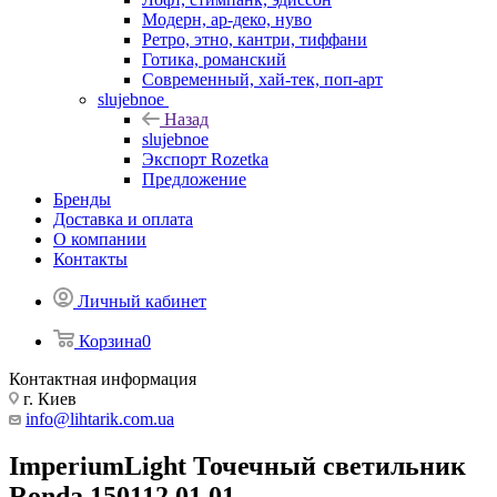
Модерн, ар-деко, нуво
Ретро, этно, кантри, тиффани
Готика, романский
Современный, хай-тек, поп-арт
slujebnoe
Назад
slujebnoe
Экспорт Rozetka
Предложение
Бренды
Доставка и оплата
О компании
Контакты
Личный кабинет
Корзина
0
Контактная информация
г. Киев
info@lihtarik.com.ua
ImperiumLight Точечный светильник
Ronda 150112.01.01