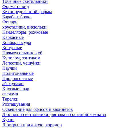
Точечные светильники
Форма та вид
Без определенной формы
Барабан, бочка
Фонарь
хрусталики, висюльки
Канделябры, рожковые
Каркасные
Колбы, сосуды
Конусные
Прямоугольник, куб
Куполом, зонтиком
Лепестки, чешуйки
Паучки
Полигональные
Продолговатые
абажурами
Круглые, шар
свечами
Тарелки
Розташування
Освещение для офисов и кабинетов
Люстры и светильники для зала и гостиной комнаты
Кухня
Люстры в прихожую, коридор