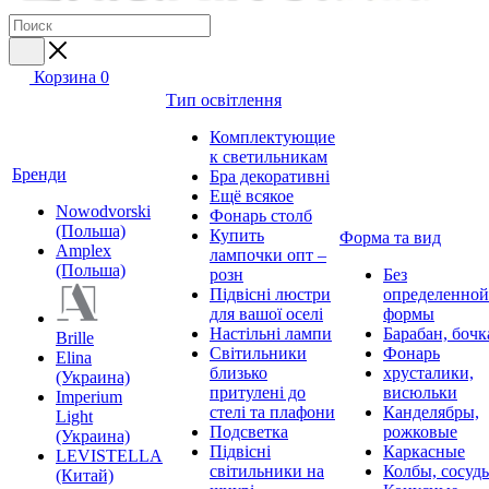
Корзина
0
Тип освітлення
Комплектующие
к светильникам
Бренди
Бра декоративні
Ещё всякое
Nowodvorski
Фонарь столб
(Польша)
Купить
Форма та вид
Amplex
лампочки опт –
(Польша)
розн
Без
Підвісні люстри
определенной
для вашої оселі
формы
Настільні лампи
Барабан, бочк
Brille
Світильники
Фонарь
Elina
близько
хрусталики,
(Украина)
притулені до
висюльки
Imperium
стелі та плафони
Канделябры,
Light
Подсветка
рожковые
(Украина)
Підвісні
Каркасные
LEVISTELLA
світильники на
Колбы, сосуд
(Китай)