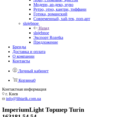
Модерн, ар-деко, нуво
Ретро, этно, кантри, тиффани
Готика, романский
Современный, хай-тек, поп-арт
slujebnoe
Назад
slujebnoe
Экспорт Rozetka
Предложение
Бренды
Доставка и оплата
О компании
Контакты
Личный кабинет
Корзина
0
Контактная информация
г. Киев
info@lihtarik.com.ua
ImperiumLight Торшер Turin
163181.54.54