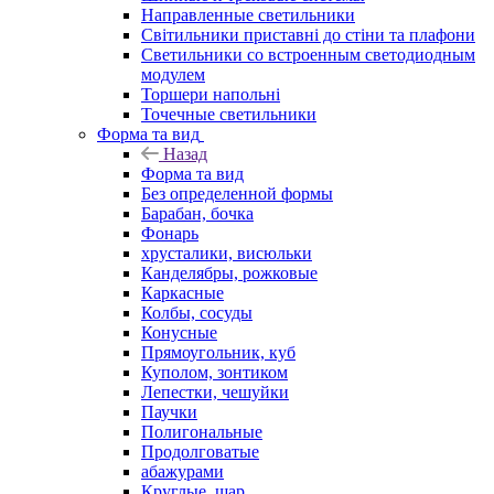
Направленные светильники
Світильники приставні до стіни та плафони
Светильники со встроенным светодиодным
модулем
Торшери напольні
Точечные светильники
Форма та вид
Назад
Форма та вид
Без определенной формы
Барабан, бочка
Фонарь
хрусталики, висюльки
Канделябры, рожковые
Каркасные
Колбы, сосуды
Конусные
Прямоугольник, куб
Куполом, зонтиком
Лепестки, чешуйки
Паучки
Полигональные
Продолговатые
абажурами
Круглые, шар