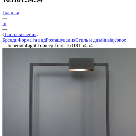
Главная
—
ru
—
Тип освітлення
Бренди
Форма та вид
Розташування
Стиль и дизайн
slujebnoe
—
ImperiumLight Торшер Turin 163181.54.54