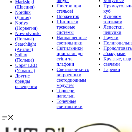
шнурі
Конусные
Markslojd
Люстри при
Прямоугольни
(Швеция)
стельові
куб
Nordlux
Прожектор
Куполом,
(Дания)
Шинные и
зонтиком
Norlys
трековые
Лепестки,
(Норвегия)
системы
чешуйки
Nowodvorski
Направленные
Паучки
(Польша)
светильники
Полигональн
Searchlight
Світильники
Продолговат
(Англия)
приставні до
абажурами
Sollux
стіни та
Круглые, шар
(Польша)
плафони
свечами
Upper LED
Светильники со
Тарелки
(Украина)
встроенным
Другие
светодиодным
бренды
модулем
освещения
Торшери
напольні
Точечные
светильники