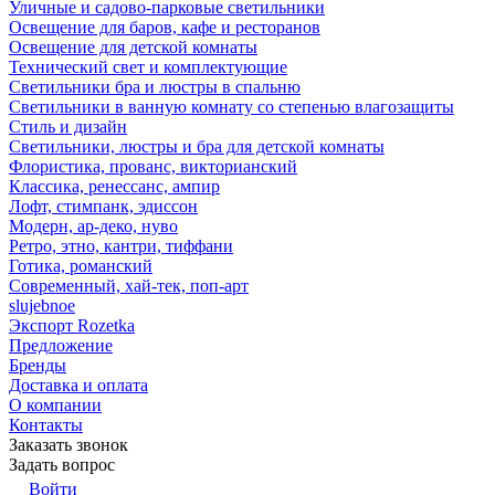
Уличные и садово-парковые светильники
Освещение для баров, кафе и ресторанов
Освещение для детской комнаты
Технический свет и комплектующие
Светильники бра и люстры в спальню
Светильники в ванную комнату со степенью влагозащиты
Стиль и дизайн
Светильники, люстры и бра для детской комнаты
Флористика, прованс, викторианский
Классика, ренессанс, ампир
Лофт, стимпанк, эдиссон
Модерн, ар-деко, нуво
Ретро, этно, кантри, тиффани
Готика, романский
Современный, хай-тек, поп-арт
slujebnoe
Экспорт Rozetka
Предложение
Бренды
Доставка и оплата
О компании
Контакты
Заказать звонок
Задать вопрос
Войти