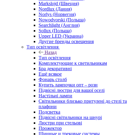
Markslojd (Швеция)
Nordlux (Дания)
Norlys (Норвегия)
Nowodvorski (Польша)
Searchlight (Англия)
Sollux (Польша)
Upper LED (Украина)
Другие бренды освещения
Тип освітлення
Назад
Тип освітлення
Комплектующие к светильникам
Бра декоративні
Ещё всякое
Фонарь столб
Купить лампочки опт – розн
Підвісні люстри для вашої оселі
Настільні лампи
Світильники близько притулені до стелі та
плафони
Подсветка
Підвісні світильники на шнурі
Люстри при стельові
Прожектор
Шинные и трековые системы