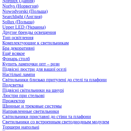
Nordlux (Дания)
Norlys (Норвегия)
Nowodvorski (Польша)
Searchlight (Англия)
Sollux (Польша)
Upper LED (Украина)
Другие бренды освещения
Тип освітлення
Комплектующие к светильникам
Бра декоративні
Ещё всякое
Фонарь столб
Купить лампочки опт – розн
Підвісні люстри для вашої оселі
Настільні лампи
Світильники близько притулені до стелі та плафони
Подсветка
Підвісні світильники на шнурі
Люстри при стельові
Прожектор
Шинные и трековые системы
Направленные светильники
Світильники приставні до стіни та плафони
Светильники со встроенным светодиодным модулем
Торшери напольні