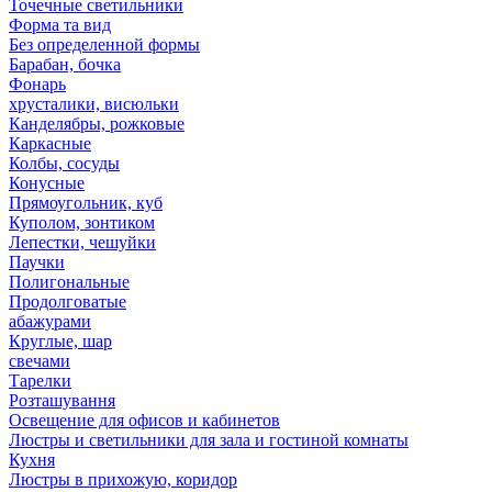
Точечные светильники
Форма та вид
Без определенной формы
Барабан, бочка
Фонарь
хрусталики, висюльки
Канделябры, рожковые
Каркасные
Колбы, сосуды
Конусные
Прямоугольник, куб
Куполом, зонтиком
Лепестки, чешуйки
Паучки
Полигональные
Продолговатые
абажурами
Круглые, шар
свечами
Тарелки
Розташування
Освещение для офисов и кабинетов
Люстры и светильники для зала и гостиной комнаты
Кухня
Люстры в прихожую, коридор