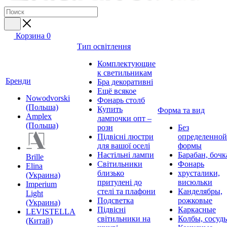
Корзина
0
Тип освітлення
Комплектующие
к светильникам
Бренди
Бра декоративні
Ещё всякое
Nowodvorski
Фонарь столб
(Польша)
Купить
Форма та вид
Amplex
лампочки опт –
(Польша)
розн
Без
Підвісні люстри
определенной
для вашої оселі
формы
Настільні лампи
Барабан, бочк
Brille
Світильники
Фонарь
Elina
близько
хрусталики,
(Украина)
притулені до
висюльки
Imperium
стелі та плафони
Канделябры,
Light
Подсветка
рожковые
(Украина)
Підвісні
Каркасные
LEVISTELLA
світильники на
Колбы, сосуд
(Китай)