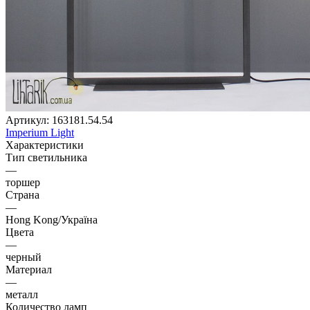
Артикул:
163181.54.54
Imperium Light
Характеристики
Тип светильника
—
торшер
Страна
—
Hong Kong/Україна
Цвета
—
черный
Материал
—
металл
Количество ламп