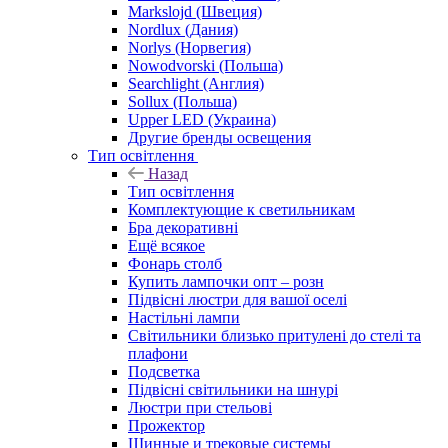
Markslojd (Швеция)
Nordlux (Дания)
Norlys (Норвегия)
Nowodvorski (Польша)
Searchlight (Англия)
Sollux (Польша)
Upper LED (Украина)
Другие бренды освещения
Тип освітлення
Назад
Тип освітлення
Комплектующие к светильникам
Бра декоративні
Ещё всякое
Фонарь столб
Купить лампочки опт – розн
Підвісні люстри для вашої оселі
Настільні лампи
Світильники близько притулені до стелі та
плафони
Подсветка
Підвісні світильники на шнурі
Люстри при стельові
Прожектор
Шинные и трековые системы