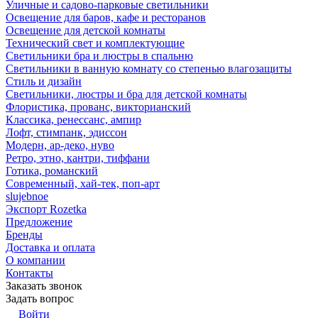
Уличные и садово-парковые светильники
Освещение для баров, кафе и ресторанов
Освещение для детской комнаты
Технический свет и комплектующие
Светильники бра и люстры в спальню
Светильники в ванную комнату со степенью влагозащиты
Стиль и дизайн
Светильники, люстры и бра для детской комнаты
Флористика, прованс, викторианский
Классика, ренессанс, ампир
Лофт, стимпанк, эдиссон
Модерн, ар-деко, нуво
Ретро, этно, кантри, тиффани
Готика, романский
Современный, хай-тек, поп-арт
slujebnoe
Экспорт Rozetka
Предложение
Бренды
Доставка и оплата
О компании
Контакты
Заказать звонок
Задать вопрос
Войти