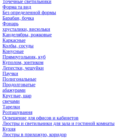
Точечные светильники
Форма та вид
Без определенной формы
Барабан, бочка
Фонарь
хрусталики, висюльки
Канделябры, рожковые
Каркасные
Колбы, сосуды
Конусные
Прямоугольник, куб
Куполом, зонтиком
Лепестки, чешуйки
Паучки
Полигональные
Продолговатые
абажурами
Круглые, шар
свечами
Тарелки
Розташування
Освещение для офисов и кабинетов
Люстры и светильники для зала и гостиной комнаты
Кухня
Люстры в прихожую, коридор