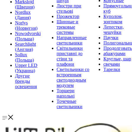
шнурі
Конусные
Markslojd
Люстри при
Прямоугольни
(Швеция)
стельові
куб
Nordlux
Прожектор
Куполом,
(Дания)
Шинные и
зонтиком
Norlys
трековые
Лепестки,
(Норвегия)
системы
чешуйки
Nowodvorski
Направленные
Паучки
(Польша)
светильники
Полигональн
Searchlight
Світильники
Продолговат
(Англия)
приставні до
абажурами
Sollux
стіни та
Круглые, шар
(Польша)
плафони
свечами
Upper LED
Светильники со
Тарелки
(Украина)
встроенным
Другие
светодиодным
бренды
модулем
освещения
Торшери
напольні
Точечные
светильники