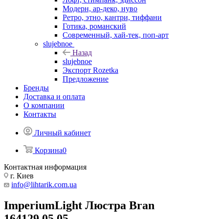
Модерн, ар-деко, нуво
Ретро, этно, кантри, тиффани
Готика, романский
Современный, хай-тек, поп-арт
slujebnoe
Назад
slujebnoe
Экспорт Rozetka
Предложение
Бренды
Доставка и оплата
О компании
Контакты
Личный кабинет
Корзина
0
Контактная информация
г. Киев
info@lihtarik.com.ua
ImperiumLight Люстра Bran
164129.05.05