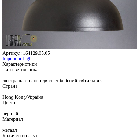
Артикул:
164129.05.05
Imperium Light
Характеристики
Тип светильника
—
люстра на стелю підвісна/підвісний світильник
Страна
—
Hong Kong/Україна
Цвета
—
черный
Материал
—
металл
Количество ламп