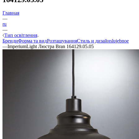
Главная
—
ru
—
Тип освітлення
Бренди
Форма та вид
Розташування
Стиль и дизайн
slujebnoe
—
ImperiumLight Люстра Bran 164129.05.05