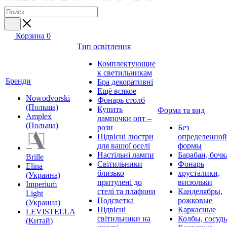
Корзина
0
Тип освітлення
Комплектующие
к светильникам
Бренди
Бра декоративні
Ещё всякое
Nowodvorski
Фонарь столб
(Польша)
Купить
Форма та вид
Amplex
лампочки опт –
(Польша)
розн
Без
Підвісні люстри
определенной
для вашої оселі
формы
Настільні лампи
Барабан, бочк
Brille
Світильники
Фонарь
Elina
близько
хрусталики,
(Украина)
притулені до
висюльки
Imperium
стелі та плафони
Канделябры,
Light
Подсветка
рожковые
(Украина)
Підвісні
Каркасные
LEVISTELLA
світильники на
Колбы, сосуд
(Китай)