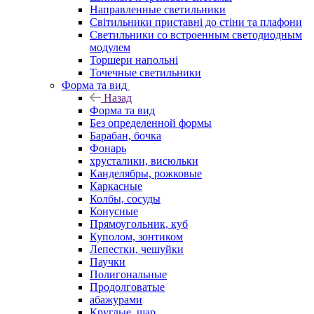
Направленные светильники
Світильники приставні до стіни та плафони
Светильники со встроенным светодиодным
модулем
Торшери напольні
Точечные светильники
Форма та вид
Назад
Форма та вид
Без определенной формы
Барабан, бочка
Фонарь
хрусталики, висюльки
Канделябры, рожковые
Каркасные
Колбы, сосуды
Конусные
Прямоугольник, куб
Куполом, зонтиком
Лепестки, чешуйки
Паучки
Полигональные
Продолговатые
абажурами
Круглые, шар