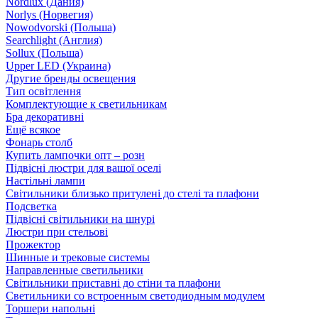
Nordlux (Дания)
Norlys (Норвегия)
Nowodvorski (Польша)
Searchlight (Англия)
Sollux (Польша)
Upper LED (Украина)
Другие бренды освещения
Тип освітлення
Комплектующие к светильникам
Бра декоративні
Ещё всякое
Фонарь столб
Купить лампочки опт – розн
Підвісні люстри для вашої оселі
Настільні лампи
Світильники близько притулені до стелі та плафони
Подсветка
Підвісні світильники на шнурі
Люстри при стельові
Прожектор
Шинные и трековые системы
Направленные светильники
Світильники приставні до стіни та плафони
Светильники со встроенным светодиодным модулем
Торшери напольні