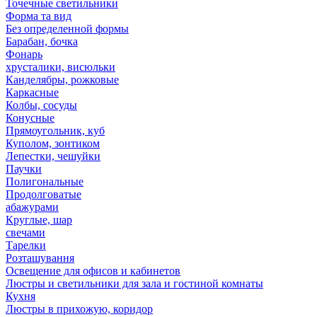
Точечные светильники
Форма та вид
Без определенной формы
Барабан, бочка
Фонарь
хрусталики, висюльки
Канделябры, рожковые
Каркасные
Колбы, сосуды
Конусные
Прямоугольник, куб
Куполом, зонтиком
Лепестки, чешуйки
Паучки
Полигональные
Продолговатые
абажурами
Круглые, шар
свечами
Тарелки
Розташування
Освещение для офисов и кабинетов
Люстры и светильники для зала и гостиной комнаты
Кухня
Люстры в прихожую, коридор