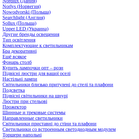
Nordlux (Дания)
Norlys (Норвегия)
Nowodvorski (Польша)
Searchlight (Англия)
Sollux (Польша)
Upper LED (Украина)
Другие бренды освещения
Тип освітлення
Комплектующие к светильникам
Бра декоративні
Ещё всякое
Фонарь столб
Купить лампочки опт – розн
Підвісні люстри для вашої оселі
Настільні лампи
Світильники близько притулені до стелі та плафони
Подсветка
Підвісні світильники на шнурі
Люстри при стельові
Прожектор
Шинные и трековые системы
Направленные светильники
Світильники приставні до стіни та плафони
Светильники со встроенным светодиодным модулем
Торшери напольні