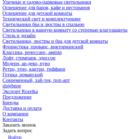
Уличные и садово-парковые светильники
Освещение для баров, кафе и ресторанов
Освещение для детской комнаты
Технический свет и комплектующие
Светильники бра и люстры в спальню
Светильники в ванную комнату со степенью влагозащиты
Стиль и дизайн
Светильники, люстры и бра для детской комнаты
Флористика, прованс, викторианский
Классика, ренессанс, ампир
Лофт, стимпанк, эдиссон
Модерн, ар-деко, нуво
Ретро, этно, кантри, тиффани
Готика, романский
Современный, хай-тек, поп-арт
slujebnoe
Экспорт Rozetka
Предложение
Бренды
Доставка и оплата
О компании
Контакты
Заказать звонок
Задать вопрос
Войти