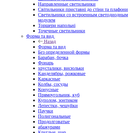
Направленные светильники
Світильники приставні до стіни та плафони
Светильники со встроенным светодиодным
модулем
Торшери напольні
Точечные светильники
Форма та вид
Назад
Форма та вид
Без определенной формы
Барабан, бочка
Фонарь
хрусталики, висюльки
Канделябры, рожковые
Каркасные
Колбы, сосуды
Конусные
Прямоугольник, куб
Куполом, зонтиком
Лепестки, чешуйки
Паучки
Полигональные
Продолговатые
абажурами
Круглые, шар