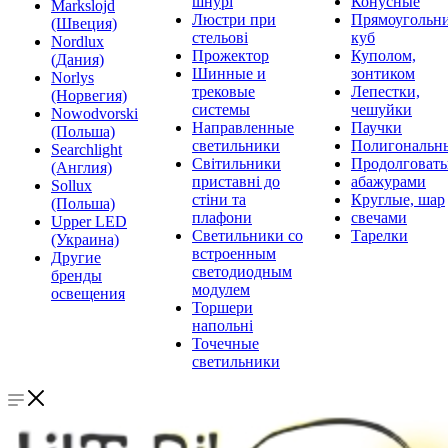
шнурі
Конусные
Markslojd
Люстри при
Прямоугольни
(Швеция)
стельові
куб
Nordlux
Прожектор
Куполом,
(Дания)
Шинные и
зонтиком
Norlys
трековые
Лепестки,
(Норвегия)
системы
чешуйки
Nowodvorski
Направленные
Паучки
(Польша)
светильники
Полигональн
Searchlight
Світильники
Продолговат
(Англия)
приставні до
абажурами
Sollux
стіни та
Круглые, шар
(Польша)
плафони
свечами
Upper LED
Светильники со
Тарелки
(Украина)
встроенным
Другие
светодиодным
бренды
модулем
освещения
Торшери
напольні
Точечные
светильники