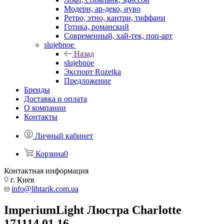
Модерн, ар-деко, нуво
Ретро, этно, кантри, тиффани
Готика, романский
Современный, хай-тек, поп-арт
slujebnoe
Назад
slujebnoe
Экспорт Rozetka
Предложение
Бренды
Доставка и оплата
О компании
Контакты
Личный кабинет
Корзина
0
Контактная информация
г. Киев
info@lihtarik.com.ua
ImperiumLight Люстра Charlotte
171114.01.16