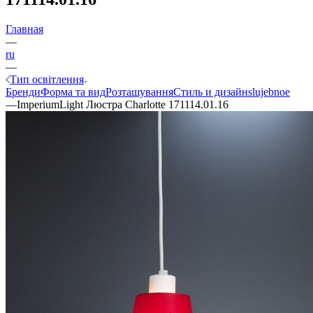
Главная
—
ru
—
Тип освітлення
Бренди
Форма та вид
Розташування
Стиль и дизайн
slujebnoe
—
ImperiumLight Люстра Charlotte 171114.01.16