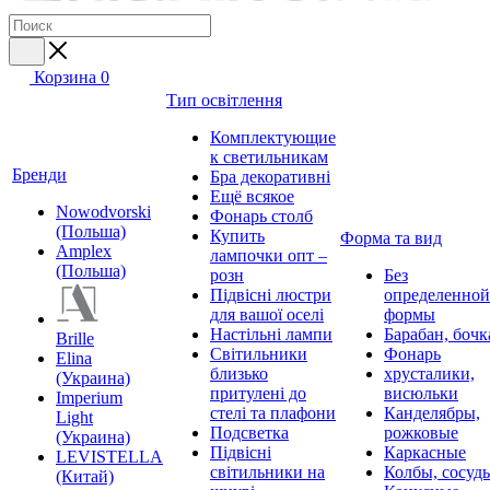
Корзина
0
Тип освітлення
Комплектующие
к светильникам
Бренди
Бра декоративні
Ещё всякое
Nowodvorski
Фонарь столб
(Польша)
Купить
Форма та вид
Amplex
лампочки опт –
(Польша)
розн
Без
Підвісні люстри
определенной
для вашої оселі
формы
Настільні лампи
Барабан, бочк
Brille
Світильники
Фонарь
Elina
близько
хрусталики,
(Украина)
притулені до
висюльки
Imperium
стелі та плафони
Канделябры,
Light
Подсветка
рожковые
(Украина)
Підвісні
Каркасные
LEVISTELLA
світильники на
Колбы, сосуд
(Китай)