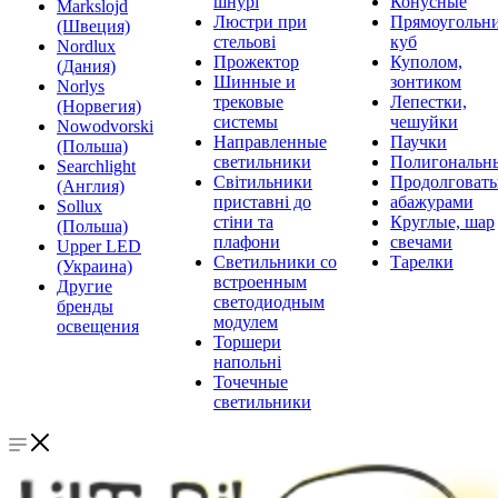
шнурі
Конусные
Markslojd
Люстри при
Прямоугольни
(Швеция)
стельові
куб
Nordlux
Прожектор
Куполом,
(Дания)
Шинные и
зонтиком
Norlys
трековые
Лепестки,
(Норвегия)
системы
чешуйки
Nowodvorski
Направленные
Паучки
(Польша)
светильники
Полигональн
Searchlight
Світильники
Продолговат
(Англия)
приставні до
абажурами
Sollux
стіни та
Круглые, шар
(Польша)
плафони
свечами
Upper LED
Светильники со
Тарелки
(Украина)
встроенным
Другие
светодиодным
бренды
модулем
освещения
Торшери
напольні
Точечные
светильники