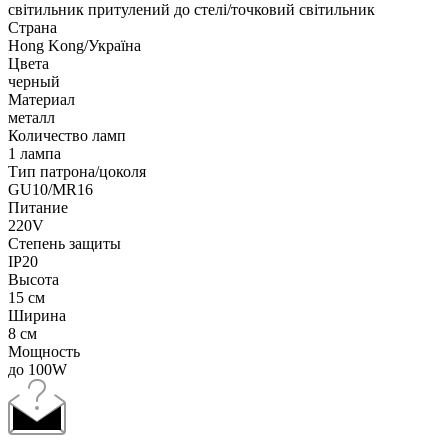
світильник притулений до стелі/точковий світильник
Страна
Hong Kong/Україна
Цвета
черный
Материал
металл
Количество ламп
1 лампа
Тип патрона/цоколя
GU10/MR16
Питание
220V
Степень защиты
IP20
Высота
15 см
Ширина
8 см
Мощность
до 100W