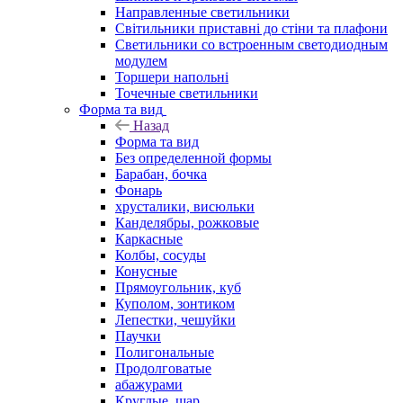
Направленные светильники
Світильники приставні до стіни та плафони
Светильники со встроенным светодиодным
модулем
Торшери напольні
Точечные светильники
Форма та вид
Назад
Форма та вид
Без определенной формы
Барабан, бочка
Фонарь
хрусталики, висюльки
Канделябры, рожковые
Каркасные
Колбы, сосуды
Конусные
Прямоугольник, куб
Куполом, зонтиком
Лепестки, чешуйки
Паучки
Полигональные
Продолговатые
абажурами
Круглые, шар