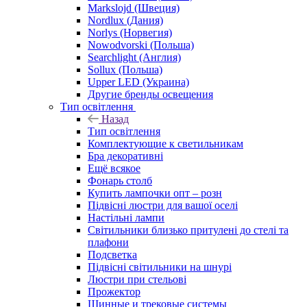
Markslojd (Швеция)
Nordlux (Дания)
Norlys (Норвегия)
Nowodvorski (Польша)
Searchlight (Англия)
Sollux (Польша)
Upper LED (Украина)
Другие бренды освещения
Тип освітлення
Назад
Тип освітлення
Комплектующие к светильникам
Бра декоративні
Ещё всякое
Фонарь столб
Купить лампочки опт – розн
Підвісні люстри для вашої оселі
Настільні лампи
Світильники близько притулені до стелі та
плафони
Подсветка
Підвісні світильники на шнурі
Люстри при стельові
Прожектор
Шинные и трековые системы