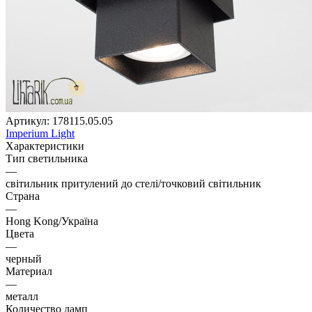
Артикул:
178115.05.05
Imperium Light
Характеристики
Тип светильника
—
світильник притулений до стелі/точковий світильник
Страна
—
Hong Kong/Україна
Цвета
—
черный
Материал
—
металл
Количество ламп