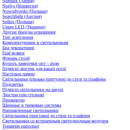
Nordlux (Дания)
Norlys (Норвегия)
Nowodvorski (Польша)
Searchlight (Англия)
Sollux (Польша)
Upper LED (Украина)
Другие бренды освещения
Тип освітлення
Комплектующие к светильникам
Бра декоративні
Ещё всякое
Фонарь столб
Купить лампочки опт – розн
Підвісні люстри для вашої оселі
Настільні лампи
Світильники близько притулені до стелі та плафони
Подсветка
Підвісні світильники на шнурі
Люстри при стельові
Прожектор
Шинные и трековые системы
Направленные светильники
Світильники приставні до стіни та плафони
Светильники со встроенным светодиодным модулем
Торшери напольні