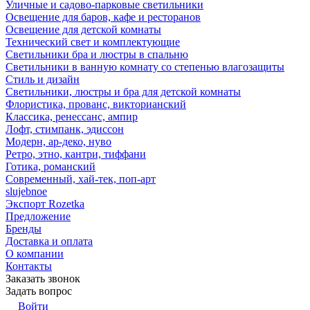
Уличные и садово-парковые светильники
Освещение для баров, кафе и ресторанов
Освещение для детской комнаты
Технический свет и комплектующие
Светильники бра и люстры в спальню
Светильники в ванную комнату со степенью влагозащиты
Стиль и дизайн
Светильники, люстры и бра для детской комнаты
Флористика, прованс, викторианский
Классика, ренессанс, ампир
Лофт, стимпанк, эдиссон
Модерн, ар-деко, нуво
Ретро, этно, кантри, тиффани
Готика, романский
Современный, хай-тек, поп-арт
slujebnoe
Экспорт Rozetka
Предложение
Бренды
Доставка и оплата
О компании
Контакты
Заказать звонок
Задать вопрос
Войти