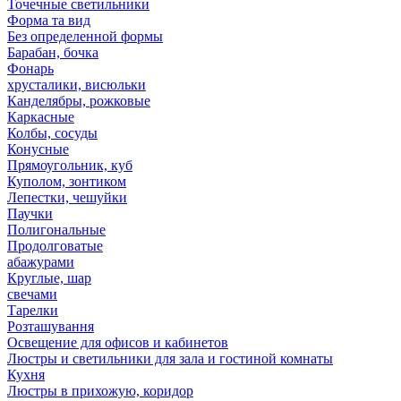
Точечные светильники
Форма та вид
Без определенной формы
Барабан, бочка
Фонарь
хрусталики, висюльки
Канделябры, рожковые
Каркасные
Колбы, сосуды
Конусные
Прямоугольник, куб
Куполом, зонтиком
Лепестки, чешуйки
Паучки
Полигональные
Продолговатые
абажурами
Круглые, шар
свечами
Тарелки
Розташування
Освещение для офисов и кабинетов
Люстры и светильники для зала и гостиной комнаты
Кухня
Люстры в прихожую, коридор