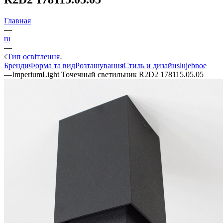
Главная
—
ru
—
Тип освітлення
Бренди
Форма та вид
Розташування
Стиль и дизайн
slujebnoe
—
ImperiumLight Точечный светильник R2D2 178115.05.05