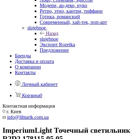
Модерн, ар-деко, нуво
Ретро, этно, кантри, тиффани
Готика, романский
Современный, хай-тек, поп-арт
slujebnoe
Назад
slujebnoe
Экспорт Rozetka
Предложение
Бренды
Доставка и оплата
О компании
Контакты
Личный кабинет
Корзина
0
Контактная информация
г. Киев
info@lihtarik.com.ua
ImperiumLight Точечный светильник
R2D2 178115.05.05