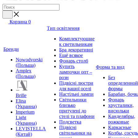
Корзина
0
Тип освітлення
Комплектующие
к светильникам
Бренди
Бра декоративні
Ещё всякое
Nowodvorski
Фонарь столб
(Польша)
Купить
Форма та вид
Amplex
лампочки опт –
(Польша)
розн
Без
Підвісні люстри
определенной
для вашої оселі
формы
Настільні лампи
Барабан, бочк
Brille
Світильники
Фонарь
Elina
близько
хрусталики,
(Украина)
притулені до
висюльки
Imperium
стелі та плафони
Канделябры,
Light
Подсветка
рожковые
(Украина)
Підвісні
Каркасные
LEVISTELLA
світильники на
Колбы, сосуд
(Китай)