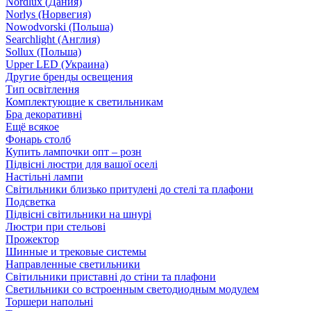
Nordlux (Дания)
Norlys (Норвегия)
Nowodvorski (Польша)
Searchlight (Англия)
Sollux (Польша)
Upper LED (Украина)
Другие бренды освещения
Тип освітлення
Комплектующие к светильникам
Бра декоративні
Ещё всякое
Фонарь столб
Купить лампочки опт – розн
Підвісні люстри для вашої оселі
Настільні лампи
Світильники близько притулені до стелі та плафони
Подсветка
Підвісні світильники на шнурі
Люстри при стельові
Прожектор
Шинные и трековые системы
Направленные светильники
Світильники приставні до стіни та плафони
Светильники со встроенным светодиодным модулем
Торшери напольні