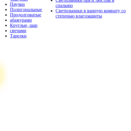
Светильники бра и люстры в
Паучки
спальню
Полигональные
Светильники в ванную комнату со
Продолговатые
степенью влагозащиты
абажурами
Круглые, шар
свечами
Тарелки