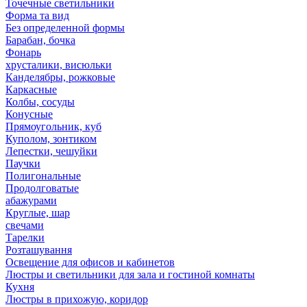
Точечные светильники
Форма та вид
Без определенной формы
Барабан, бочка
Фонарь
хрусталики, висюльки
Канделябры, рожковые
Каркасные
Колбы, сосуды
Конусные
Прямоугольник, куб
Куполом, зонтиком
Лепестки, чешуйки
Паучки
Полигональные
Продолговатые
абажурами
Круглые, шар
свечами
Тарелки
Розташування
Освещение для офисов и кабинетов
Люстры и светильники для зала и гостиной комнаты
Кухня
Люстры в прихожую, коридор