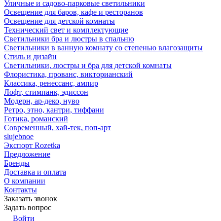
Уличные и садово-парковые светильники
Освещение для баров, кафе и ресторанов
Освещение для детской комнаты
Технический свет и комплектующие
Светильники бра и люстры в спальню
Светильники в ванную комнату со степенью влагозащиты
Стиль и дизайн
Светильники, люстры и бра для детской комнаты
Флористика, прованс, викторианский
Классика, ренессанс, ампир
Лофт, стимпанк, эдиссон
Модерн, ар-деко, нуво
Ретро, этно, кантри, тиффани
Готика, романский
Современный, хай-тек, поп-арт
slujebnoe
Экспорт Rozetka
Предложение
Бренды
Доставка и оплата
О компании
Контакты
Заказать звонок
Задать вопрос
Войти