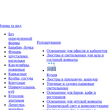
Форма та вид
Без
определенной
Розташування
формы
Барабан, бочка
Освещение для офисов и кабинетов
Фонарь
Люстры и светильники для зала и
хрусталики,
гостиной комнаты
висюльки
Канделябры,
рожковые
Каркасные
Кухня
Колбы, сосуды
Люстры в прихожую, коридор
Конусные
Уличные и садово-парковые
Прямоугольник,
светильники
куб
Освещение для баров, кафе и
Куполом,
ресторанов
зонтиком
Освещение для детской комнаты
Лепестки,
Технический свет и комплектующие
чешуйки