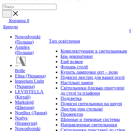
Корзина
0
Бренди
Nowodvorski
Тип освітлення
(Польша)
Amplex
Комплектующие к светильникам
(Польша)
Бра декоративні
Ещё всякое
Фонарь столб
Brille
Купить лампочки опт – розн
Elina (Украина)
Підвісні люстри для вашої оселі
Imperium Light
Настільні лампи
(Украина)
Світильники близько притулені
LEVISTELLA
до стелі та плафони
(Китай)
Подсветка
Markslojd
Підвісні світильники на шнурі
(Швеция)
Люстри при стельові
Nordlux (Дания)
Прожектор
Norlys
Шинные и трековые системы
(Норвегия)
Направленные светильники
Nowodvorski
Світильники приставні до стіни