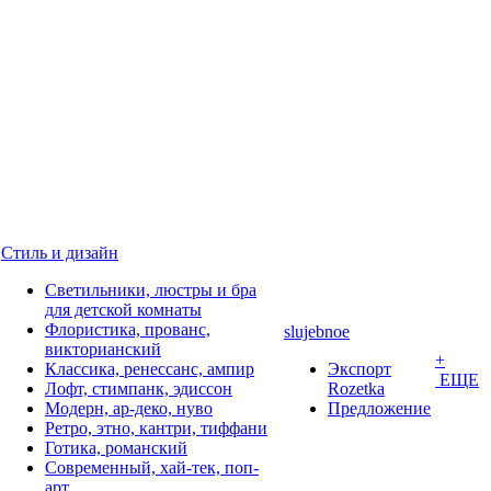
Стиль и дизайн
Светильники, люстры и бра
для детской комнаты
Флористика, прованс,
slujebnoe
викторианский
+
Классика, ренессанс, ампир
Экспорт
ЕЩЕ
Лофт, стимпанк, эдиссон
Rozetka
Модерн, ар-деко, нуво
Предложение
Ретро, этно, кантри, тиффани
Готика, романский
Современный, хай-тек, поп-
арт