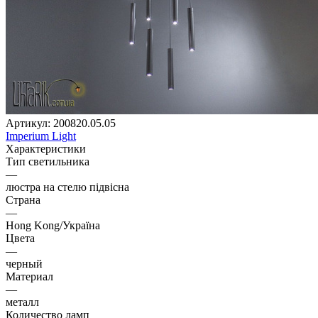
Артикул:
200820.05.05
Imperium Light
Характеристики
Тип светильника
—
люстра на стелю підвісна
Страна
—
Hong Kong/Україна
Цвета
—
черный
Материал
—
металл
Количество ламп