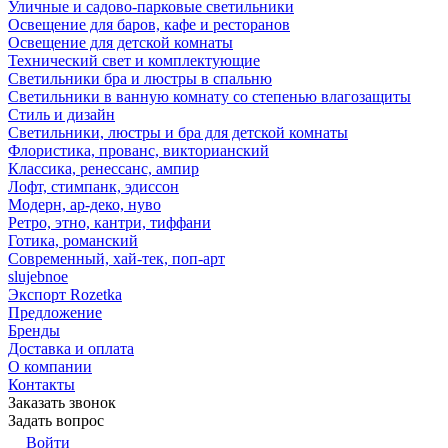
Уличные и садово-парковые светильники
Освещение для баров, кафе и ресторанов
Освещение для детской комнаты
Технический свет и комплектующие
Светильники бра и люстры в спальню
Светильники в ванную комнату со степенью влагозащиты
Стиль и дизайн
Светильники, люстры и бра для детской комнаты
Флористика, прованс, викторианский
Классика, ренессанс, ампир
Лофт, стимпанк, эдиссон
Модерн, ар-деко, нуво
Ретро, этно, кантри, тиффани
Готика, романский
Современный, хай-тек, поп-арт
slujebnoe
Экспорт Rozetka
Предложение
Бренды
Доставка и оплата
О компании
Контакты
Заказать звонок
Задать вопрос
Войти