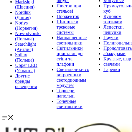
шнурі
Конусные
Markslojd
Люстри при
Прямоугольни
(Швеция)
стельові
куб
Nordlux
Прожектор
Куполом,
(Дания)
Шинные и
зонтиком
Norlys
трековые
Лепестки,
(Норвегия)
системы
чешуйки
Nowodvorski
Направленные
Паучки
(Польша)
светильники
Полигональн
Searchlight
Світильники
Продолговат
(Англия)
приставні до
абажурами
Sollux
стіни та
Круглые, шар
(Польша)
плафони
свечами
Upper LED
Светильники со
Тарелки
(Украина)
встроенным
Другие
светодиодным
бренды
модулем
освещения
Торшери
напольні
Точечные
светильники