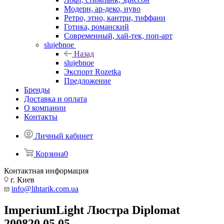
Модерн, ар-деко, нуво
Ретро, этно, кантри, тиффани
Готика, романский
Современный, хай-тек, поп-арт
slujebnoe
Назад
slujebnoe
Экспорт Rozetka
Предложение
Бренды
Доставка и оплата
О компании
Контакты
Личный кабинет
Корзина
0
Контактная информация
г. Киев
info@lihtarik.com.ua
ImperiumLight Люстра Diplomat
200820.05.05