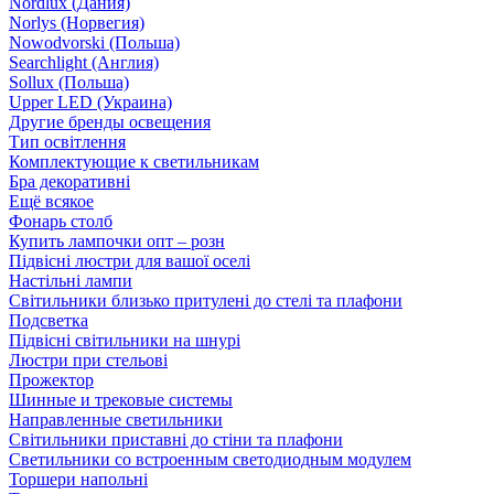
Nordlux (Дания)
Norlys (Норвегия)
Nowodvorski (Польша)
Searchlight (Англия)
Sollux (Польша)
Upper LED (Украина)
Другие бренды освещения
Тип освітлення
Комплектующие к светильникам
Бра декоративні
Ещё всякое
Фонарь столб
Купить лампочки опт – розн
Підвісні люстри для вашої оселі
Настільні лампи
Світильники близько притулені до стелі та плафони
Подсветка
Підвісні світильники на шнурі
Люстри при стельові
Прожектор
Шинные и трековые системы
Направленные светильники
Світильники приставні до стіни та плафони
Светильники со встроенным светодиодным модулем
Торшери напольні