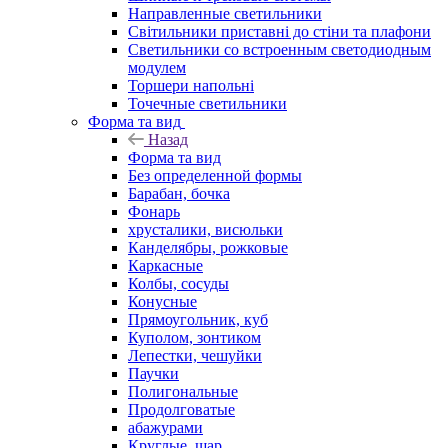
Направленные светильники
Світильники приставні до стіни та плафони
Светильники со встроенным светодиодным
модулем
Торшери напольні
Точечные светильники
Форма та вид
Назад
Форма та вид
Без определенной формы
Барабан, бочка
Фонарь
хрусталики, висюльки
Канделябры, рожковые
Каркасные
Колбы, сосуды
Конусные
Прямоугольник, куб
Куполом, зонтиком
Лепестки, чешуйки
Паучки
Полигональные
Продолговатые
абажурами
Круглые, шар