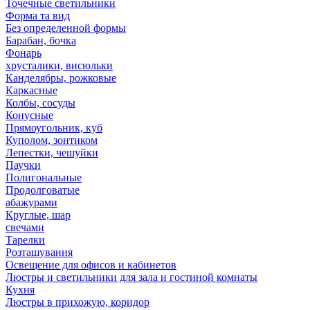
Точечные светильники
Форма та вид
Без определенной формы
Барабан, бочка
Фонарь
хрусталики, висюльки
Канделябры, рожковые
Каркасные
Колбы, сосуды
Конусные
Прямоугольник, куб
Куполом, зонтиком
Лепестки, чешуйки
Паучки
Полигональные
Продолговатые
абажурами
Круглые, шар
свечами
Тарелки
Розташування
Освещение для офисов и кабинетов
Люстры и светильники для зала и гостиной комнаты
Кухня
Люстры в прихожую, коридор