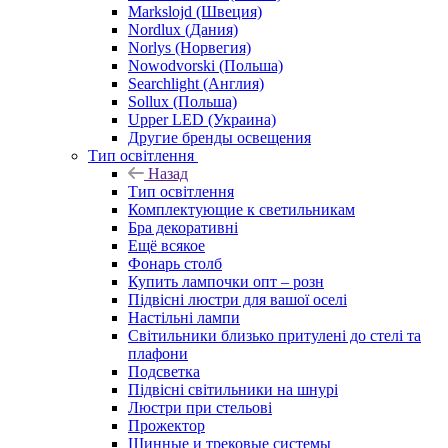
Markslojd (Швеция)
Nordlux (Дания)
Norlys (Норвегия)
Nowodvorski (Польша)
Searchlight (Англия)
Sollux (Польша)
Upper LED (Украина)
Другие бренды освещения
Тип освітлення
Назад
Тип освітлення
Комплектующие к светильникам
Бра декоративні
Ещё всякое
Фонарь столб
Купить лампочки опт – розн
Підвісні люстри для вашої оселі
Настільні лампи
Світильники близько притулені до стелі та
плафони
Подсветка
Підвісні світильники на шнурі
Люстри при стельові
Прожектор
Шинные и трековые системы