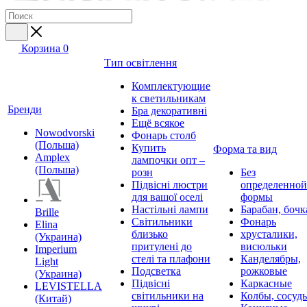
Корзина
0
Тип освітлення
Комплектующие
к светильникам
Бренди
Бра декоративні
Ещё всякое
Nowodvorski
Фонарь столб
(Польша)
Купить
Форма та вид
Amplex
лампочки опт –
(Польша)
розн
Без
Підвісні люстри
определенной
для вашої оселі
формы
Настільні лампи
Барабан, бочк
Brille
Світильники
Фонарь
Elina
близько
хрусталики,
(Украина)
притулені до
висюльки
Imperium
стелі та плафони
Канделябры,
Light
Подсветка
рожковые
(Украина)
Підвісні
Каркасные
LEVISTELLA
світильники на
Колбы, сосуд
(Китай)