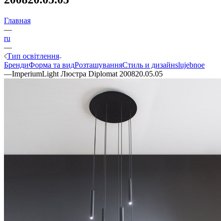
Главная
—
ru
—
Тип освітлення
Бренди
Форма та вид
Розташування
Стиль и дизайн
slujebnoe
—
ImperiumLight Люстра Diplomat 200820.05.05