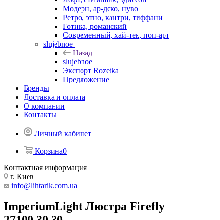
Модерн, ар-деко, нуво
Ретро, этно, кантри, тиффани
Готика, романский
Современный, хай-тек, поп-арт
slujebnoe
Назад
slujebnoe
Экспорт Rozetka
Предложение
Бренды
Доставка и оплата
О компании
Контакты
Личный кабинет
Корзина
0
Контактная информация
г. Киев
info@lihtarik.com.ua
ImperiumLight Люстра Firefly
27100.30.30