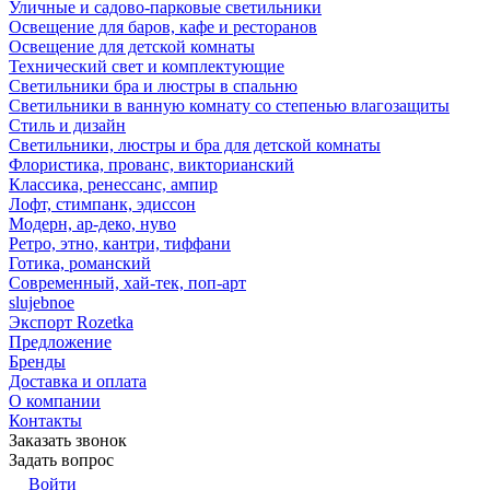
Уличные и садово-парковые светильники
Освещение для баров, кафе и ресторанов
Освещение для детской комнаты
Технический свет и комплектующие
Светильники бра и люстры в спальню
Светильники в ванную комнату со степенью влагозащиты
Стиль и дизайн
Светильники, люстры и бра для детской комнаты
Флористика, прованс, викторианский
Классика, ренессанс, ампир
Лофт, стимпанк, эдиссон
Модерн, ар-деко, нуво
Ретро, этно, кантри, тиффани
Готика, романский
Современный, хай-тек, поп-арт
slujebnoe
Экспорт Rozetka
Предложение
Бренды
Доставка и оплата
О компании
Контакты
Заказать звонок
Задать вопрос
Войти