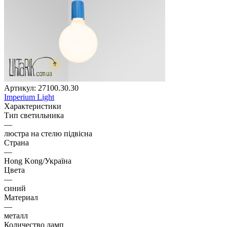
Артикул:
27100.30.30
Imperium Light
Характеристики
Тип светильника
—
люстра на стелю підвісна
Страна
—
Hong Kong/Україна
Цвета
—
синий
Материал
—
металл
Количество ламп