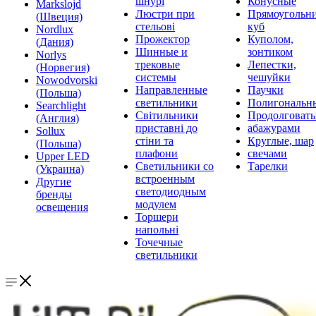
шнурі
Конусные
Markslojd
Люстри при
Прямоугольни
(Швеция)
стельові
куб
Nordlux
Прожектор
Куполом,
(Дания)
Шинные и
зонтиком
Norlys
трековые
Лепестки,
(Норвегия)
системы
чешуйки
Nowodvorski
Направленные
Паучки
(Польша)
светильники
Полигональн
Searchlight
Світильники
Продолговат
(Англия)
приставні до
абажурами
Sollux
стіни та
Круглые, шар
(Польша)
плафони
свечами
Upper LED
Светильники со
Тарелки
(Украина)
встроенным
Другие
светодиодным
бренды
модулем
освещения
Торшери
напольні
Точечные
светильники