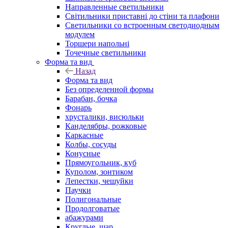
Направленные светильники
Світильники приставні до стіни та плафони
Светильники со встроенным светодиодным
модулем
Торшери напольні
Точечные светильники
Форма та вид
Назад
Форма та вид
Без определенной формы
Барабан, бочка
Фонарь
хрусталики, висюльки
Канделябры, рожковые
Каркасные
Колбы, сосуды
Конусные
Прямоугольник, куб
Куполом, зонтиком
Лепестки, чешуйки
Паучки
Полигональные
Продолговатые
абажурами
Круглые, шар