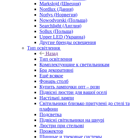
Markslojd (Швеция)
Nordlux (Дания)
Norlys (Норвегия)
Nowodvorski (Польша)
Searchlight (Англия)
Sollux (Польша)
Upper LED (Украина)
Другие бренды освещения
Тип освітлення
Назад
Тип освітлення
Комплектующие к светильникам
Бра декоративні
Ещё всякое
Фонарь столб
Купить лампочки опт – розн
Підвісні люстри для вашої оселі
Настільні лампи
Світильники близько притулені до стелі та
плафони
Подсветка
Підвісні світильники на шнурі
Люстри при стельові
Прожектор
Шинные и трековые системы