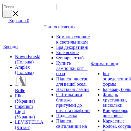
Корзина
0
Тип освітлення
Комплектующие
к светильникам
Бренди
Бра декоративні
Ещё всякое
Nowodvorski
Фонарь столб
(Польша)
Купить
Форма та вид
Amplex
лампочки опт –
(Польша)
розн
Без
Підвісні люстри
определенной
для вашої оселі
формы
Настільні лампи
Барабан, бочк
Brille
Світильники
Фонарь
Elina
близько
хрусталики,
(Украина)
притулені до
висюльки
Imperium
стелі та плафони
Канделябры,
Light
Подсветка
рожковые
(Украина)
Підвісні
Каркасные
LEVISTELLA
світильники на
Колбы, сосуд
(Китай)