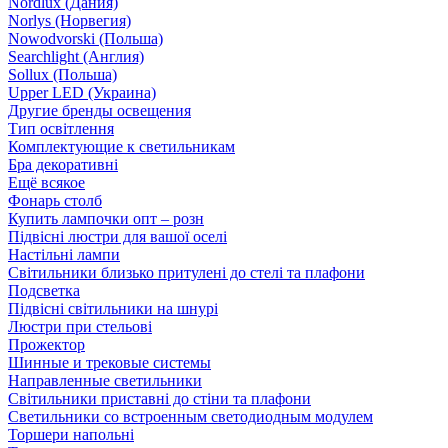
Nordlux (Дания)
Norlys (Норвегия)
Nowodvorski (Польша)
Searchlight (Англия)
Sollux (Польша)
Upper LED (Украина)
Другие бренды освещения
Тип освітлення
Комплектующие к светильникам
Бра декоративні
Ещё всякое
Фонарь столб
Купить лампочки опт – розн
Підвісні люстри для вашої оселі
Настільні лампи
Світильники близько притулені до стелі та плафони
Подсветка
Підвісні світильники на шнурі
Люстри при стельові
Прожектор
Шинные и трековые системы
Направленные светильники
Світильники приставні до стіни та плафони
Светильники со встроенным светодиодным модулем
Торшери напольні