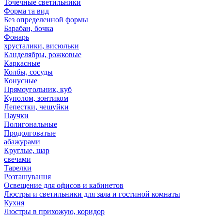
Точечные светильники
Форма та вид
Без определенной формы
Барабан, бочка
Фонарь
хрусталики, висюльки
Канделябры, рожковые
Каркасные
Колбы, сосуды
Конусные
Прямоугольник, куб
Куполом, зонтиком
Лепестки, чешуйки
Паучки
Полигональные
Продолговатые
абажурами
Круглые, шар
свечами
Тарелки
Розташування
Освещение для офисов и кабинетов
Люстры и светильники для зала и гостиной комнаты
Кухня
Люстры в прихожую, коридор