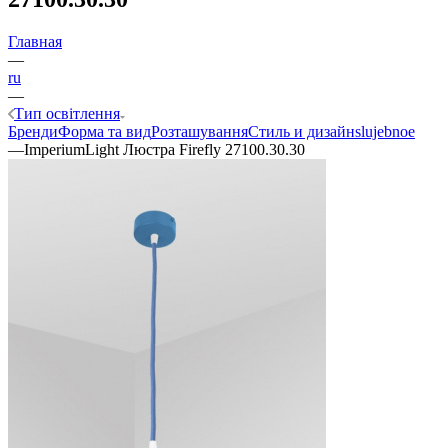
Главная
—
ru
—
Тип освітлення
Бренди
Форма та вид
Розташування
Стиль и дизайн
slujebnoe
—
ImperiumLight Люстра Firefly 27100.30.30