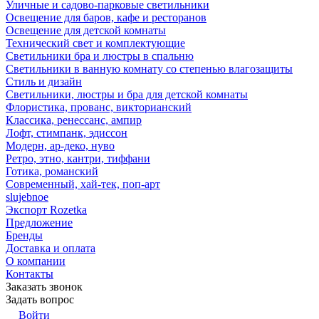
Уличные и садово-парковые светильники
Освещение для баров, кафе и ресторанов
Освещение для детской комнаты
Технический свет и комплектующие
Светильники бра и люстры в спальню
Светильники в ванную комнату со степенью влагозащиты
Стиль и дизайн
Светильники, люстры и бра для детской комнаты
Флористика, прованс, викторианский
Классика, ренессанс, ампир
Лофт, стимпанк, эдиссон
Модерн, ар-деко, нуво
Ретро, этно, кантри, тиффани
Готика, романский
Современный, хай-тек, поп-арт
slujebnoe
Экспорт Rozetka
Предложение
Бренды
Доставка и оплата
О компании
Контакты
Заказать звонок
Задать вопрос
Войти