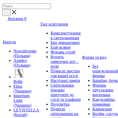
Корзина
0
Тип освітлення
Комплектующие
к светильникам
Бренди
Бра декоративні
Ещё всякое
Nowodvorski
Фонарь столб
(Польша)
Купить
Форма та вид
Amplex
лампочки опт –
(Польша)
розн
Без
Підвісні люстри
определенной
для вашої оселі
формы
Настільні лампи
Барабан, бочк
Brille
Світильники
Фонарь
Elina
близько
хрусталики,
(Украина)
притулені до
висюльки
Imperium
стелі та плафони
Канделябры,
Light
Подсветка
рожковые
(Украина)
Підвісні
Каркасные
LEVISTELLA
світильники на
Колбы, сосуд
(Китай)