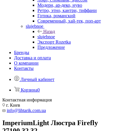
Модерн, ар-деко, нуво
Ретро, этно, кантри, тиффани
Готика, романский
Современный, хай-тек, поп-арт
slujebnoe
Назад
slujebnoe
Экспорт Rozetka
Предложение
Бренды
Доставка и оплата
О компании
Контакты
Личный кабинет
Корзина
0
Контактная информация
г. Киев
info@lihtarik.com.ua
ImperiumLight Люстра Firefly
27100.32.32