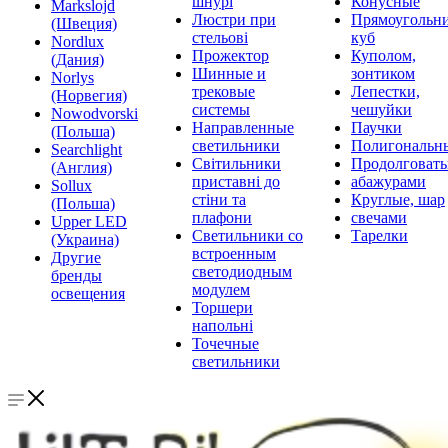
шнурі
Конусные
Markslojd
Люстри при
Прямоугольни
(Швеция)
стельові
куб
Nordlux
Прожектор
Куполом,
(Дания)
Шинные и
зонтиком
Norlys
трековые
Лепестки,
(Норвегия)
системы
чешуйки
Nowodvorski
Направленные
Паучки
(Польша)
светильники
Полигональн
Searchlight
Світильники
Продолговат
(Англия)
приставні до
абажурами
Sollux
стіни та
Круглые, шар
(Польша)
плафони
свечами
Upper LED
Светильники со
Тарелки
(Украина)
встроенным
Другие
светодиодным
бренды
модулем
освещения
Торшери
напольні
Точечные
светильники