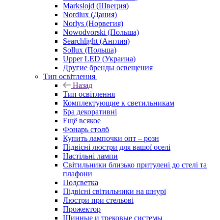
Markslojd (Швеция)
Nordlux (Дания)
Norlys (Норвегия)
Nowodvorski (Польша)
Searchlight (Англия)
Sollux (Польша)
Upper LED (Украина)
Другие бренды освещения
Тип освітлення
Назад
Тип освітлення
Комплектующие к светильникам
Бра декоративні
Ещё всякое
Фонарь столб
Купить лампочки опт – розн
Підвісні люстри для вашої оселі
Настільні лампи
Світильники близько притулені до стелі та
плафони
Подсветка
Підвісні світильники на шнурі
Люстри при стельові
Прожектор
Шинные и трековые системы