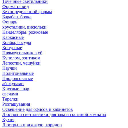
Точечные светильники
Форма та вид
Без определенной формы
Барабан, бочка
Фонарь
хрусталики, висюльки
Канделябры, рожковые
Каркасные
Колбы, сосуды
Конусные
Прямоугольник, куб
Куполом, зонтиком
Лепестки, чешуйки
Паучки
Полигональные
Продолговатые
абажурами
Круглые, шар
свечами
Тарелки
Розташування
Освещение для офисов и кабинетов
Люстры и светильники для зала и гостиной комнаты
Кухня
Люстры в прихожую, коридор