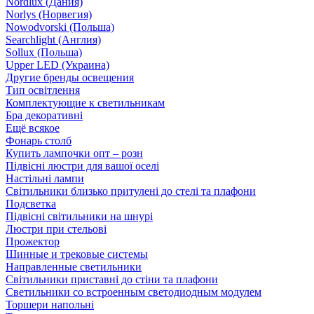
Nordlux (Дания)
Norlys (Норвегия)
Nowodvorski (Польша)
Searchlight (Англия)
Sollux (Польша)
Upper LED (Украина)
Другие бренды освещения
Тип освітлення
Комплектующие к светильникам
Бра декоративні
Ещё всякое
Фонарь столб
Купить лампочки опт – розн
Підвісні люстри для вашої оселі
Настільні лампи
Світильники близько притулені до стелі та плафони
Подсветка
Підвісні світильники на шнурі
Люстри при стельові
Прожектор
Шинные и трековые системы
Направленные светильники
Світильники приставні до стіни та плафони
Светильники со встроенным светодиодным модулем
Торшери напольні