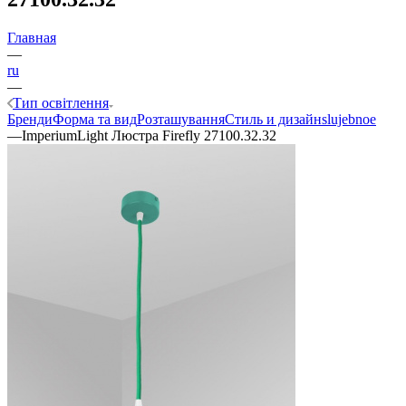
Главная
—
ru
—
Тип освітлення
Бренди
Форма та вид
Розташування
Стиль и дизайн
slujebnoe
—
ImperiumLight Люстра Firefly 27100.32.32