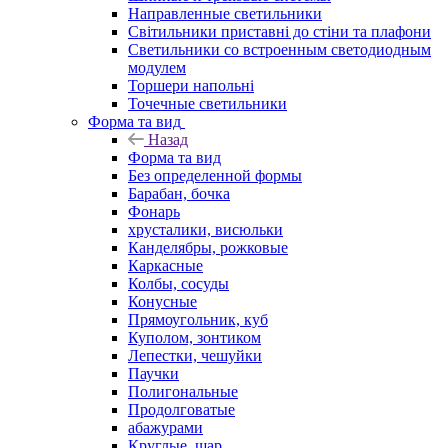
Направленные светильники
Світильники приставні до стіни та плафони
Светильники со встроенным светодиодным
модулем
Торшери напольні
Точечные светильники
Форма та вид
Назад
Форма та вид
Без определенной формы
Барабан, бочка
Фонарь
хрусталики, висюльки
Канделябры, рожковые
Каркасные
Колбы, сосуды
Конусные
Прямоугольник, куб
Куполом, зонтиком
Лепестки, чешуйки
Паучки
Полигональные
Продолговатые
абажурами
Круглые, шар