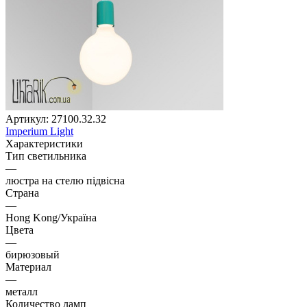
Артикул:
27100.32.32
Imperium Light
Характеристики
Тип светильника
—
люстра на стелю підвісна
Страна
—
Hong Kong/Україна
Цвета
—
бирюзовый
Материал
—
металл
Количество ламп