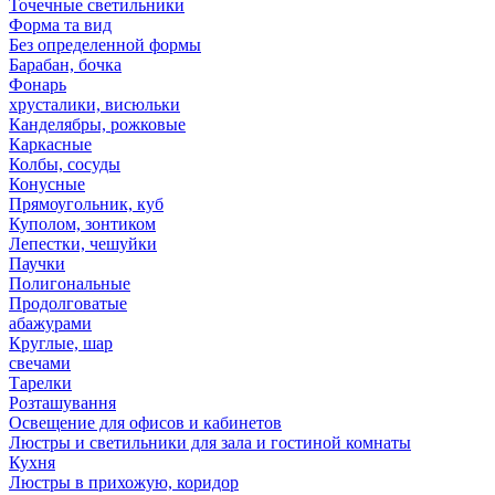
Точечные светильники
Форма та вид
Без определенной формы
Барабан, бочка
Фонарь
хрусталики, висюльки
Канделябры, рожковые
Каркасные
Колбы, сосуды
Конусные
Прямоугольник, куб
Куполом, зонтиком
Лепестки, чешуйки
Паучки
Полигональные
Продолговатые
абажурами
Круглые, шар
свечами
Тарелки
Розташування
Освещение для офисов и кабинетов
Люстры и светильники для зала и гостиной комнаты
Кухня
Люстры в прихожую, коридор