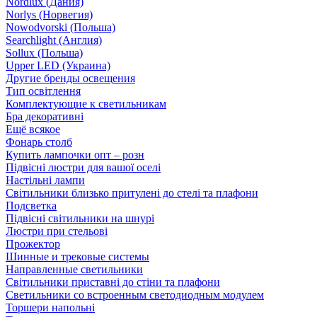
Nordlux (Дания)
Norlys (Норвегия)
Nowodvorski (Польша)
Searchlight (Англия)
Sollux (Польша)
Upper LED (Украина)
Другие бренды освещения
Тип освітлення
Комплектующие к светильникам
Бра декоративні
Ещё всякое
Фонарь столб
Купить лампочки опт – розн
Підвісні люстри для вашої оселі
Настільні лампи
Світильники близько притулені до стелі та плафони
Подсветка
Підвісні світильники на шнурі
Люстри при стельові
Прожектор
Шинные и трековые системы
Направленные светильники
Світильники приставні до стіни та плафони
Светильники со встроенным светодиодным модулем
Торшери напольні