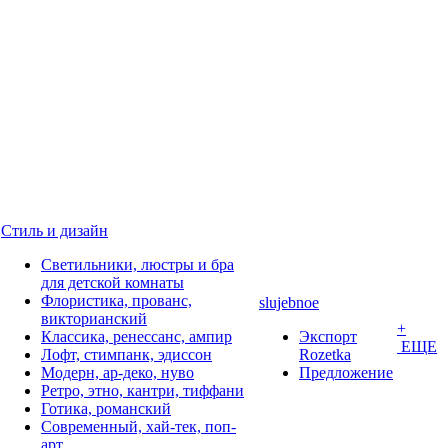
Стиль и дизайн
Светильники, люстры и бра
для детской комнаты
Флористика, прованс,
slujebnoe
викторианский
+
Классика, ренессанс, ампир
Экспорт
ЕЩЕ
Лофт, стимпанк, эдиссон
Rozetka
Модерн, ар-деко, нуво
Предложение
Ретро, этно, кантри, тиффани
Готика, романский
Современный, хай-тек, поп-
арт