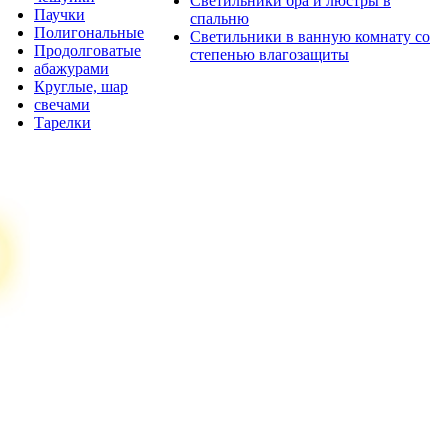
Светильники бра и люстры в
Паучки
спальню
Полигональные
Светильники в ванную комнату со
Продолговатые
степенью влагозащиты
абажурами
Круглые, шар
свечами
Тарелки