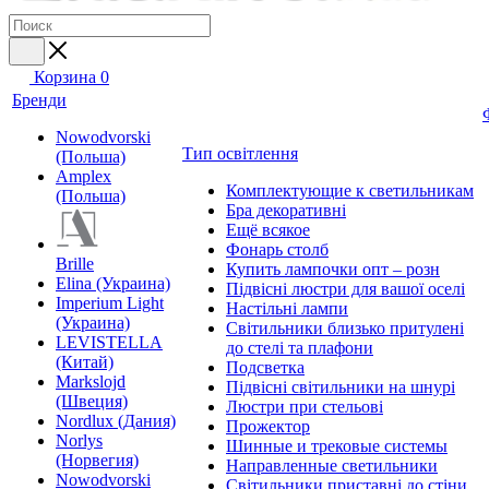
Корзина
0
Бренди
Nowodvorski
Тип освітлення
(Польша)
Amplex
Комплектующие к светильникам
(Польша)
Бра декоративні
Ещё всякое
Фонарь столб
Brille
Купить лампочки опт – розн
Elina (Украина)
Підвісні люстри для вашої оселі
Imperium Light
Настільні лампи
(Украина)
Світильники близько притулені
LEVISTELLA
до стелі та плафони
(Китай)
Подсветка
Markslojd
Підвісні світильники на шнурі
(Швеция)
Люстри при стельові
Nordlux (Дания)
Прожектор
Norlys
Шинные и трековые системы
(Норвегия)
Направленные светильники
Nowodvorski
Світильники приставні до стіни