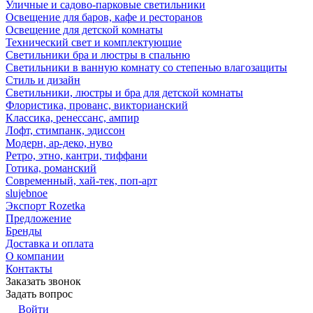
Уличные и садово-парковые светильники
Освещение для баров, кафе и ресторанов
Освещение для детской комнаты
Технический свет и комплектующие
Светильники бра и люстры в спальню
Светильники в ванную комнату со степенью влагозащиты
Стиль и дизайн
Светильники, люстры и бра для детской комнаты
Флористика, прованс, викторианский
Классика, ренессанс, ампир
Лофт, стимпанк, эдиссон
Модерн, ар-деко, нуво
Ретро, этно, кантри, тиффани
Готика, романский
Современный, хай-тек, поп-арт
slujebnoe
Экспорт Rozetka
Предложение
Бренды
Доставка и оплата
О компании
Контакты
Заказать звонок
Задать вопрос
Войти