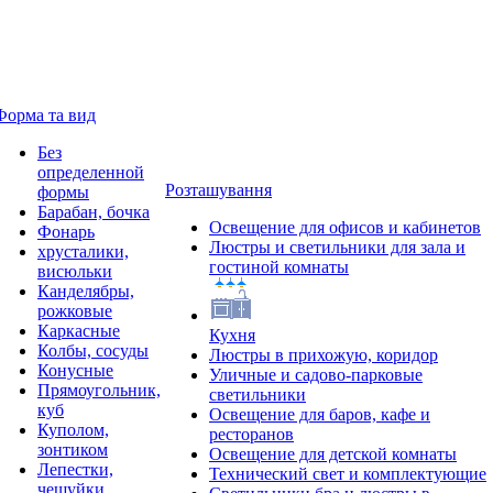
Форма та вид
Без
определенной
Розташування
формы
Барабан, бочка
Освещение для офисов и кабинетов
Фонарь
Люстры и светильники для зала и
хрусталики,
гостиной комнаты
висюльки
Канделябры,
рожковые
Каркасные
Кухня
Колбы, сосуды
Люстры в прихожую, коридор
Конусные
Уличные и садово-парковые
Прямоугольник,
светильники
куб
Освещение для баров, кафе и
Куполом,
ресторанов
зонтиком
Освещение для детской комнаты
Лепестки,
Технический свет и комплектующие
чешуйки