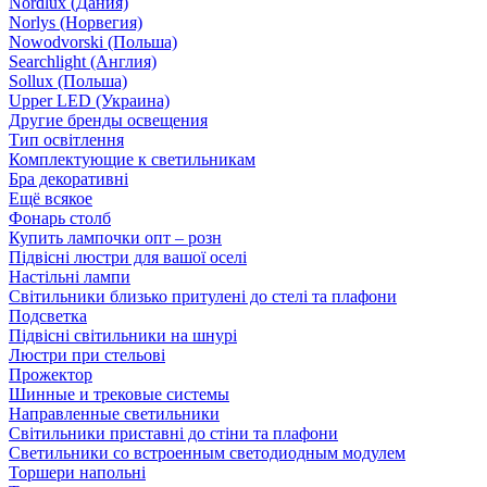
Nordlux (Дания)
Norlys (Норвегия)
Nowodvorski (Польша)
Searchlight (Англия)
Sollux (Польша)
Upper LED (Украина)
Другие бренды освещения
Тип освітлення
Комплектующие к светильникам
Бра декоративні
Ещё всякое
Фонарь столб
Купить лампочки опт – розн
Підвісні люстри для вашої оселі
Настільні лампи
Світильники близько притулені до стелі та плафони
Подсветка
Підвісні світильники на шнурі
Люстри при стельові
Прожектор
Шинные и трековые системы
Направленные светильники
Світильники приставні до стіни та плафони
Светильники со встроенным светодиодным модулем
Торшери напольні