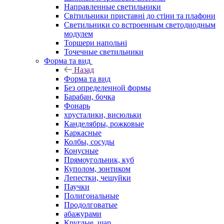
Направленные светильники
Світильники приставні до стіни та плафони
Светильники со встроенным светодиодным
модулем
Торшери напольні
Точечные светильники
Форма та вид
Назад
Форма та вид
Без определенной формы
Барабан, бочка
Фонарь
хрусталики, висюльки
Канделябры, рожковые
Каркасные
Колбы, сосуды
Конусные
Прямоугольник, куб
Куполом, зонтиком
Лепестки, чешуйки
Паучки
Полигональные
Продолговатые
абажурами
Круглые, шар