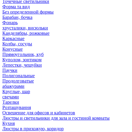
Точечные светильники
Форма та вид
Без определенной формы
Барабан, бочка
Фонарь
хрусталики, висюльки
Канделябры, рожковые
Каркасные
Колбы, сосуды
Конусные
Прямоугольник, куб
Куполом, зонтиком
Лепестки, чешуйки
Паучки
Полигональные
Продолговатые
абажурами
Круглые, шар
свечами
Тарелки
Розташування
Освещение для офисов и кабинетов
Люстры и светильники для зала и гостиной комнаты
Кухня
Люстры в прихожую, коридор