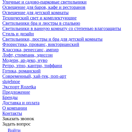
Уличные и садово-парковые светильники
Освещение для баров, кафе и ресторанов
Освещение для детской комнаты
Технический свет и комплектующие
Светильники бра и люстры в спальню
Светильники в ванную комнату со степенью влагозащиты
Стиль и дизайн
Светильники, люстры и бра для детской комнаты
Флористика, прованс, викторианский
Классика, ренессанс, ампир
Лофт, стимпанк, эдиссон
Модерн, ар-деко, нуво
Ретро, этно, кантри, тиффани
Готика, романский
Современный, хай-тек, поп-арт
slujebnoe
Экспорт Rozetka
Предложение
Бренды
Доставка и оплата
О компании
Контакты
Заказать звонок
Задать вопрос
Войти