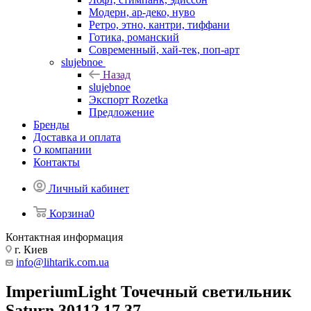
Модерн, ар-деко, нуво
Ретро, этно, кантри, тиффани
Готика, романский
Современный, хай-тек, поп-арт
slujebnoe
Назад
slujebnoe
Экспорт Rozetka
Предложение
Бренды
Доставка и оплата
О компании
Контакты
Личный кабинет
Корзина
0
Контактная информация
г. Киев
info@lihtarik.com.ua
ImperiumLight Точечный светильник
Saturn 30112.17.37