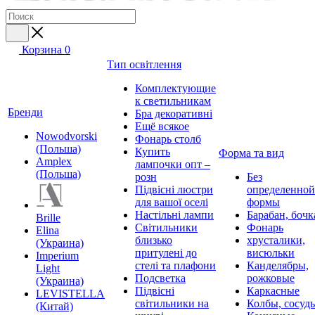
Корзина
0
Тип освітлення
Комплектующие
к светильникам
Бренди
Бра декоративні
Ещё всякое
Nowodvorski
Фонарь столб
(Польша)
Купить
Форма та вид
Amplex
лампочки опт –
(Польша)
розн
Без
Підвісні люстри
определенной
для вашої оселі
формы
Настільні лампи
Барабан, бочк
Brille
Світильники
Фонарь
Elina
близько
хрусталики,
(Украина)
притулені до
висюльки
Imperium
стелі та плафони
Канделябры,
Light
Подсветка
рожковые
(Украина)
Підвісні
Каркасные
LEVISTELLA
світильники на
Колбы, сосуд
(Китай)