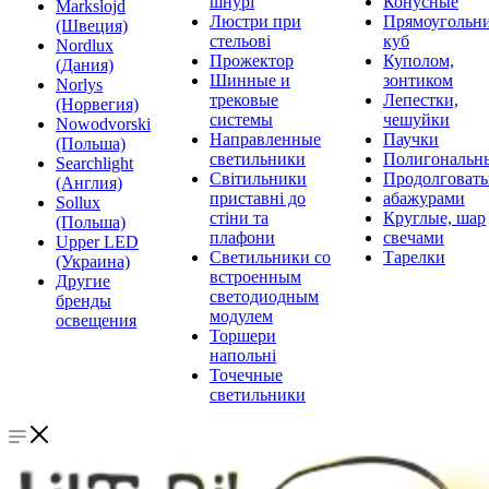
шнурі
Конусные
Markslojd
Люстри при
Прямоугольни
(Швеция)
стельові
куб
Nordlux
Прожектор
Куполом,
(Дания)
Шинные и
зонтиком
Norlys
трековые
Лепестки,
(Норвегия)
системы
чешуйки
Nowodvorski
Направленные
Паучки
(Польша)
светильники
Полигональн
Searchlight
Світильники
Продолговат
(Англия)
приставні до
абажурами
Sollux
стіни та
Круглые, шар
(Польша)
плафони
свечами
Upper LED
Светильники со
Тарелки
(Украина)
встроенным
Другие
светодиодным
бренды
модулем
освещения
Торшери
напольні
Точечные
светильники