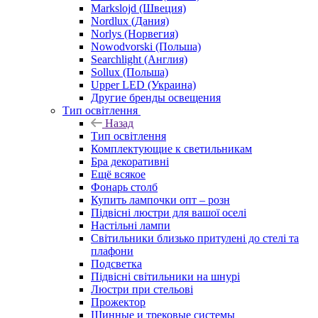
Markslojd (Швеция)
Nordlux (Дания)
Norlys (Норвегия)
Nowodvorski (Польша)
Searchlight (Англия)
Sollux (Польша)
Upper LED (Украина)
Другие бренды освещения
Тип освітлення
Назад
Тип освітлення
Комплектующие к светильникам
Бра декоративні
Ещё всякое
Фонарь столб
Купить лампочки опт – розн
Підвісні люстри для вашої оселі
Настільні лампи
Світильники близько притулені до стелі та
плафони
Подсветка
Підвісні світильники на шнурі
Люстри при стельові
Прожектор
Шинные и трековые системы