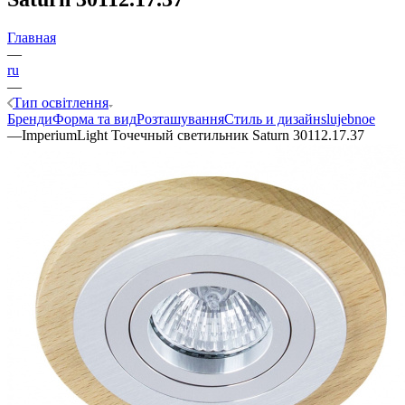
Главная
—
ru
—
Тип освітлення
Бренди
Форма та вид
Розташування
Стиль и дизайн
slujebnoe
—
ImperiumLight Точечный светильник Saturn 30112.17.37