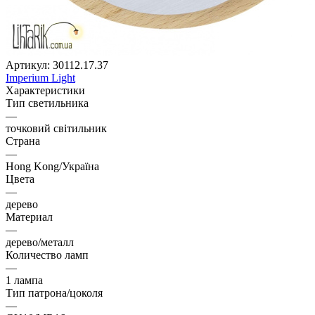
Артикул:
30112.17.37
Imperium Light
Характеристики
Тип светильника
—
точковий світильник
Страна
—
Hong Kong/Україна
Цвета
—
дерево
Материал
—
дерево/металл
Количество ламп
—
1 лампа
Тип патрона/цоколя
—