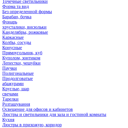
Точечные светильники
Форма та вид
Без определенной формы
Барабан, бочка
Фонарь
хрусталики, висюльки
Канделябры, рожковые
Каркасные
Колбы, сосуды
Конусные
Прямоугольник, куб
Куполом, зонтиком
Лепестки, чешуйки
Паучки
Полигональные
Продолговатые
абажурами
Круглые, шар
свечами
Тарелки
Розташування
Освещение для офисов и кабинетов
Люстры и светильники для зала и гостиной комнаты
Кухня
Люстры в прихожую, коридор