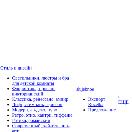
Стиль и дизайн
Светильники, люстры и бра
для детской комнаты
Флористика, прованс,
slujebnoe
викторианский
+
Классика, ренессанс, ампир
Экспорт
ЕЩЕ
Лофт, стимпанк, эдиссон
Rozetka
Модерн, ар-деко, нуво
Предложение
Ретро, этно, кантри, тиффани
Готика, романский
Современный, хай-тек, поп-
арт