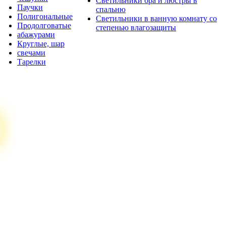
Светильники бра и люстры в
Паучки
спальню
Полигональные
Светильники в ванную комнату со
Продолговатые
степенью влагозащиты
абажурами
Круглые, шар
свечами
Тарелки