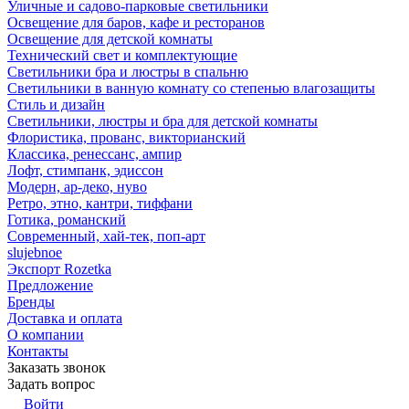
Уличные и садово-парковые светильники
Освещение для баров, кафе и ресторанов
Освещение для детской комнаты
Технический свет и комплектующие
Светильники бра и люстры в спальню
Светильники в ванную комнату со степенью влагозащиты
Стиль и дизайн
Светильники, люстры и бра для детской комнаты
Флористика, прованс, викторианский
Классика, ренессанс, ампир
Лофт, стимпанк, эдиссон
Модерн, ар-деко, нуво
Ретро, этно, кантри, тиффани
Готика, романский
Современный, хай-тек, поп-арт
slujebnoe
Экспорт Rozetka
Предложение
Бренды
Доставка и оплата
О компании
Контакты
Заказать звонок
Задать вопрос
Войти