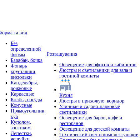
Форма та вид
Без
определенной
Розташування
формы
Барабан, бочка
Освещение для офисов и кабинетов
Фонарь
Люстры и светильники для зала и
хрусталики,
гостиной комнаты
висюльки
Канделябры,
рожковые
Каркасные
Кухня
Колбы, сосуды
Люстры в прихожую, коридор
Конусные
Уличные и садово-парковые
Прямоугольник,
светильники
куб
Освещение для баров, кафе и
Куполом,
ресторанов
зонтиком
Освещение для детской комнаты
Лепестки,
Технический свет и комплектующие
чешуйки