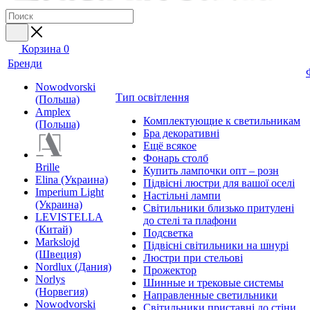
Корзина
0
Бренди
Nowodvorski
Тип освітлення
(Польша)
Amplex
Комплектующие к светильникам
(Польша)
Бра декоративні
Ещё всякое
Фонарь столб
Brille
Купить лампочки опт – розн
Elina (Украина)
Підвісні люстри для вашої оселі
Imperium Light
Настільні лампи
(Украина)
Світильники близько притулені
LEVISTELLA
до стелі та плафони
(Китай)
Подсветка
Markslojd
Підвісні світильники на шнурі
(Швеция)
Люстри при стельові
Nordlux (Дания)
Прожектор
Norlys
Шинные и трековые системы
(Норвегия)
Направленные светильники
Nowodvorski
Світильники приставні до стіни