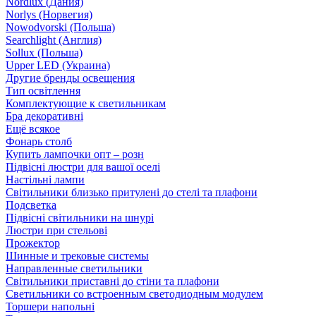
Nordlux (Дания)
Norlys (Норвегия)
Nowodvorski (Польша)
Searchlight (Англия)
Sollux (Польша)
Upper LED (Украина)
Другие бренды освещения
Тип освітлення
Комплектующие к светильникам
Бра декоративні
Ещё всякое
Фонарь столб
Купить лампочки опт – розн
Підвісні люстри для вашої оселі
Настільні лампи
Світильники близько притулені до стелі та плафони
Подсветка
Підвісні світильники на шнурі
Люстри при стельові
Прожектор
Шинные и трековые системы
Направленные светильники
Світильники приставні до стіни та плафони
Светильники со встроенным светодиодным модулем
Торшери напольні