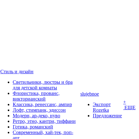
Стиль и дизайн
Светильники, люстры и бра
для детской комнаты
Флористика, прованс,
slujebnoe
викторианский
+
Классика, ренессанс, ампир
Экспорт
ЕЩЕ
Лофт, стимпанк, эдиссон
Rozetka
Модерн, ар-деко, нуво
Предложение
Ретро, этно, кантри, тиффани
Готика, романский
Современный, хай-тек, поп-
арт