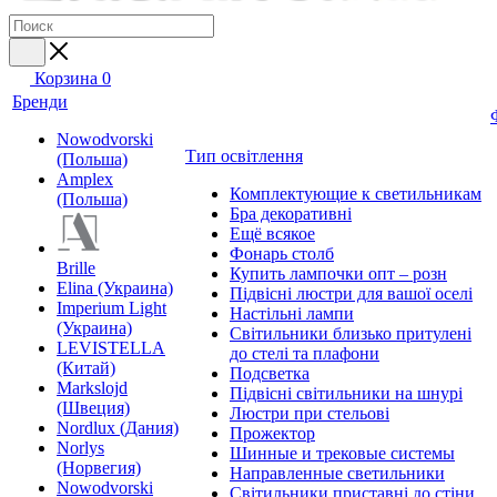
Корзина
0
Бренди
Nowodvorski
Тип освітлення
(Польша)
Amplex
Комплектующие к светильникам
(Польша)
Бра декоративні
Ещё всякое
Фонарь столб
Brille
Купить лампочки опт – розн
Elina (Украина)
Підвісні люстри для вашої оселі
Imperium Light
Настільні лампи
(Украина)
Світильники близько притулені
LEVISTELLA
до стелі та плафони
(Китай)
Подсветка
Markslojd
Підвісні світильники на шнурі
(Швеция)
Люстри при стельові
Nordlux (Дания)
Прожектор
Norlys
Шинные и трековые системы
(Норвегия)
Направленные светильники
Nowodvorski
Світильники приставні до стіни