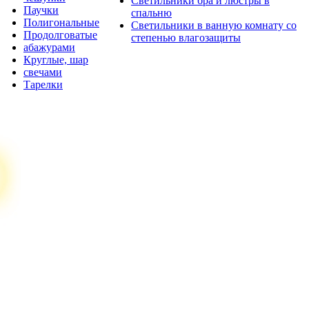
Светильники бра и люстры в
Паучки
спальню
Полигональные
Светильники в ванную комнату со
Продолговатые
степенью влагозащиты
абажурами
Круглые, шар
свечами
Тарелки