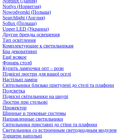
Nordlux (Дания)
Norlys (Норвегия)
Nowodvorski (Польша)
Searchlight (Англия)
Sollux (Польша)
Upper LED (Украина)
Другие бренды освещения
Тип освітлення
Комплектующие к светильникам
Бра декоративні
Ещё всякое
Фонарь столб
Купить лампочки опт – розн
Підвісні люстри для вашої оселі
Настільні лампи
Світильники близько притулені до стелі та плафони
Подсветка
Підвісні світильники на шнурі
Люстри при стельові
Прожектор
Шинные и трековые системы
Направленные светильники
Світильники приставні до стіни та плафони
Светильники со встроенным светодиодным модулем
Торшери напольні