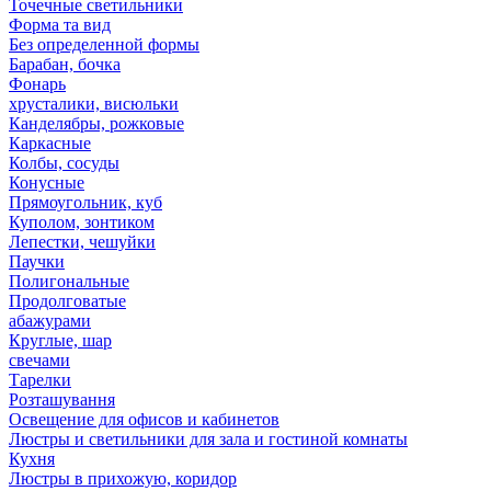
Точечные светильники
Форма та вид
Без определенной формы
Барабан, бочка
Фонарь
хрусталики, висюльки
Канделябры, рожковые
Каркасные
Колбы, сосуды
Конусные
Прямоугольник, куб
Куполом, зонтиком
Лепестки, чешуйки
Паучки
Полигональные
Продолговатые
абажурами
Круглые, шар
свечами
Тарелки
Розташування
Освещение для офисов и кабинетов
Люстры и светильники для зала и гостиной комнаты
Кухня
Люстры в прихожую, коридор