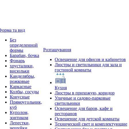
Форма та вид
Без
определенной
Розташування
формы
Барабан, бочка
Освещение для офисов и кабинетов
Фонарь
Люстры и светильники для зала и
хрусталики,
гостиной комнаты
висюльки
Канделябры,
рожковые
Каркасные
Кухня
Колбы, сосуды
Люстры в прихожую, коридор
Конусные
Уличные и садово-парковые
Прямоугольник,
светильники
куб
Освещение для баров, кафе и
Куполом,
ресторанов
зонтиком
Освещение для детской комнаты
Лепестки,
Технический свет и комплектующие
чешуйки