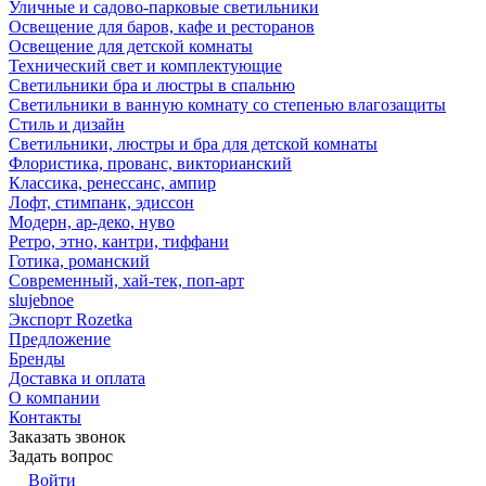
Уличные и садово-парковые светильники
Освещение для баров, кафе и ресторанов
Освещение для детской комнаты
Технический свет и комплектующие
Светильники бра и люстры в спальню
Светильники в ванную комнату со степенью влагозащиты
Стиль и дизайн
Светильники, люстры и бра для детской комнаты
Флористика, прованс, викторианский
Классика, ренессанс, ампир
Лофт, стимпанк, эдиссон
Модерн, ар-деко, нуво
Ретро, этно, кантри, тиффани
Готика, романский
Современный, хай-тек, поп-арт
slujebnoe
Экспорт Rozetka
Предложение
Бренды
Доставка и оплата
О компании
Контакты
Заказать звонок
Задать вопрос
Войти