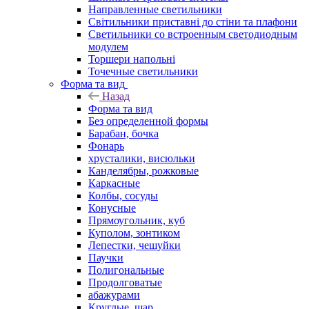
Направленные светильники
Світильники приставні до стіни та плафони
Светильники со встроенным светодиодным
модулем
Торшери напольні
Точечные светильники
Форма та вид
Назад
Форма та вид
Без определенной формы
Барабан, бочка
Фонарь
хрусталики, висюльки
Канделябры, рожковые
Каркасные
Колбы, сосуды
Конусные
Прямоугольник, куб
Куполом, зонтиком
Лепестки, чешуйки
Паучки
Полигональные
Продолговатые
абажурами
Круглые, шар