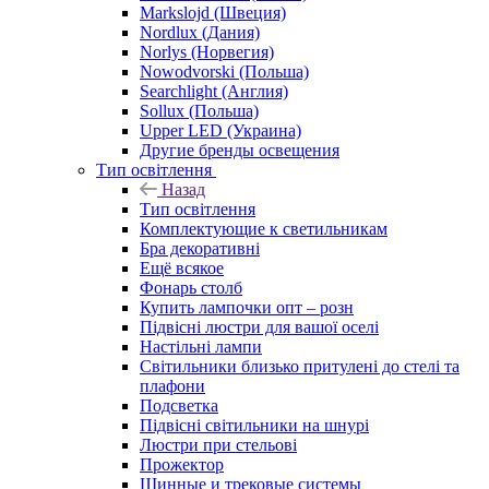
Markslojd (Швеция)
Nordlux (Дания)
Norlys (Норвегия)
Nowodvorski (Польша)
Searchlight (Англия)
Sollux (Польша)
Upper LED (Украина)
Другие бренды освещения
Тип освітлення
Назад
Тип освітлення
Комплектующие к светильникам
Бра декоративні
Ещё всякое
Фонарь столб
Купить лампочки опт – розн
Підвісні люстри для вашої оселі
Настільні лампи
Світильники близько притулені до стелі та
плафони
Подсветка
Підвісні світильники на шнурі
Люстри при стельові
Прожектор
Шинные и трековые системы