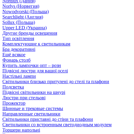
Nordlux (Дания)
Norlys (Норвегия)
Nowodvorski (Польша)
Searchlight (Англия)
Sollux (Польша)
Upper LED (Украина)
Другие бренды освещения
Тип освітлення
Комплектующие к светильникам
Бра декоративні
Ещё всякое
Фонарь столб
Купить лампочки опт – розн
Підвісні люстри для вашої оселі
Настільні лампи
Світильники близько притулені до стелі та плафони
Подсветка
Підвісні світильники на шнурі
Люстри при стельові
Прожектор
Шинные и трековые системы
Направленные светильники
Світильники приставні до стіни та плафони
Светильники со встроенным светодиодным модулем
Торшери напольні