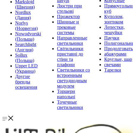
шнурі
Конусные
Markslojd
Люстри при
Прямоугольни
(Швеция)
стельові
куб
Nordlux
Прожектор
Куполом,
(Дания)
Шинные и
зонтиком
Norlys
трековые
Лепестки,
(Норвегия)
системы
чешуйки
Nowodvorski
Направленные
Паучки
(Польша)
светильники
Полигональн
Searchlight
Світильники
Продолговат
(Англия)
приставні до
абажурами
Sollux
стіни та
Круглые, шар
(Польша)
плафони
свечами
Upper LED
Светильники со
Тарелки
(Украина)
встроенным
Другие
светодиодным
бренды
модулем
освещения
Торшери
напольні
Точечные
светильники