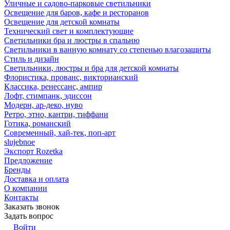
Уличные и садово-парковые светильники
Освещение для баров, кафе и ресторанов
Освещение для детской комнаты
Технический свет и комплектующие
Светильники бра и люстры в спальню
Светильники в ванную комнату со степенью влагозащиты
Стиль и дизайн
Светильники, люстры и бра для детской комнаты
Флористика, прованс, викторианский
Классика, ренессанс, ампир
Лофт, стимпанк, эдиссон
Модерн, ар-деко, нуво
Ретро, этно, кантри, тиффани
Готика, романский
Современный, хай-тек, поп-арт
slujebnoe
Экспорт Rozetka
Предложение
Бренды
Доставка и оплата
О компании
Контакты
Заказать звонок
Задать вопрос
Войти