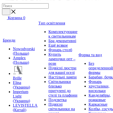
Корзина
0
Тип освітлення
Комплектующие
к светильникам
Бренди
Бра декоративні
Ещё всякое
Nowodvorski
Фонарь столб
(Польша)
Купить
Форма та вид
Amplex
лампочки опт –
(Польша)
розн
Без
Підвісні люстри
определенной
для вашої оселі
формы
Настільні лампи
Барабан, бочк
Brille
Світильники
Фонарь
Elina
близько
хрусталики,
(Украина)
притулені до
висюльки
Imperium
стелі та плафони
Канделябры,
Light
Подсветка
рожковые
(Украина)
Підвісні
Каркасные
LEVISTELLA
світильники на
Колбы, сосуд
(Китай)