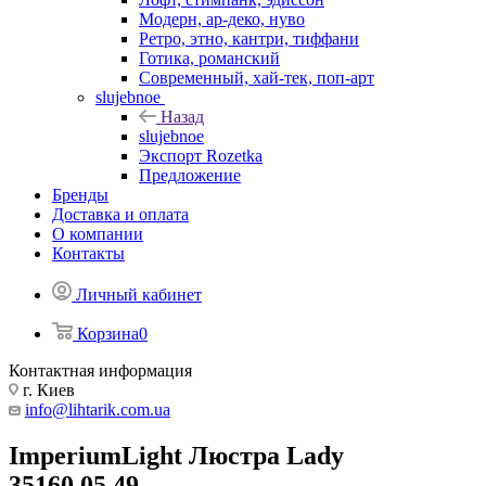
Модерн, ар-деко, нуво
Ретро, этно, кантри, тиффани
Готика, романский
Современный, хай-тек, поп-арт
slujebnoe
Назад
slujebnoe
Экспорт Rozetka
Предложение
Бренды
Доставка и оплата
О компании
Контакты
Личный кабинет
Корзина
0
Контактная информация
г. Киев
info@lihtarik.com.ua
ImperiumLight Люстра Lady
35160.05.49