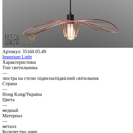
Артикул:
35160.05.49
Imperium Light
Характеристики
Тип светильника
—
люстра на стелю підвісна/підвісний світильник
Страна
—
Hong Kong/Україна
Цвета
—
медный
Материал
—
металл
Количество ламп