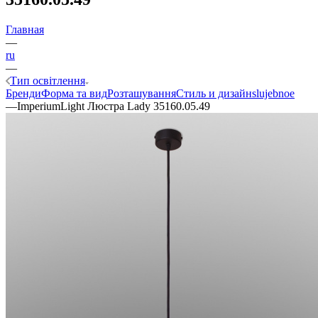
Главная
—
ru
—
Тип освітлення
Бренди
Форма та вид
Розташування
Стиль и дизайн
slujebnoe
—
ImperiumLight Люстра Lady 35160.05.49