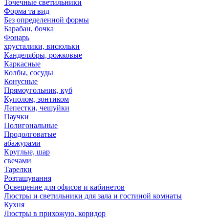
Точечные светильники
Форма та вид
Без определенной формы
Барабан, бочка
Фонарь
хрусталики, висюльки
Канделябры, рожковые
Каркасные
Колбы, сосуды
Конусные
Прямоугольник, куб
Куполом, зонтиком
Лепестки, чешуйки
Паучки
Полигональные
Продолговатые
абажурами
Круглые, шар
свечами
Тарелки
Розташування
Освещение для офисов и кабинетов
Люстры и светильники для зала и гостиной комнаты
Кухня
Люстры в прихожую, коридор