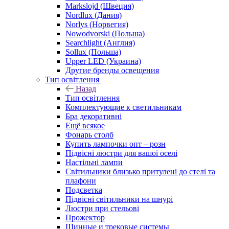
Markslojd (Швеция)
Nordlux (Дания)
Norlys (Норвегия)
Nowodvorski (Польша)
Searchlight (Англия)
Sollux (Польша)
Upper LED (Украина)
Другие бренды освещения
Тип освітлення
Назад
Тип освітлення
Комплектующие к светильникам
Бра декоративні
Ещё всякое
Фонарь столб
Купить лампочки опт – розн
Підвісні люстри для вашої оселі
Настільні лампи
Світильники близько притулені до стелі та
плафони
Подсветка
Підвісні світильники на шнурі
Люстри при стельові
Прожектор
Шинные и трековые системы