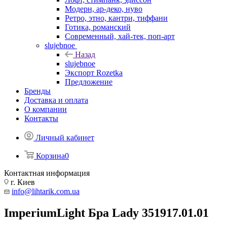
Модерн, ар-деко, нуво
Ретро, этно, кантри, тиффани
Готика, романский
Современный, хай-тек, поп-арт
slujebnoe
Назад
slujebnoe
Экспорт Rozetka
Предложение
Бренды
Доставка и оплата
О компании
Контакты
Личный кабинет
Корзина
0
Контактная информация
г. Киев
info@lihtarik.com.ua
ImperiumLight Бра Lady 351917.01.01