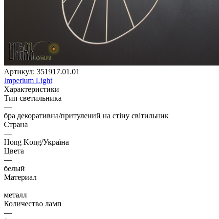
Артикул:
351917.01.01
Imperium Light
Характеристики
Тип светильника
—
бра декоративна/притулений на стіну світильник
Страна
—
Hong Kong/Україна
Цвета
—
белый
Материал
—
металл
Количество ламп
—