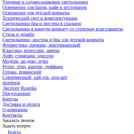
Уличные и садово-парковые светильники
Освещение для баров, кафе и ресторанов
Освещение для детской комнаты
Технический свет и комплектующие
Светильники бра и люстры в спальню
Светильники в ванную комнату со степенью влагозащиты
Стиль и дизайн
Светильники, люстры и бра для детской комнаты
Флористика, прованс, викторианский
Классика, ренессанс, ампир
Лофт, стимпанк, эдиссон
Модерн, ар-деко, нуво
Ретро, этно, кантри, тиффани
Готика, романский
Современный, хай-тек, поп-арт
slujebnoe
Экспорт Rozetka
Предложение
Бренды
Доставка и оплата
О компании
Контакты
Заказать звонок
Задать вопрос
Войти