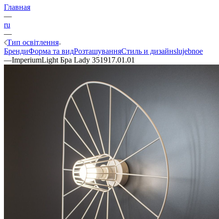
Главная
—
ru
—
Тип освітлення
Бренди
Форма та вид
Розташування
Стиль и дизайн
slujebnoe
—
ImperiumLight Бра Lady 351917.01.01