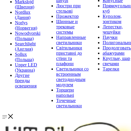
шнурі
Конусные
Markslojd
Люстри при
Прямоугольни
(Швеция)
стельові
куб
Nordlux
Прожектор
Куполом,
(Дания)
Шинные и
зонтиком
Norlys
трековые
Лепестки,
(Норвегия)
системы
чешуйки
Nowodvorski
Направленные
Паучки
(Польша)
светильники
Полигональн
Searchlight
Світильники
Продолговат
(Англия)
приставні до
абажурами
Sollux
стіни та
Круглые, шар
(Польша)
плафони
свечами
Upper LED
Светильники со
Тарелки
(Украина)
встроенным
Другие
светодиодным
бренды
модулем
освещения
Торшери
напольні
Точечные
светильники