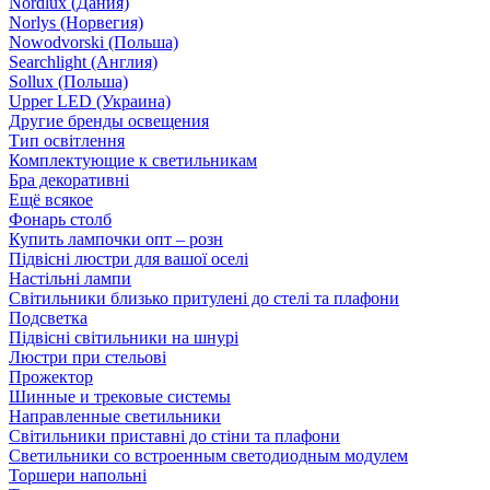
Nordlux (Дания)
Norlys (Норвегия)
Nowodvorski (Польша)
Searchlight (Англия)
Sollux (Польша)
Upper LED (Украина)
Другие бренды освещения
Тип освітлення
Комплектующие к светильникам
Бра декоративні
Ещё всякое
Фонарь столб
Купить лампочки опт – розн
Підвісні люстри для вашої оселі
Настільні лампи
Світильники близько притулені до стелі та плафони
Подсветка
Підвісні світильники на шнурі
Люстри при стельові
Прожектор
Шинные и трековые системы
Направленные светильники
Світильники приставні до стіни та плафони
Светильники со встроенным светодиодным модулем
Торшери напольні