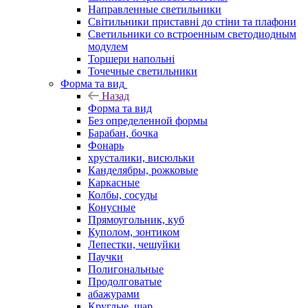
Направленные светильники
Світильники приставні до стіни та плафони
Светильники со встроенным светодиодным
модулем
Торшери напольні
Точечные светильники
Форма та вид
Назад
Форма та вид
Без определенной формы
Барабан, бочка
Фонарь
хрусталики, висюльки
Канделябры, рожковые
Каркасные
Колбы, сосуды
Конусные
Прямоугольник, куб
Куполом, зонтиком
Лепестки, чешуйки
Паучки
Полигональные
Продолговатые
абажурами
Круглые, шар