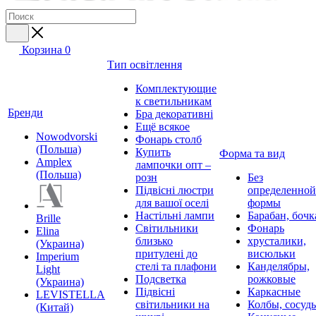
Корзина
0
Тип освітлення
Комплектующие
к светильникам
Бренди
Бра декоративні
Ещё всякое
Nowodvorski
Фонарь столб
(Польша)
Купить
Форма та вид
Amplex
лампочки опт –
(Польша)
розн
Без
Підвісні люстри
определенной
для вашої оселі
формы
Настільні лампи
Барабан, бочк
Brille
Світильники
Фонарь
Elina
близько
хрусталики,
(Украина)
притулені до
висюльки
Imperium
стелі та плафони
Канделябры,
Light
Подсветка
рожковые
(Украина)
Підвісні
Каркасные
LEVISTELLA
світильники на
Колбы, сосуд
(Китай)