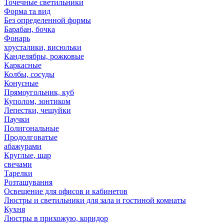
Точечные светильники
Форма та вид
Без определенной формы
Барабан, бочка
Фонарь
хрусталики, висюльки
Канделябры, рожковые
Каркасные
Колбы, сосуды
Конусные
Прямоугольник, куб
Куполом, зонтиком
Лепестки, чешуйки
Паучки
Полигональные
Продолговатые
абажурами
Круглые, шар
свечами
Тарелки
Розташування
Освещение для офисов и кабинетов
Люстры и светильники для зала и гостиной комнаты
Кухня
Люстры в прихожую, коридор