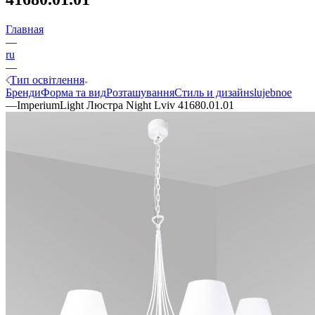
Главная
—
ru
—
Тип освітлення
Бренди
Форма та вид
Розташування
Стиль и дизайн
slujebnoe
—
ImperiumLight Люстра Night Lviv 41680.01.01