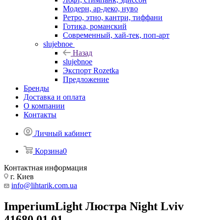
Модерн, ар-деко, нуво
Ретро, этно, кантри, тиффани
Готика, романский
Современный, хай-тек, поп-арт
slujebnoe
Назад
slujebnoe
Экспорт Rozetka
Предложение
Бренды
Доставка и оплата
О компании
Контакты
Личный кабинет
Корзина
0
Контактная информация
г. Киев
info@lihtarik.com.ua
ImperiumLight Люстра Night Lviv
41680.01.01