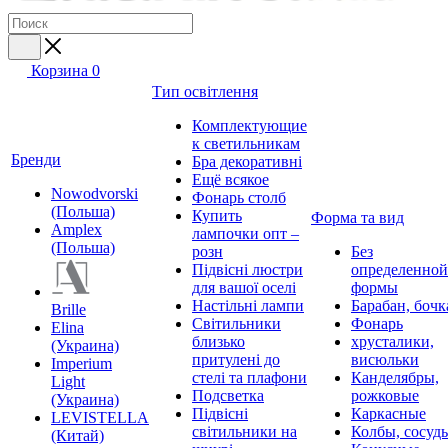
Корзина
0
Тип освітлення
Комплектующие
к светильникам
Бренди
Бра декоративні
Ещё всякое
Nowodvorski
Фонарь столб
(Польша)
Купить
Форма та вид
Amplex
лампочки опт –
(Польша)
розн
Без
Підвісні люстри
определенной
для вашої оселі
формы
Настільні лампи
Барабан, бочк
Brille
Світильники
Фонарь
Elina
близько
хрусталики,
(Украина)
притулені до
висюльки
Imperium
стелі та плафони
Канделябры,
Light
Подсветка
рожковые
(Украина)
Підвісні
Каркасные
LEVISTELLA
світильники на
Колбы, сосуд
(Китай)