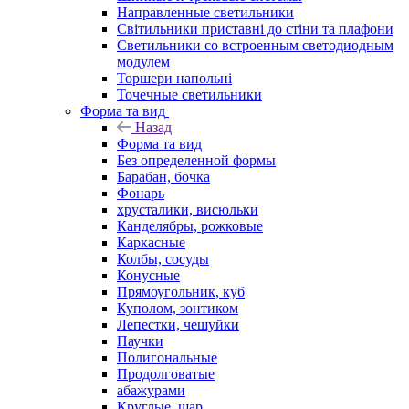
Направленные светильники
Світильники приставні до стіни та плафони
Светильники со встроенным светодиодным
модулем
Торшери напольні
Точечные светильники
Форма та вид
Назад
Форма та вид
Без определенной формы
Барабан, бочка
Фонарь
хрусталики, висюльки
Канделябры, рожковые
Каркасные
Колбы, сосуды
Конусные
Прямоугольник, куб
Куполом, зонтиком
Лепестки, чешуйки
Паучки
Полигональные
Продолговатые
абажурами
Круглые, шар