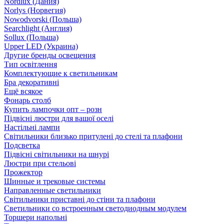
Nordlux (Дания)
Norlys (Норвегия)
Nowodvorski (Польша)
Searchlight (Англия)
Sollux (Польша)
Upper LED (Украина)
Другие бренды освещения
Тип освітлення
Комплектующие к светильникам
Бра декоративні
Ещё всякое
Фонарь столб
Купить лампочки опт – розн
Підвісні люстри для вашої оселі
Настільні лампи
Світильники близько притулені до стелі та плафони
Подсветка
Підвісні світильники на шнурі
Люстри при стельові
Прожектор
Шинные и трековые системы
Направленные светильники
Світильники приставні до стіни та плафони
Светильники со встроенным светодиодным модулем
Торшери напольні