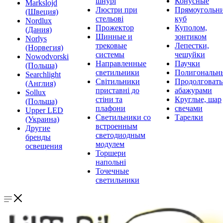
шнурі
Конусные
Markslojd
Люстри при
Прямоугольни
(Швеция)
стельові
куб
Nordlux
Прожектор
Куполом,
(Дания)
Шинные и
зонтиком
Norlys
трековые
Лепестки,
(Норвегия)
системы
чешуйки
Nowodvorski
Направленные
Паучки
(Польша)
светильники
Полигональн
Searchlight
Світильники
Продолговат
(Англия)
приставні до
абажурами
Sollux
стіни та
Круглые, шар
(Польша)
плафони
свечами
Upper LED
Светильники со
Тарелки
(Украина)
встроенным
Другие
светодиодным
бренды
модулем
освещения
Торшери
напольні
Точечные
светильники