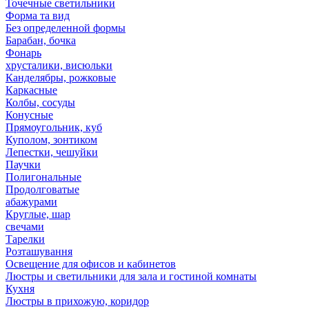
Точечные светильники
Форма та вид
Без определенной формы
Барабан, бочка
Фонарь
хрусталики, висюльки
Канделябры, рожковые
Каркасные
Колбы, сосуды
Конусные
Прямоугольник, куб
Куполом, зонтиком
Лепестки, чешуйки
Паучки
Полигональные
Продолговатые
абажурами
Круглые, шар
свечами
Тарелки
Розташування
Освещение для офисов и кабинетов
Люстры и светильники для зала и гостиной комнаты
Кухня
Люстры в прихожую, коридор