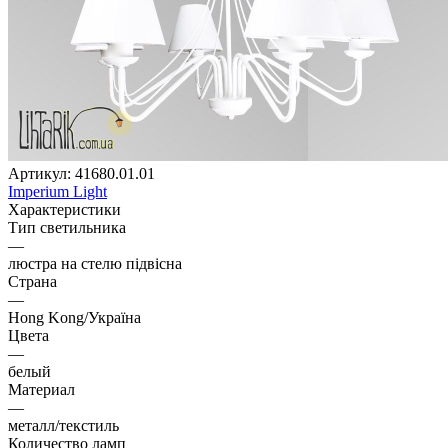
Артикул:
41680.01.01
Imperium Light
Характеристики
Тип светильника
—
люстра на стелю підвісна
Страна
—
Hong Kong/Україна
Цвета
—
белый
Материал
—
металл/текстиль
Количество ламп