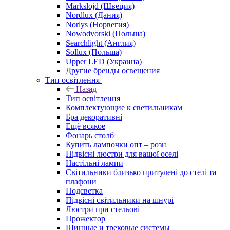
Markslojd (Швеция)
Nordlux (Дания)
Norlys (Норвегия)
Nowodvorski (Польша)
Searchlight (Англия)
Sollux (Польша)
Upper LED (Украина)
Другие бренды освещения
Тип освітлення
Назад
Тип освітлення
Комплектующие к светильникам
Бра декоративні
Ещё всякое
Фонарь столб
Купить лампочки опт – розн
Підвісні люстри для вашої оселі
Настільні лампи
Світильники близько притулені до стелі та
плафони
Подсветка
Підвісні світильники на шнурі
Люстри при стельові
Прожектор
Шинные и трековые системы