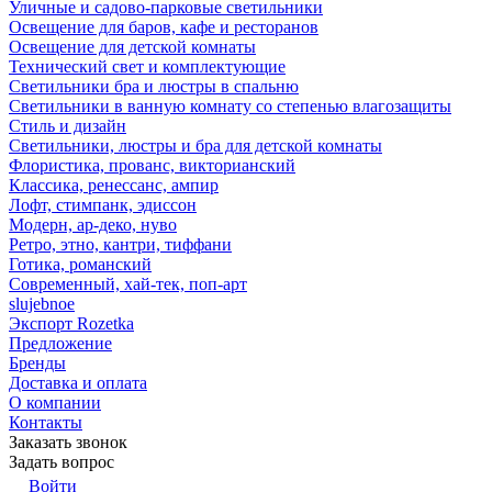
Уличные и садово-парковые светильники
Освещение для баров, кафе и ресторанов
Освещение для детской комнаты
Технический свет и комплектующие
Светильники бра и люстры в спальню
Светильники в ванную комнату со степенью влагозащиты
Стиль и дизайн
Светильники, люстры и бра для детской комнаты
Флористика, прованс, викторианский
Классика, ренессанс, ампир
Лофт, стимпанк, эдиссон
Модерн, ар-деко, нуво
Ретро, этно, кантри, тиффани
Готика, романский
Современный, хай-тек, поп-арт
slujebnoe
Экспорт Rozetka
Предложение
Бренды
Доставка и оплата
О компании
Контакты
Заказать звонок
Задать вопрос
Войти