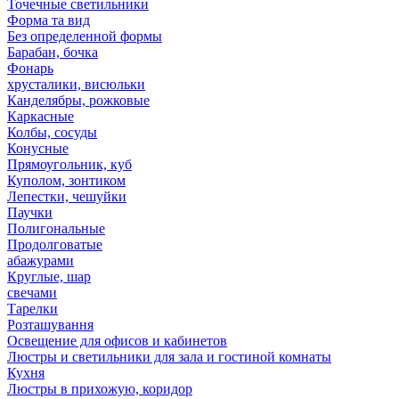
Точечные светильники
Форма та вид
Без определенной формы
Барабан, бочка
Фонарь
хрусталики, висюльки
Канделябры, рожковые
Каркасные
Колбы, сосуды
Конусные
Прямоугольник, куб
Куполом, зонтиком
Лепестки, чешуйки
Паучки
Полигональные
Продолговатые
абажурами
Круглые, шар
свечами
Тарелки
Розташування
Освещение для офисов и кабинетов
Люстры и светильники для зала и гостиной комнаты
Кухня
Люстры в прихожую, коридор