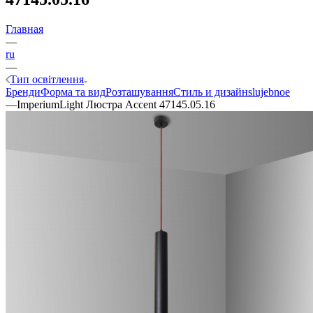
Главная
—
ru
—
Тип освітлення
Бренди
Форма та вид
Розташування
Стиль и дизайн
slujebnoe
—
ImperiumLight Люстра Accent 47145.05.16