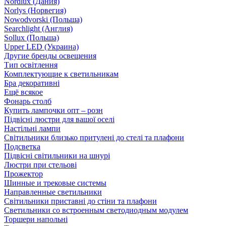
Nordlux (Дания)
Norlys (Норвегия)
Nowodvorski (Польша)
Searchlight (Англия)
Sollux (Польша)
Upper LED (Украина)
Другие бренды освещения
Тип освітлення
Комплектующие к светильникам
Бра декоративні
Ещё всякое
Фонарь столб
Купить лампочки опт – розн
Підвісні люстри для вашої оселі
Настільні лампи
Світильники близько притулені до стелі та плафони
Подсветка
Підвісні світильники на шнурі
Люстри при стельові
Прожектор
Шинные и трековые системы
Направленные светильники
Світильники приставні до стіни та плафони
Светильники со встроенным светодиодным модулем
Торшери напольні