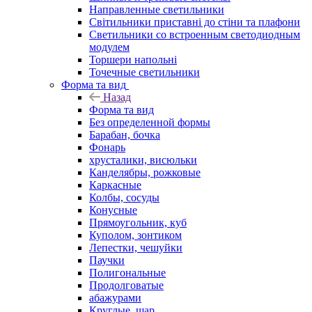
Направленные светильники
Світильники приставні до стіни та плафони
Светильники со встроенным светодиодным
модулем
Торшери напольні
Точечные светильники
Форма та вид
Назад
Форма та вид
Без определенной формы
Барабан, бочка
Фонарь
хрусталики, висюльки
Канделябры, рожковые
Каркасные
Колбы, сосуды
Конусные
Прямоугольник, куб
Куполом, зонтиком
Лепестки, чешуйки
Паучки
Полигональные
Продолговатые
абажурами
Круглые, шар