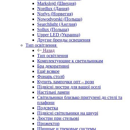
Markslojd (Швеция)
Nordlux (Дания)
Norlys (Норвегия)
Nowodvorski (Польша)
Searchlight (Англия)
Sollux (Польша)
Upper LED (Украина)
Другие бренды освещения
Тип освітлення
Назад
Тип освітлення
Комплектующие к светильникам
Бра декоративні
Ещё всякое
Фонарь столб
Купить лампочки опт – розн
Підвісні люстри для вашої оселі
Настільні лампи
Світильники близько притулені до стелі та
плафони
Подсветка
Підвісні світильники на шнурі
Люстри при стельові
Прожектор
Шинные и трековые системы