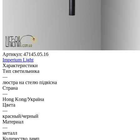
Артикул:
47145.05.16
Imperium Light
Характеристики
Тип светильника
—
люстра на стелю підвісна
Страна
—
Hong Kong/Україна
Цвета
—
красный/черный
Материал
—
металл
Количество ламп