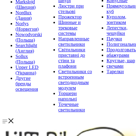
шнурі
Конусные
Markslojd
Люстри при
Прямоугольни
(Швеция)
стельові
куб
Nordlux
Прожектор
Куполом,
(Дания)
Шинные и
зонтиком
Norlys
трековые
Лепестки,
(Норвегия)
системы
чешуйки
Nowodvorski
Направленные
Паучки
(Польша)
светильники
Полигональн
Searchlight
Світильники
Продолговат
(Англия)
приставні до
абажурами
Sollux
стіни та
Круглые, шар
(Польша)
плафони
свечами
Upper LED
Светильники со
Тарелки
(Украина)
встроенным
Другие
светодиодным
бренды
модулем
освещения
Торшери
напольні
Точечные
светильники