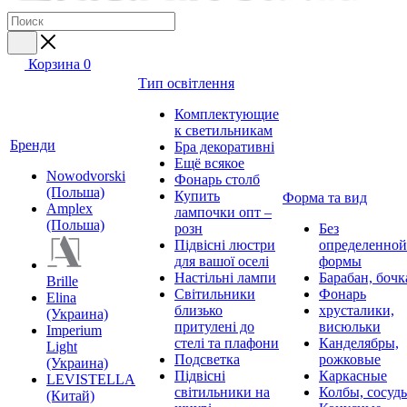
Корзина
0
Тип освітлення
Комплектующие
к светильникам
Бренди
Бра декоративні
Ещё всякое
Nowodvorski
Фонарь столб
(Польша)
Купить
Форма та вид
Amplex
лампочки опт –
(Польша)
розн
Без
Підвісні люстри
определенной
для вашої оселі
формы
Настільні лампи
Барабан, бочк
Brille
Світильники
Фонарь
Elina
близько
хрусталики,
(Украина)
притулені до
висюльки
Imperium
стелі та плафони
Канделябры,
Light
Подсветка
рожковые
(Украина)
Підвісні
Каркасные
LEVISTELLA
світильники на
Колбы, сосуд
(Китай)