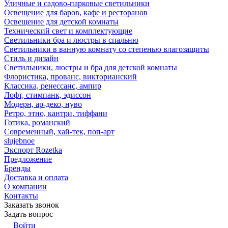
Уличные и садово-парковые светильники
Освещение для баров, кафе и ресторанов
Освещение для детской комнаты
Технический свет и комплектующие
Светильники бра и люстры в спальню
Светильники в ванную комнату со степенью влагозащиты
Стиль и дизайн
Светильники, люстры и бра для детской комнаты
Флористика, прованс, викторианский
Классика, ренессанс, ампир
Лофт, стимпанк, эдиссон
Модерн, ар-деко, нуво
Ретро, этно, кантри, тиффани
Готика, романский
Современный, хай-тек, поп-арт
slujebnoe
Экспорт Rozetka
Предложение
Бренды
Доставка и оплата
О компании
Контакты
Заказать звонок
Задать вопрос
Войти