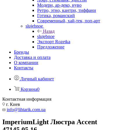
Модерн, ар-деко, нуво
Ретро, этно, кантри, тиффани
Готика, романский
Современный, хай-тек, поп-арт
slujebnoe
Назад
slujebnoe
Экспорт Rozetka
Предложение
Бренды
Доставка и оплата
О компании
Контакты
Личный кабинет
Корзина
0
Контактная информация
г. Киев
info@lihtarik.com.ua
ImperiumLight Люстра Accent
47145.05.16