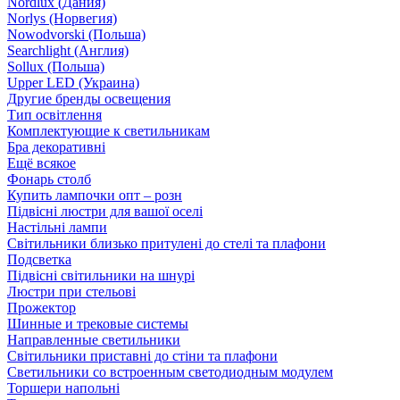
Nordlux (Дания)
Norlys (Норвегия)
Nowodvorski (Польша)
Searchlight (Англия)
Sollux (Польша)
Upper LED (Украина)
Другие бренды освещения
Тип освітлення
Комплектующие к светильникам
Бра декоративні
Ещё всякое
Фонарь столб
Купить лампочки опт – розн
Підвісні люстри для вашої оселі
Настільні лампи
Світильники близько притулені до стелі та плафони
Подсветка
Підвісні світильники на шнурі
Люстри при стельові
Прожектор
Шинные и трековые системы
Направленные светильники
Світильники приставні до стіни та плафони
Светильники со встроенным светодиодным модулем
Торшери напольні