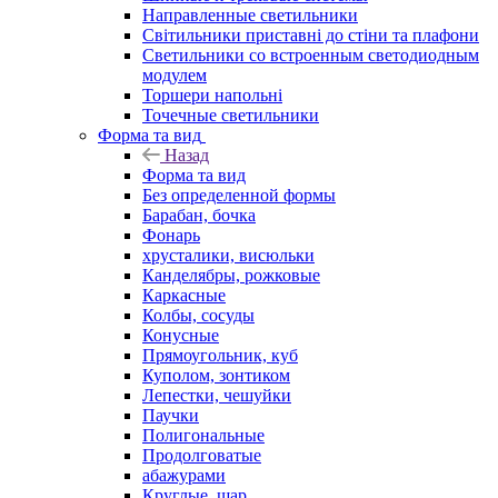
Направленные светильники
Світильники приставні до стіни та плафони
Светильники со встроенным светодиодным
модулем
Торшери напольні
Точечные светильники
Форма та вид
Назад
Форма та вид
Без определенной формы
Барабан, бочка
Фонарь
хрусталики, висюльки
Канделябры, рожковые
Каркасные
Колбы, сосуды
Конусные
Прямоугольник, куб
Куполом, зонтиком
Лепестки, чешуйки
Паучки
Полигональные
Продолговатые
абажурами
Круглые, шар