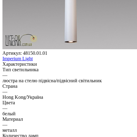
Артикул:
48150.01.01
Imperium Light
Характеристики
Тип светильника
—
люстра на стелю підвісна/підвісний світильник
Страна
—
Hong Kong/Україна
Цвета
—
белый
Материал
—
металл
Количество ламп