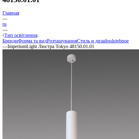
Главная
—
ru
—
Тип освітлення
Бренди
Форма та вид
Розташування
Стиль и дизайн
slujebnoe
—
ImperiumLight Люстра Tokyo 48150.01.01