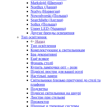
Markslojd (Швеция)
Nordlux (Дания)
Norlys (Норвегия)
Nowodvorski (Польша)
Searchlight (Англия)
Sollux (Польша)
Upper LED (Украина)
Другие бренды освещения
Тип освітлення
Назад
Тип освітлення
Комплектующие к светильникам
Бра декоративні
Ещё всякое
Фонарь столб
Купить лампочки опт – розн
Підвісні люстри для вашої оселі
Настільні лампи
Світильники близько притулені до стелі та
плафони
Подсветка
Підвісні світильники на шнурі
Люстри при стельові
Прожектор
Шинные и трековые системы