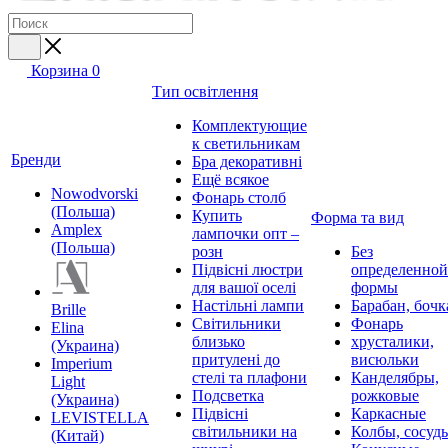
Корзина
0
Тип освітлення
Комплектующие
к светильникам
Бренди
Бра декоративні
Ещё всякое
Nowodvorski
Фонарь столб
(Польша)
Купить
Форма та вид
Amplex
лампочки опт –
(Польша)
розн
Без
Підвісні люстри
определенной
для вашої оселі
формы
Настільні лампи
Барабан, бочк
Brille
Світильники
Фонарь
Elina
близько
хрусталики,
(Украина)
притулені до
висюльки
Imperium
стелі та плафони
Канделябры,
Light
Подсветка
рожковые
(Украина)
Підвісні
Каркасные
LEVISTELLA
світильники на
Колбы, сосуд
(Китай)