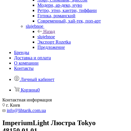
Модерн, ар-деко, нуво
Ретро, этно, кантри, тиффани
Готика, романский
Современный, хай-тек, поп-арт
slujebnoe
Назад
slujebnoe
Экспорт Rozetka
Предложение
Бренды
Доставка и оплата
О компании
Контакты
Личный кабинет
Корзина
0
Контактная информация
г. Киев
info@lihtarik.com.ua
ImperiumLight Люстра Tokyo
48150.01.01