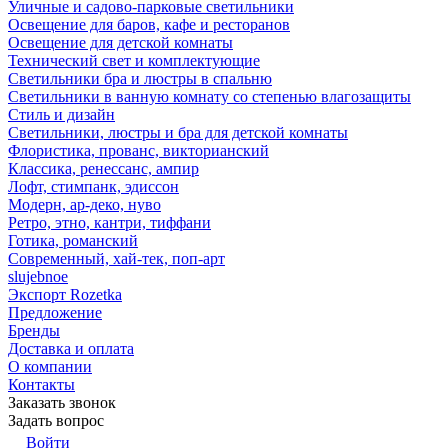
Уличные и садово-парковые светильники
Освещение для баров, кафе и ресторанов
Освещение для детской комнаты
Технический свет и комплектующие
Светильники бра и люстры в спальню
Светильники в ванную комнату со степенью влагозащиты
Стиль и дизайн
Светильники, люстры и бра для детской комнаты
Флористика, прованс, викторианский
Классика, ренессанс, ампир
Лофт, стимпанк, эдиссон
Модерн, ар-деко, нуво
Ретро, этно, кантри, тиффани
Готика, романский
Современный, хай-тек, поп-арт
slujebnoe
Экспорт Rozetka
Предложение
Бренды
Доставка и оплата
О компании
Контакты
Заказать звонок
Задать вопрос
Войти