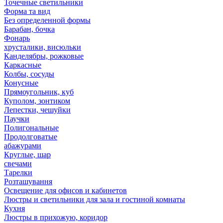
Точечные светильники
Форма та вид
Без определенной формы
Барабан, бочка
Фонарь
хрусталики, висюльки
Канделябры, рожковые
Каркасные
Колбы, сосуды
Конусные
Прямоугольник, куб
Куполом, зонтиком
Лепестки, чешуйки
Паучки
Полигональные
Продолговатые
абажурами
Круглые, шар
свечами
Тарелки
Розташування
Освещение для офисов и кабинетов
Люстры и светильники для зала и гостиной комнаты
Кухня
Люстры в прихожую, коридор