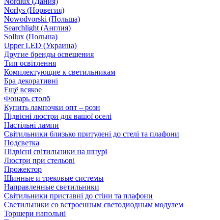
Nordlux (Дания)
Norlys (Норвегия)
Nowodvorski (Польша)
Searchlight (Англия)
Sollux (Польша)
Upper LED (Украина)
Другие бренды освещения
Тип освітлення
Комплектующие к светильникам
Бра декоративні
Ещё всякое
Фонарь столб
Купить лампочки опт – розн
Підвісні люстри для вашої оселі
Настільні лампи
Світильники близько притулені до стелі та плафони
Подсветка
Підвісні світильники на шнурі
Люстри при стельові
Прожектор
Шинные и трековые системы
Направленные светильники
Світильники приставні до стіни та плафони
Светильники со встроенным светодиодным модулем
Торшери напольні