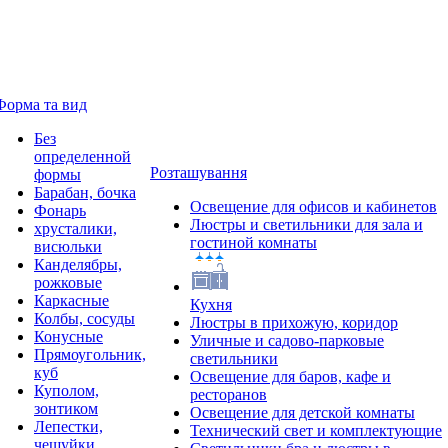
Форма та вид
Без
определенной
Розташування
формы
Барабан, бочка
Освещение для офисов и кабинетов
Фонарь
Люстры и светильники для зала и
хрусталики,
гостиной комнаты
висюльки
Канделябры,
рожковые
Каркасные
Кухня
Колбы, сосуды
Люстры в прихожую, коридор
Конусные
Уличные и садово-парковые
Прямоугольник,
светильники
куб
Освещение для баров, кафе и
Куполом,
ресторанов
зонтиком
Освещение для детской комнаты
Лепестки,
Технический свет и комплектующие
чешуйки