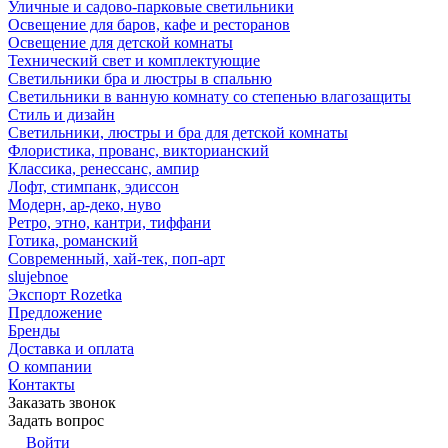
Уличные и садово-парковые светильники
Освещение для баров, кафе и ресторанов
Освещение для детской комнаты
Технический свет и комплектующие
Светильники бра и люстры в спальню
Светильники в ванную комнату со степенью влагозащиты
Стиль и дизайн
Светильники, люстры и бра для детской комнаты
Флористика, прованс, викторианский
Классика, ренессанс, ампир
Лофт, стимпанк, эдиссон
Модерн, ар-деко, нуво
Ретро, этно, кантри, тиффани
Готика, романский
Современный, хай-тек, поп-арт
slujebnoe
Экспорт Rozetka
Предложение
Бренды
Доставка и оплата
О компании
Контакты
Заказать звонок
Задать вопрос
Войти