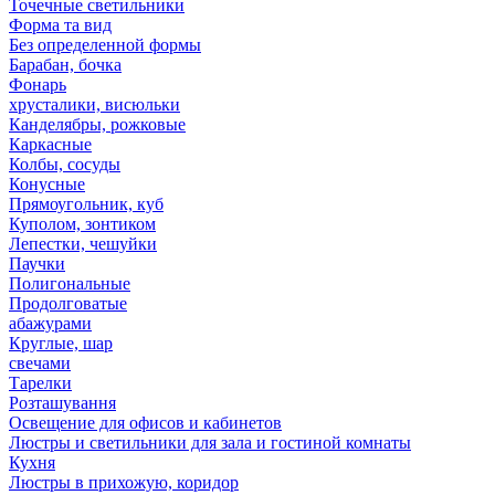
Точечные светильники
Форма та вид
Без определенной формы
Барабан, бочка
Фонарь
хрусталики, висюльки
Канделябры, рожковые
Каркасные
Колбы, сосуды
Конусные
Прямоугольник, куб
Куполом, зонтиком
Лепестки, чешуйки
Паучки
Полигональные
Продолговатые
абажурами
Круглые, шар
свечами
Тарелки
Розташування
Освещение для офисов и кабинетов
Люстры и светильники для зала и гостиной комнаты
Кухня
Люстры в прихожую, коридор