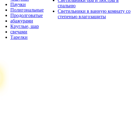
Светильники бра и люстры в
Паучки
спальню
Полигональные
Светильники в ванную комнату со
Продолговатые
степенью влагозащиты
абажурами
Круглые, шар
свечами
Тарелки