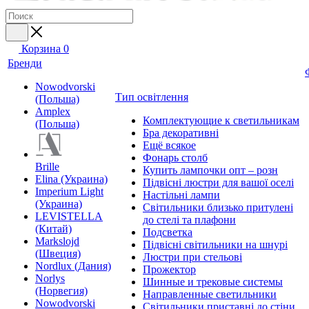
Корзина
0
Бренди
Nowodvorski
Тип освітлення
(Польша)
Amplex
Комплектующие к светильникам
(Польша)
Бра декоративні
Ещё всякое
Фонарь столб
Brille
Купить лампочки опт – розн
Elina (Украина)
Підвісні люстри для вашої оселі
Imperium Light
Настільні лампи
(Украина)
Світильники близько притулені
LEVISTELLA
до стелі та плафони
(Китай)
Подсветка
Markslojd
Підвісні світильники на шнурі
(Швеция)
Люстри при стельові
Nordlux (Дания)
Прожектор
Norlys
Шинные и трековые системы
(Норвегия)
Направленные светильники
Nowodvorski
Світильники приставні до стіни