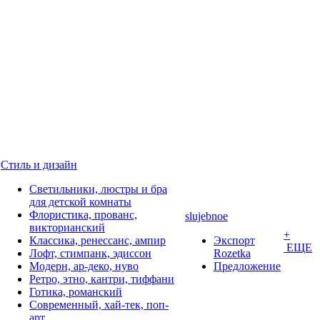
Стиль и дизайн
Светильники, люстры и бра
для детской комнаты
Флористика, прованс,
slujebnoe
викторианский
+
Классика, ренессанс, ампир
Экспорт
ЕЩЕ
Лофт, стимпанк, эдиссон
Rozetka
Модерн, ар-деко, нуво
Предложение
Ретро, этно, кантри, тиффани
Готика, романский
Современный, хай-тек, поп-
арт