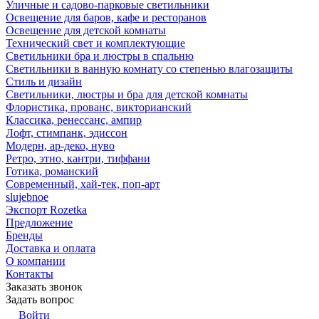
Уличные и садово-парковые светильники
Освещение для баров, кафе и ресторанов
Освещение для детской комнаты
Технический свет и комплектующие
Светильники бра и люстры в спальню
Светильники в ванную комнату со степенью влагозащиты
Стиль и дизайн
Светильники, люстры и бра для детской комнаты
Флористика, прованс, викторианский
Классика, ренессанс, ампир
Лофт, стимпанк, эдиссон
Модерн, ар-деко, нуво
Ретро, этно, кантри, тиффани
Готика, романский
Современный, хай-тек, поп-арт
slujebnoe
Экспорт Rozetka
Предложение
Бренды
Доставка и оплата
О компании
Контакты
Заказать звонок
Задать вопрос
Войти