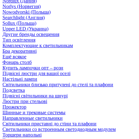
Nordlux (Дания)
Norlys (Норвегия)
Nowodvorski (Польша)
Searchlight (Англия)
Sollux (Польша)
Upper LED (Украина)
Другие бренды освещения
Тип освітлення
Комплектующие к светильникам
Бра декоративні
Ещё всякое
Фонарь столб
Купить лампочки опт – розн
Підвісні люстри для вашої оселі
Настільні лампи
Світильники близько притулені до стелі та плафони
Подсветка
Підвісні світильники на шнурі
Люстри при стельові
Прожектор
Шинные и трековые системы
Направленные светильники
Світильники приставні до стіни та плафони
Светильники со встроенным светодиодным модулем
Торшери напольні