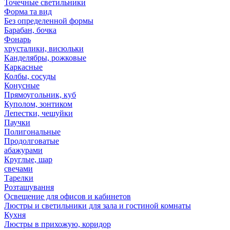
Точечные светильники
Форма та вид
Без определенной формы
Барабан, бочка
Фонарь
хрусталики, висюльки
Канделябры, рожковые
Каркасные
Колбы, сосуды
Конусные
Прямоугольник, куб
Куполом, зонтиком
Лепестки, чешуйки
Паучки
Полигональные
Продолговатые
абажурами
Круглые, шар
свечами
Тарелки
Розташування
Освещение для офисов и кабинетов
Люстры и светильники для зала и гостиной комнаты
Кухня
Люстры в прихожую, коридор