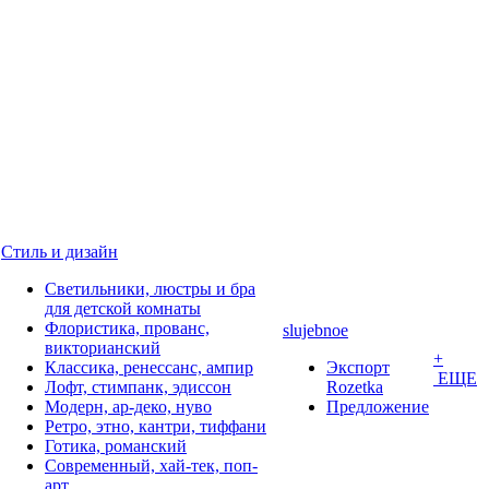
Стиль и дизайн
Светильники, люстры и бра
для детской комнаты
Флористика, прованс,
slujebnoe
викторианский
+
Классика, ренессанс, ампир
Экспорт
ЕЩЕ
Лофт, стимпанк, эдиссон
Rozetka
Модерн, ар-деко, нуво
Предложение
Ретро, этно, кантри, тиффани
Готика, романский
Современный, хай-тек, поп-
арт