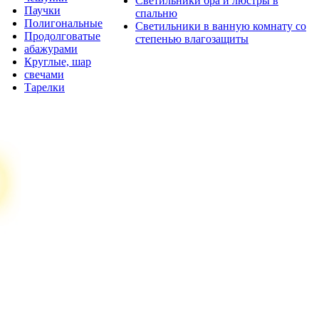
Светильники бра и люстры в
Паучки
спальню
Полигональные
Светильники в ванную комнату со
Продолговатые
степенью влагозащиты
абажурами
Круглые, шар
свечами
Тарелки