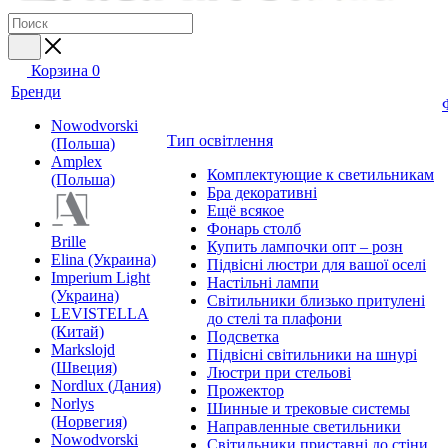
Корзина
0
Бренди
Nowodvorski
Тип освітлення
(Польша)
Amplex
Комплектующие к светильникам
(Польша)
Бра декоративні
Ещё всякое
Фонарь столб
Brille
Купить лампочки опт – розн
Elina (Украина)
Підвісні люстри для вашої оселі
Imperium Light
Настільні лампи
(Украина)
Світильники близько притулені
LEVISTELLA
до стелі та плафони
(Китай)
Подсветка
Markslojd
Підвісні світильники на шнурі
(Швеция)
Люстри при стельові
Nordlux (Дания)
Прожектор
Norlys
Шинные и трековые системы
(Норвегия)
Направленные светильники
Nowodvorski
Світильники приставні до стіни