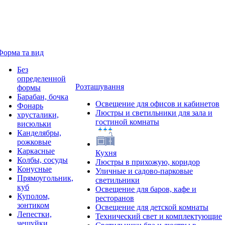
Форма та вид
Без
определенной
Розташування
формы
Барабан, бочка
Освещение для офисов и кабинетов
Фонарь
Люстры и светильники для зала и
хрусталики,
гостиной комнаты
висюльки
Канделябры,
рожковые
Каркасные
Кухня
Колбы, сосуды
Люстры в прихожую, коридор
Конусные
Уличные и садово-парковые
Прямоугольник,
светильники
куб
Освещение для баров, кафе и
Куполом,
ресторанов
зонтиком
Освещение для детской комнаты
Лепестки,
Технический свет и комплектующие
чешуйки