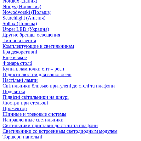
Nordlux (Дания)
Norlys (Норвегия)
Nowodvorski (Польша)
Searchlight (Англия)
Sollux (Польша)
Upper LED (Украина)
Другие бренды освещения
Тип освітлення
Комплектующие к светильникам
Бра декоративні
Ещё всякое
Фонарь столб
Купить лампочки опт – розн
Підвісні люстри для вашої оселі
Настільні лампи
Світильники близько притулені до стелі та плафони
Подсветка
Підвісні світильники на шнурі
Люстри при стельові
Прожектор
Шинные и трековые системы
Направленные светильники
Світильники приставні до стіни та плафони
Светильники со встроенным светодиодным модулем
Торшери напольні