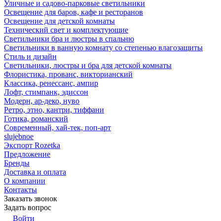
Уличные и садово-парковые светильники
Освещение для баров, кафе и ресторанов
Освещение для детской комнаты
Технический свет и комплектующие
Светильники бра и люстры в спальню
Светильники в ванную комнату со степенью влагозащиты
Стиль и дизайн
Светильники, люстры и бра для детской комнаты
Флористика, прованс, викторианский
Классика, ренессанс, ампир
Лофт, стимпанк, эдиссон
Модерн, ар-деко, нуво
Ретро, этно, кантри, тиффани
Готика, романский
Современный, хай-тек, поп-арт
slujebnoe
Экспорт Rozetka
Предложение
Бренды
Доставка и оплата
О компании
Контакты
Заказать звонок
Задать вопрос
Войти