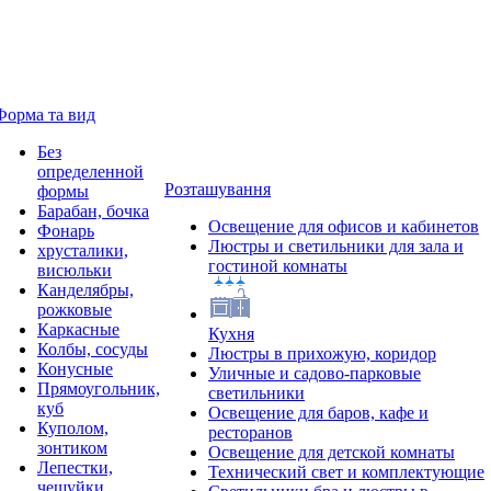
Форма та вид
Без
определенной
Розташування
формы
Барабан, бочка
Освещение для офисов и кабинетов
Фонарь
Люстры и светильники для зала и
хрусталики,
гостиной комнаты
висюльки
Канделябры,
рожковые
Каркасные
Кухня
Колбы, сосуды
Люстры в прихожую, коридор
Конусные
Уличные и садово-парковые
Прямоугольник,
светильники
куб
Освещение для баров, кафе и
Куполом,
ресторанов
зонтиком
Освещение для детской комнаты
Лепестки,
Технический свет и комплектующие
чешуйки