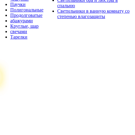
Светильники бра и люстры в
Паучки
спальню
Полигональные
Светильники в ванную комнату со
Продолговатые
степенью влагозащиты
абажурами
Круглые, шар
свечами
Тарелки