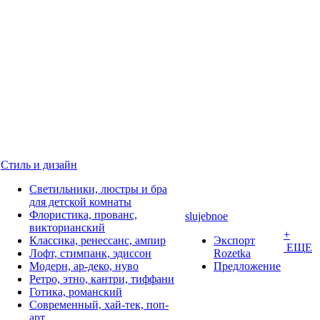
Стиль и дизайн
Светильники, люстры и бра
для детской комнаты
Флористика, прованс,
slujebnoe
викторианский
+
Классика, ренессанс, ампир
Экспорт
ЕЩЕ
Лофт, стимпанк, эдиссон
Rozetka
Модерн, ар-деко, нуво
Предложение
Ретро, этно, кантри, тиффани
Готика, романский
Современный, хай-тек, поп-
арт