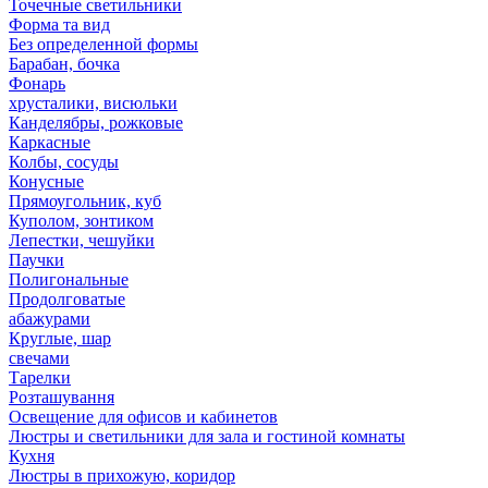
Точечные светильники
Форма та вид
Без определенной формы
Барабан, бочка
Фонарь
хрусталики, висюльки
Канделябры, рожковые
Каркасные
Колбы, сосуды
Конусные
Прямоугольник, куб
Куполом, зонтиком
Лепестки, чешуйки
Паучки
Полигональные
Продолговатые
абажурами
Круглые, шар
свечами
Тарелки
Розташування
Освещение для офисов и кабинетов
Люстры и светильники для зала и гостиной комнаты
Кухня
Люстры в прихожую, коридор