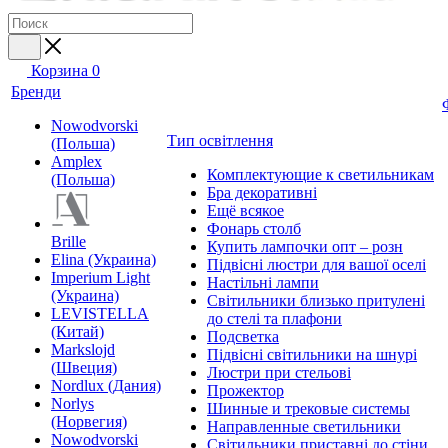
Корзина
0
Бренди
Nowodvorski
Тип освітлення
(Польша)
Amplex
Комплектующие к светильникам
(Польша)
Бра декоративні
Ещё всякое
Фонарь столб
Brille
Купить лампочки опт – розн
Elina (Украина)
Підвісні люстри для вашої оселі
Imperium Light
Настільні лампи
(Украина)
Світильники близько притулені
LEVISTELLA
до стелі та плафони
(Китай)
Подсветка
Markslojd
Підвісні світильники на шнурі
(Швеция)
Люстри при стельові
Nordlux (Дания)
Прожектор
Norlys
Шинные и трековые системы
(Норвегия)
Направленные светильники
Nowodvorski
Світильники приставні до стіни