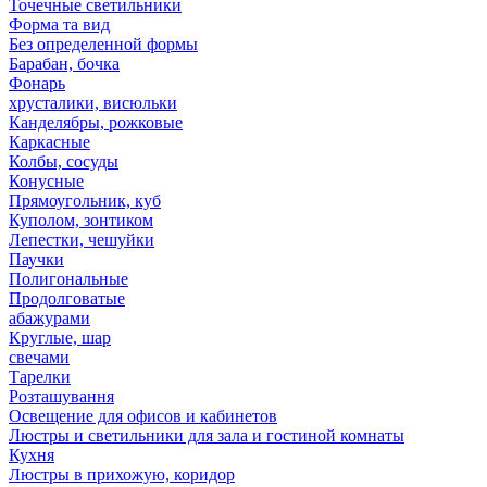
Точечные светильники
Форма та вид
Без определенной формы
Барабан, бочка
Фонарь
хрусталики, висюльки
Канделябры, рожковые
Каркасные
Колбы, сосуды
Конусные
Прямоугольник, куб
Куполом, зонтиком
Лепестки, чешуйки
Паучки
Полигональные
Продолговатые
абажурами
Круглые, шар
свечами
Тарелки
Розташування
Освещение для офисов и кабинетов
Люстры и светильники для зала и гостиной комнаты
Кухня
Люстры в прихожую, коридор