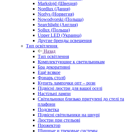
Markslojd (Швеция)
Nordlux (Дания)
Norlys (Норвегия)
Nowodvorski (Польша)
Searchlight (Англия)
Sollux (Польша)
Upper LED (Украина)
Другие бренды освещения
Тип освітлення
Назад
Тип освітлення
Комплектующие к светильникам
Бра декоративні
Ещё всякое
Фонарь столб
Купить лампочки опт – розн
Підвісні люстри для вашої оселі
Настільні лампи
Світильники близько притулені до стелі та
плафони
Подсветка
Підвісні світильники на шнурі
Люстри при стельові
Прожектор
Шинные и трековые системы