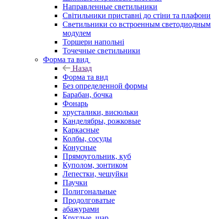
Направленные светильники
Світильники приставні до стіни та плафони
Светильники со встроенным светодиодным
модулем
Торшери напольні
Точечные светильники
Форма та вид
Назад
Форма та вид
Без определенной формы
Барабан, бочка
Фонарь
хрусталики, висюльки
Канделябры, рожковые
Каркасные
Колбы, сосуды
Конусные
Прямоугольник, куб
Куполом, зонтиком
Лепестки, чешуйки
Паучки
Полигональные
Продолговатые
абажурами
Круглые, шар