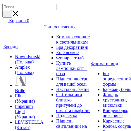
Корзина
0
Тип освітлення
Комплектующие
к светильникам
Бренди
Бра декоративні
Ещё всякое
Nowodvorski
Фонарь столб
(Польша)
Купить
Форма та вид
Amplex
лампочки опт –
(Польша)
розн
Без
Підвісні люстри
определенной
для вашої оселі
формы
Настільні лампи
Барабан, бочк
Brille
Світильники
Фонарь
Elina
близько
хрусталики,
(Украина)
притулені до
висюльки
Imperium
стелі та плафони
Канделябры,
Light
Подсветка
рожковые
(Украина)
Підвісні
Каркасные
LEVISTELLA
світильники на
Колбы, сосуд
(Китай)