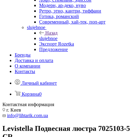
Модерн, ар-деко, нуво
Ретро, этно, кантри, тиффани
Готика, романский
Современный, хай-тек, поп-арт
slujebnoe
Назад
slujebnoe
Экспорт Rozetka
Предложение
Бренды
Доставка и оплата
О компании
Контакты
Личный кабинет
Корзина
0
Контактная информация
г. Киев
info@lihtarik.com.ua
Levistella Подвесная люстра 7025103-5
CR