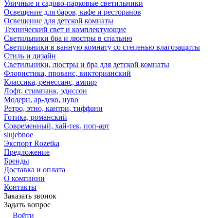
Уличные и садово-парковые светильники
Освещение для баров, кафе и ресторанов
Освещение для детской комнаты
Технический свет и комплектующие
Светильники бра и люстры в спальню
Светильники в ванную комнату со степенью влагозащиты
Стиль и дизайн
Светильники, люстры и бра для детской комнаты
Флористика, прованс, викторианский
Классика, ренессанс, ампир
Лофт, стимпанк, эдиссон
Модерн, ар-деко, нуво
Ретро, этно, кантри, тиффани
Готика, романский
Современный, хай-тек, поп-арт
slujebnoe
Экспорт Rozetka
Предложение
Бренды
Доставка и оплата
О компании
Контакты
Заказать звонок
Задать вопрос
Войти