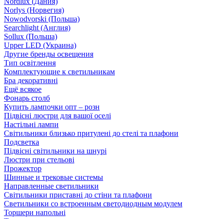
Nordlux (Дания)
Norlys (Норвегия)
Nowodvorski (Польша)
Searchlight (Англия)
Sollux (Польша)
Upper LED (Украина)
Другие бренды освещения
Тип освітлення
Комплектующие к светильникам
Бра декоративні
Ещё всякое
Фонарь столб
Купить лампочки опт – розн
Підвісні люстри для вашої оселі
Настільні лампи
Світильники близько притулені до стелі та плафони
Подсветка
Підвісні світильники на шнурі
Люстри при стельові
Прожектор
Шинные и трековые системы
Направленные светильники
Світильники приставні до стіни та плафони
Светильники со встроенным светодиодным модулем
Торшери напольні