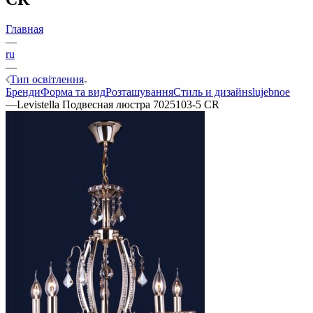
Главная
—
ru
—
Тип освітлення
Бренди
Форма та вид
Розташування
Стиль и дизайн
slujebnoe
—
Levistella Подвесная люстра 7025103-5 CR