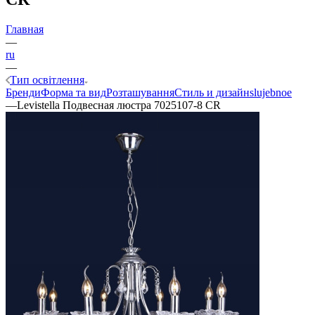
Главная
—
ru
—
Тип освітлення
Бренди
Форма та вид
Розташування
Стиль и дизайн
slujebnoe
—
Levistella Подвесная люстра 7025107-8 CR