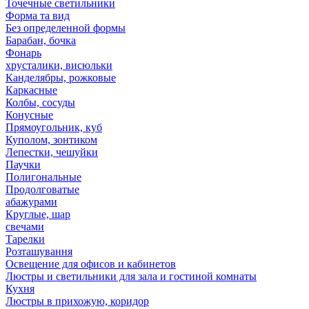
Точечные светильники
Форма та вид
Без определенной формы
Барабан, бочка
Фонарь
хрусталики, висюльки
Канделябры, рожковые
Каркасные
Колбы, сосуды
Конусные
Прямоугольник, куб
Куполом, зонтиком
Лепестки, чешуйки
Паучки
Полигональные
Продолговатые
абажурами
Круглые, шар
свечами
Тарелки
Розташування
Освещение для офисов и кабинетов
Люстры и светильники для зала и гостиной комнаты
Кухня
Люстры в прихожую, коридор