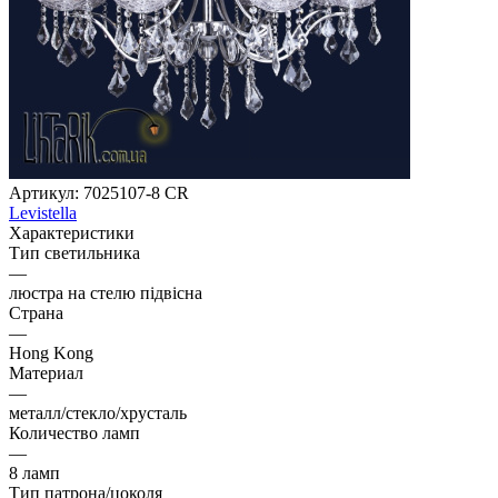
Артикул:
7025107-8 CR
Levistella
Характеристики
Тип светильника
—
люстра на стелю підвісна
Страна
—
Hong Kong
Материал
—
металл/стекло/хрусталь
Количество ламп
—
8 ламп
Тип патрона/цоколя