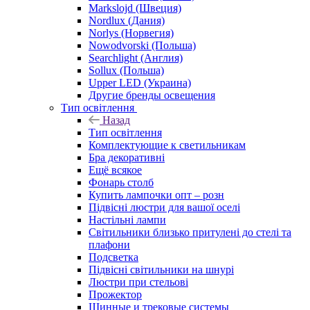
Markslojd (Швеция)
Nordlux (Дания)
Norlys (Норвегия)
Nowodvorski (Польша)
Searchlight (Англия)
Sollux (Польша)
Upper LED (Украина)
Другие бренды освещения
Тип освітлення
Назад
Тип освітлення
Комплектующие к светильникам
Бра декоративні
Ещё всякое
Фонарь столб
Купить лампочки опт – розн
Підвісні люстри для вашої оселі
Настільні лампи
Світильники близько притулені до стелі та
плафони
Подсветка
Підвісні світильники на шнурі
Люстри при стельові
Прожектор
Шинные и трековые системы