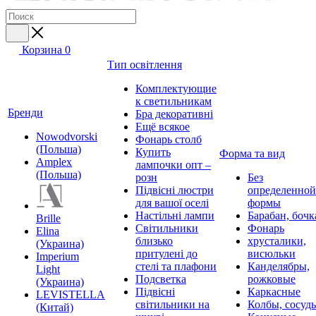
Корзина
0
Тип освітлення
Комплектующие
к светильникам
Бренди
Бра декоративні
Ещё всякое
Nowodvorski
Фонарь столб
(Польша)
Купить
Форма та вид
Amplex
лампочки опт –
(Польша)
розн
Без
Підвісні люстри
определенной
для вашої оселі
формы
Настільні лампи
Барабан, бочк
Brille
Світильники
Фонарь
Elina
близько
хрусталики,
(Украина)
притулені до
висюльки
Imperium
стелі та плафони
Канделябры,
Light
Подсветка
рожковые
(Украина)
Підвісні
Каркасные
LEVISTELLA
світильники на
Колбы, сосуд
(Китай)