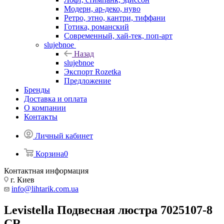
Модерн, ар-деко, нуво
Ретро, этно, кантри, тиффани
Готика, романский
Современный, хай-тек, поп-арт
slujebnoe
Назад
slujebnoe
Экспорт Rozetka
Предложение
Бренды
Доставка и оплата
О компании
Контакты
Личный кабинет
Корзина
0
Контактная информация
г. Киев
info@lihtarik.com.ua
Levistella Подвесная люстра 7025107-8
CR