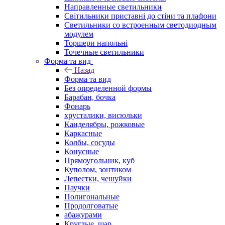
Направленные светильники
Світильники приставні до стіни та плафони
Светильники со встроенным светодиодным
модулем
Торшери напольні
Точечные светильники
Форма та вид
Назад
Форма та вид
Без определенной формы
Барабан, бочка
Фонарь
хрусталики, висюльки
Канделябры, рожковые
Каркасные
Колбы, сосуды
Конусные
Прямоугольник, куб
Куполом, зонтиком
Лепестки, чешуйки
Паучки
Полигональные
Продолговатые
абажурами
Круглые, шар