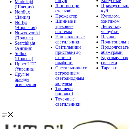
шнурі
Конусные
Markslojd
Люстри при
Прямоугольни
(Швеция)
стельові
куб
Nordlux
Прожектор
Куполом,
(Дания)
Шинные и
зонтиком
Norlys
трековые
Лепестки,
(Норвегия)
системы
чешуйки
Nowodvorski
Направленные
Паучки
(Польша)
светильники
Полигональн
Searchlight
Світильники
Продолговат
(Англия)
приставні до
абажурами
Sollux
стіни та
Круглые, шар
(Польша)
плафони
свечами
Upper LED
Светильники со
Тарелки
(Украина)
встроенным
Другие
светодиодным
бренды
модулем
освещения
Торшери
напольні
Точечные
светильники