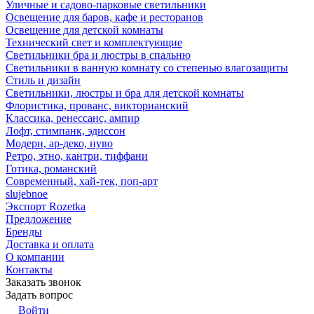
Уличные и садово-парковые светильники
Освещение для баров, кафе и ресторанов
Освещение для детской комнаты
Технический свет и комплектующие
Светильники бра и люстры в спальню
Светильники в ванную комнату со степенью влагозащиты
Стиль и дизайн
Светильники, люстры и бра для детской комнаты
Флористика, прованс, викторианский
Классика, ренессанс, ампир
Лофт, стимпанк, эдиссон
Модерн, ар-деко, нуво
Ретро, этно, кантри, тиффани
Готика, романский
Современный, хай-тек, поп-арт
slujebnoe
Экспорт Rozetka
Предложение
Бренды
Доставка и оплата
О компании
Контакты
Заказать звонок
Задать вопрос
Войти