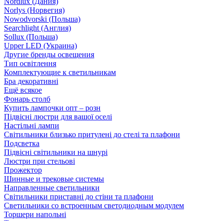
Nordlux (Дания)
Norlys (Норвегия)
Nowodvorski (Польша)
Searchlight (Англия)
Sollux (Польша)
Upper LED (Украина)
Другие бренды освещения
Тип освітлення
Комплектующие к светильникам
Бра декоративні
Ещё всякое
Фонарь столб
Купить лампочки опт – розн
Підвісні люстри для вашої оселі
Настільні лампи
Світильники близько притулені до стелі та плафони
Подсветка
Підвісні світильники на шнурі
Люстри при стельові
Прожектор
Шинные и трековые системы
Направленные светильники
Світильники приставні до стіни та плафони
Светильники со встроенным светодиодным модулем
Торшери напольні