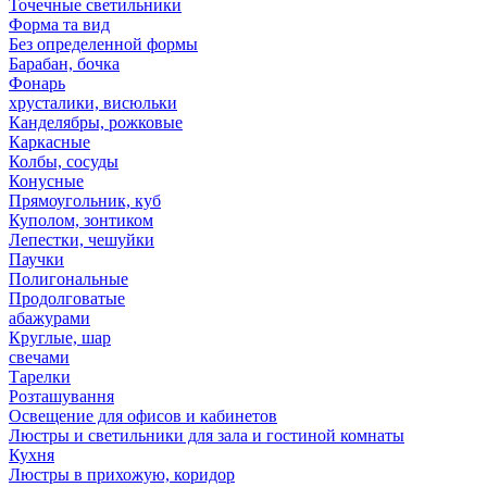
Точечные светильники
Форма та вид
Без определенной формы
Барабан, бочка
Фонарь
хрусталики, висюльки
Канделябры, рожковые
Каркасные
Колбы, сосуды
Конусные
Прямоугольник, куб
Куполом, зонтиком
Лепестки, чешуйки
Паучки
Полигональные
Продолговатые
абажурами
Круглые, шар
свечами
Тарелки
Розташування
Освещение для офисов и кабинетов
Люстры и светильники для зала и гостиной комнаты
Кухня
Люстры в прихожую, коридор