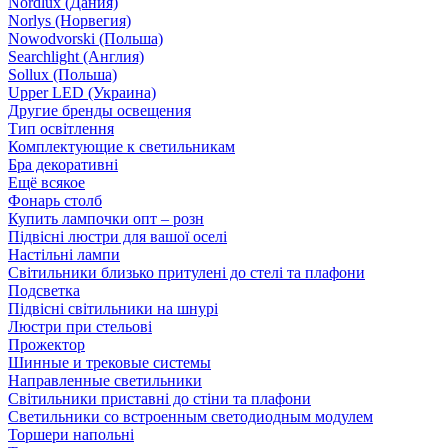
Nordlux (Дания)
Norlys (Норвегия)
Nowodvorski (Польша)
Searchlight (Англия)
Sollux (Польша)
Upper LED (Украина)
Другие бренды освещения
Тип освітлення
Комплектующие к светильникам
Бра декоративні
Ещё всякое
Фонарь столб
Купить лампочки опт – розн
Підвісні люстри для вашої оселі
Настільні лампи
Світильники близько притулені до стелі та плафони
Подсветка
Підвісні світильники на шнурі
Люстри при стельові
Прожектор
Шинные и трековые системы
Направленные светильники
Світильники приставні до стіни та плафони
Светильники со встроенным светодиодным модулем
Торшери напольні