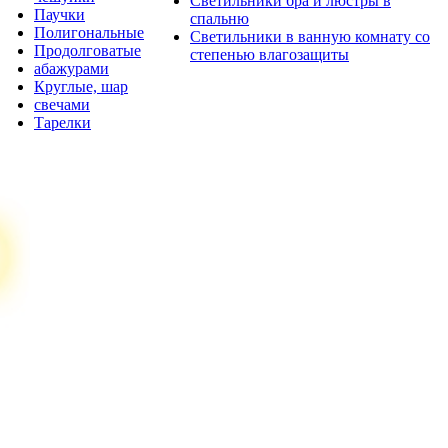
Светильники бра и люстры в
Паучки
спальню
Полигональные
Светильники в ванную комнату со
Продолговатые
степенью влагозащиты
абажурами
Круглые, шар
свечами
Тарелки