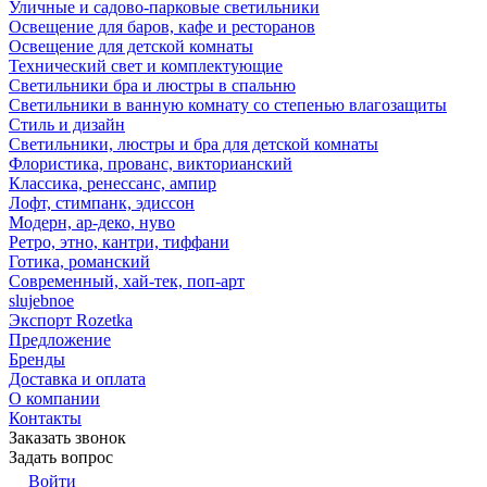
Уличные и садово-парковые светильники
Освещение для баров, кафе и ресторанов
Освещение для детской комнаты
Технический свет и комплектующие
Светильники бра и люстры в спальню
Светильники в ванную комнату со степенью влагозащиты
Стиль и дизайн
Светильники, люстры и бра для детской комнаты
Флористика, прованс, викторианский
Классика, ренессанс, ампир
Лофт, стимпанк, эдиссон
Модерн, ар-деко, нуво
Ретро, этно, кантри, тиффани
Готика, романский
Современный, хай-тек, поп-арт
slujebnoe
Экспорт Rozetka
Предложение
Бренды
Доставка и оплата
О компании
Контакты
Заказать звонок
Задать вопрос
Войти