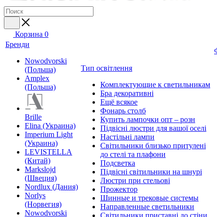
Корзина
0
Бренди
Nowodvorski
Тип освітлення
(Польша)
Amplex
Комплектующие к светильникам
(Польша)
Бра декоративні
Ещё всякое
Фонарь столб
Brille
Купить лампочки опт – розн
Elina (Украина)
Підвісні люстри для вашої оселі
Imperium Light
Настільні лампи
(Украина)
Світильники близько притулені
LEVISTELLA
до стелі та плафони
(Китай)
Подсветка
Markslojd
Підвісні світильники на шнурі
(Швеция)
Люстри при стельові
Nordlux (Дания)
Прожектор
Norlys
Шинные и трековые системы
(Норвегия)
Направленные светильники
Nowodvorski
Світильники приставні до стіни