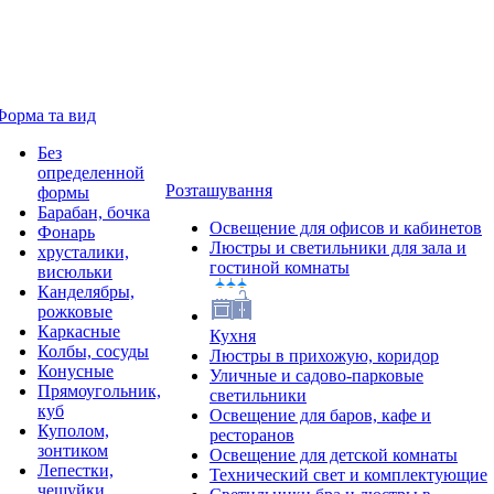
Форма та вид
Без
определенной
Розташування
формы
Барабан, бочка
Освещение для офисов и кабинетов
Фонарь
Люстры и светильники для зала и
хрусталики,
гостиной комнаты
висюльки
Канделябры,
рожковые
Каркасные
Кухня
Колбы, сосуды
Люстры в прихожую, коридор
Конусные
Уличные и садово-парковые
Прямоугольник,
светильники
куб
Освещение для баров, кафе и
Куполом,
ресторанов
зонтиком
Освещение для детской комнаты
Лепестки,
Технический свет и комплектующие
чешуйки