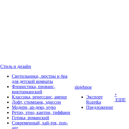
Стиль и дизайн
Светильники, люстры и бра
для детской комнаты
Флористика, прованс,
slujebnoe
викторианский
+
Классика, ренессанс, ампир
Экспорт
ЕЩЕ
Лофт, стимпанк, эдиссон
Rozetka
Модерн, ар-деко, нуво
Предложение
Ретро, этно, кантри, тиффани
Готика, романский
Современный, хай-тек, поп-
арт