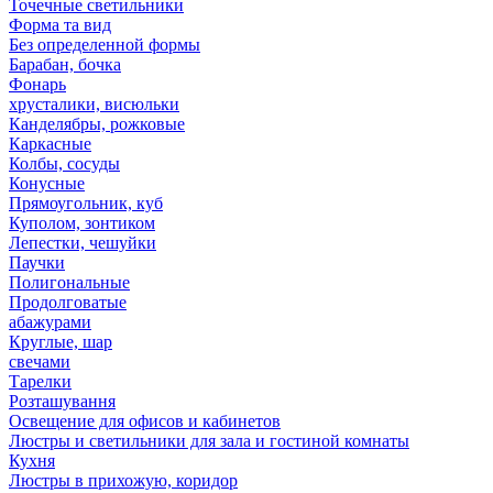
Точечные светильники
Форма та вид
Без определенной формы
Барабан, бочка
Фонарь
хрусталики, висюльки
Канделябры, рожковые
Каркасные
Колбы, сосуды
Конусные
Прямоугольник, куб
Куполом, зонтиком
Лепестки, чешуйки
Паучки
Полигональные
Продолговатые
абажурами
Круглые, шар
свечами
Тарелки
Розташування
Освещение для офисов и кабинетов
Люстры и светильники для зала и гостиной комнаты
Кухня
Люстры в прихожую, коридор