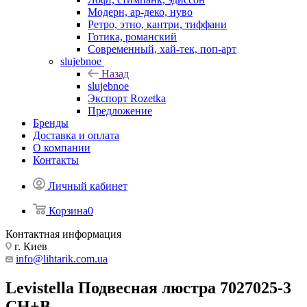
Модерн, ар-деко, нуво
Ретро, этно, кантри, тиффани
Готика, романский
Современный, хай-тек, поп-арт
slujebnoe
Назад
slujebnoe
Экспорт Rozetka
Предложение
Бренды
Доставка и оплата
О компании
Контакты
Личный кабинет
Корзина
0
Контактная информация
г. Киев
info@lihtarik.com.ua
Levistella Подвесная люстра 7027025-3
CH+B