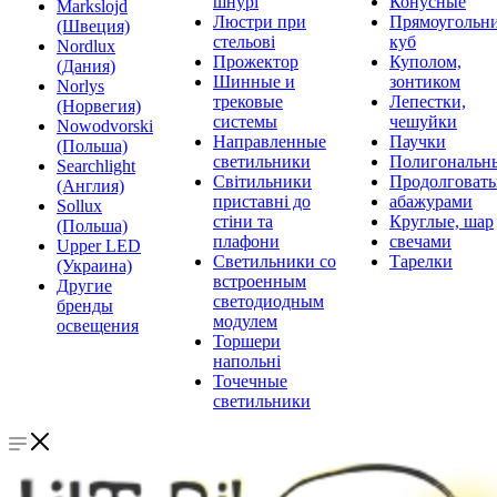
шнурі
Конусные
Markslojd
Люстри при
Прямоугольни
(Швеция)
стельові
куб
Nordlux
Прожектор
Куполом,
(Дания)
Шинные и
зонтиком
Norlys
трековые
Лепестки,
(Норвегия)
системы
чешуйки
Nowodvorski
Направленные
Паучки
(Польша)
светильники
Полигональн
Searchlight
Світильники
Продолговат
(Англия)
приставні до
абажурами
Sollux
стіни та
Круглые, шар
(Польша)
плафони
свечами
Upper LED
Светильники со
Тарелки
(Украина)
встроенным
Другие
светодиодным
бренды
модулем
освещения
Торшери
напольні
Точечные
светильники