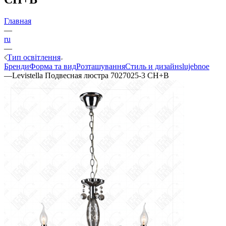
Главная
—
ru
—
Тип освітлення
Бренди
Форма та вид
Розташування
Стиль и дизайн
slujebnoe
—
Levistella Подвесная люстра 7027025-3 CH+B