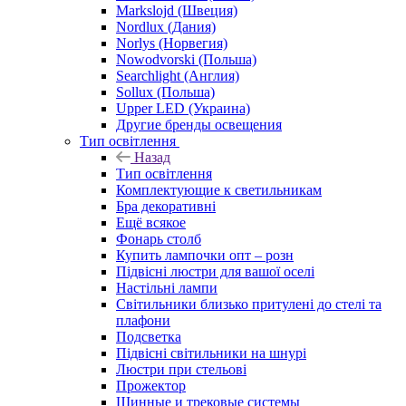
Markslojd (Швеция)
Nordlux (Дания)
Norlys (Норвегия)
Nowodvorski (Польша)
Searchlight (Англия)
Sollux (Польша)
Upper LED (Украина)
Другие бренды освещения
Тип освітлення
Назад
Тип освітлення
Комплектующие к светильникам
Бра декоративні
Ещё всякое
Фонарь столб
Купить лампочки опт – розн
Підвісні люстри для вашої оселі
Настільні лампи
Світильники близько притулені до стелі та
плафони
Подсветка
Підвісні світильники на шнурі
Люстри при стельові
Прожектор
Шинные и трековые системы