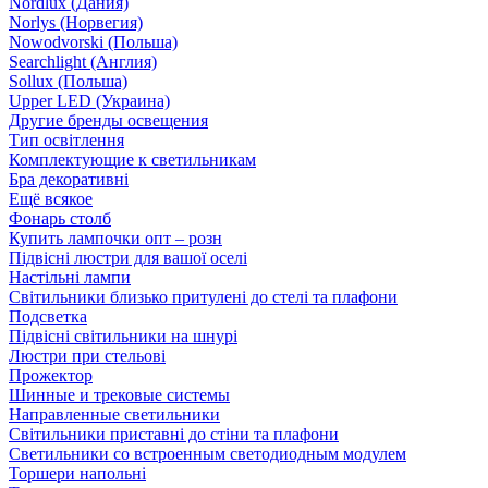
Nordlux (Дания)
Norlys (Норвегия)
Nowodvorski (Польша)
Searchlight (Англия)
Sollux (Польша)
Upper LED (Украина)
Другие бренды освещения
Тип освітлення
Комплектующие к светильникам
Бра декоративні
Ещё всякое
Фонарь столб
Купить лампочки опт – розн
Підвісні люстри для вашої оселі
Настільні лампи
Світильники близько притулені до стелі та плафони
Подсветка
Підвісні світильники на шнурі
Люстри при стельові
Прожектор
Шинные и трековые системы
Направленные светильники
Світильники приставні до стіни та плафони
Светильники со встроенным светодиодным модулем
Торшери напольні