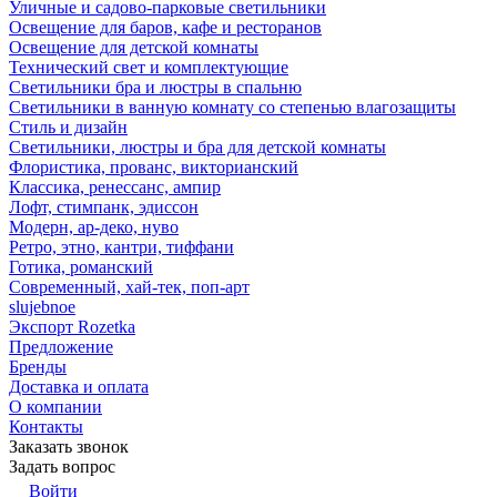
Уличные и садово-парковые светильники
Освещение для баров, кафе и ресторанов
Освещение для детской комнаты
Технический свет и комплектующие
Светильники бра и люстры в спальню
Светильники в ванную комнату со степенью влагозащиты
Стиль и дизайн
Светильники, люстры и бра для детской комнаты
Флористика, прованс, викторианский
Классика, ренессанс, ампир
Лофт, стимпанк, эдиссон
Модерн, ар-деко, нуво
Ретро, этно, кантри, тиффани
Готика, романский
Современный, хай-тек, поп-арт
slujebnoe
Экспорт Rozetka
Предложение
Бренды
Доставка и оплата
О компании
Контакты
Заказать звонок
Задать вопрос
Войти