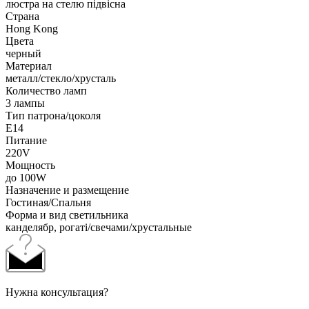
люстра на стелю підвісна
Страна
Hong Kong
Цвета
черный
Материал
металл/стекло/хрусталь
Количество ламп
3 лампы
Тип патрона/цоколя
E14
Питание
220V
Мощность
до 100W
Назначение и размещение
Гостиная/Спальня
Форма и вид светильника
канделябр, рогаті/свечами/хрустальные
Нужна консультация?