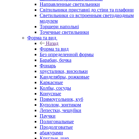
Направленные светильники
Світильники приставні до стіни та плафони
Светильники со встроенным светодиодным
модулем
Торшери напольні
Точечные светильники
Форма та вид
Назад
Форма та вид
Без определенной формы
Барабан, бочка
Фонарь
хрусталики, висюльки
Канделябры, рожковые
Каркасные
Колбы, сосуды
Конусные
Прямоугольник, куб
Куполом, зонтиком
Лепестки, чешуйки
Паучки
Полигональные
Продолговатые
абажурами
Круглые, шар