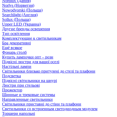
Nordlux (Дания)
Norlys (Норвегия)
Nowodvorski (Польша)
Searchlight (Англия)
Sollux (Польша)
Upper LED (Украина)
Другие бренды освещения
Тип освітлення
Комплектующие к светильникам
Бра декоративні
Ещё всякое
Фонарь столб
Купить лампочки опт – розн
Підвісні люстри для вашої оселі
Настільні лампи
Світильники близько притулені до стелі та плафони
Подсветка
Підвісні світильники на шнурі
Люстри при стельові
Прожектор
Шинные и трековые системы
Направленные светильники
Світильники приставні до стіни та плафони
Светильники со встроенным светодиодным модулем
Торшери напольні