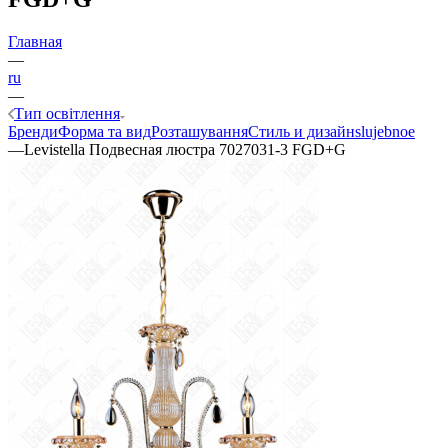
Главная
—
ru
—
Тип освітлення
Бренди
Форма та вид
Розташування
Стиль и дизайн
slujebnoe
—
Levistella Подвесная люстра 7027031-3 FGD+G