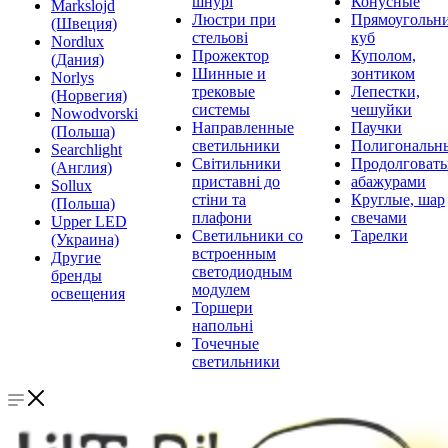
шнурі
Конусные
Markslojd
Люстри при
Прямоугольни
(Швеция)
стельові
куб
Nordlux
Прожектор
Куполом,
(Дания)
Шинные и
зонтиком
Norlys
трековые
Лепестки,
(Норвегия)
системы
чешуйки
Nowodvorski
Направленные
Паучки
(Польша)
светильники
Полигональн
Searchlight
Світильники
Продолговат
(Англия)
приставні до
абажурами
Sollux
стіни та
Круглые, шар
(Польша)
плафони
свечами
Upper LED
Светильники со
Тарелки
(Украина)
встроенным
Другие
светодиодным
бренды
модулем
освещения
Торшери
напольні
Точечные
светильники