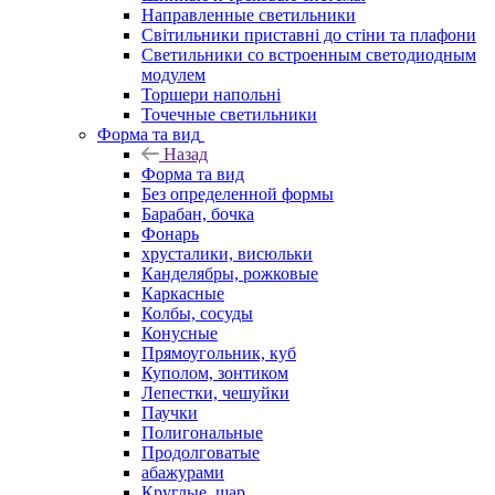
Направленные светильники
Світильники приставні до стіни та плафони
Светильники со встроенным светодиодным
модулем
Торшери напольні
Точечные светильники
Форма та вид
Назад
Форма та вид
Без определенной формы
Барабан, бочка
Фонарь
хрусталики, висюльки
Канделябры, рожковые
Каркасные
Колбы, сосуды
Конусные
Прямоугольник, куб
Куполом, зонтиком
Лепестки, чешуйки
Паучки
Полигональные
Продолговатые
абажурами
Круглые, шар