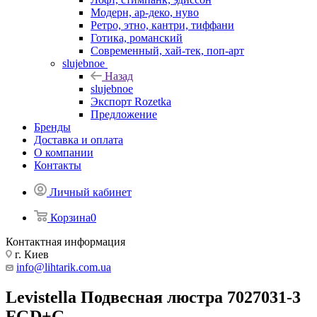
Модерн, ар-деко, нуво
Ретро, этно, кантри, тиффани
Готика, романский
Современный, хай-тек, поп-арт
slujebnoe
Назад
slujebnoe
Экспорт Rozetka
Предложение
Бренды
Доставка и оплата
О компании
Контакты
Личный кабинет
Корзина
0
Контактная информация
г. Киев
info@lihtarik.com.ua
Levistella Подвесная люстра 7027031-3
FGD+G