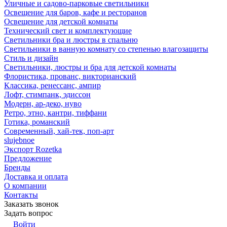
Уличные и садово-парковые светильники
Освещение для баров, кафе и ресторанов
Освещение для детской комнаты
Технический свет и комплектующие
Светильники бра и люстры в спальню
Светильники в ванную комнату со степенью влагозащиты
Стиль и дизайн
Светильники, люстры и бра для детской комнаты
Флористика, прованс, викторианский
Классика, ренессанс, ампир
Лофт, стимпанк, эдиссон
Модерн, ар-деко, нуво
Ретро, этно, кантри, тиффани
Готика, романский
Современный, хай-тек, поп-арт
slujebnoe
Экспорт Rozetka
Предложение
Бренды
Доставка и оплата
О компании
Контакты
Заказать звонок
Задать вопрос
Войти