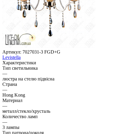
Артикул:
7027031-3 FGD+G
Levistella
Характеристики
Тип светильника
—
люстра на стелю підвісна
Страна
—
Hong Kong
Материал
—
металл/стекло/хрусталь
Количество ламп
—
3 лампы
Тип патрона/цоколя