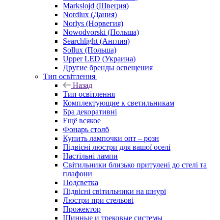
Markslojd (Швеция)
Nordlux (Дания)
Norlys (Норвегия)
Nowodvorski (Польша)
Searchlight (Англия)
Sollux (Польша)
Upper LED (Украина)
Другие бренды освещения
Тип освітлення
Назад
Тип освітлення
Комплектующие к светильникам
Бра декоративні
Ещё всякое
Фонарь столб
Купить лампочки опт – розн
Підвісні люстри для вашої оселі
Настільні лампи
Світильники близько притулені до стелі та
плафони
Подсветка
Підвісні світильники на шнурі
Люстри при стельові
Прожектор
Шинные и трековые системы