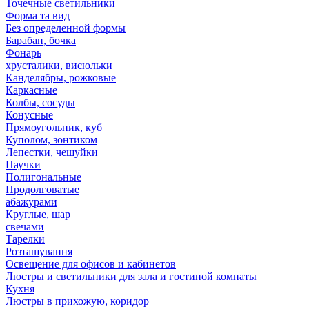
Точечные светильники
Форма та вид
Без определенной формы
Барабан, бочка
Фонарь
хрусталики, висюльки
Канделябры, рожковые
Каркасные
Колбы, сосуды
Конусные
Прямоугольник, куб
Куполом, зонтиком
Лепестки, чешуйки
Паучки
Полигональные
Продолговатые
абажурами
Круглые, шар
свечами
Тарелки
Розташування
Освещение для офисов и кабинетов
Люстры и светильники для зала и гостиной комнаты
Кухня
Люстры в прихожую, коридор