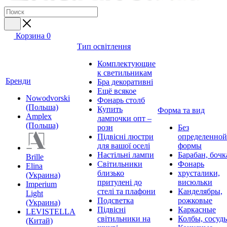
Корзина
0
Тип освітлення
Комплектующие
к светильникам
Бренди
Бра декоративні
Ещё всякое
Nowodvorski
Фонарь столб
(Польша)
Купить
Форма та вид
Amplex
лампочки опт –
(Польша)
розн
Без
Підвісні люстри
определенной
для вашої оселі
формы
Настільні лампи
Барабан, бочк
Brille
Світильники
Фонарь
Elina
близько
хрусталики,
(Украина)
притулені до
висюльки
Imperium
стелі та плафони
Канделябры,
Light
Подсветка
рожковые
(Украина)
Підвісні
Каркасные
LEVISTELLA
світильники на
Колбы, сосуд
(Китай)