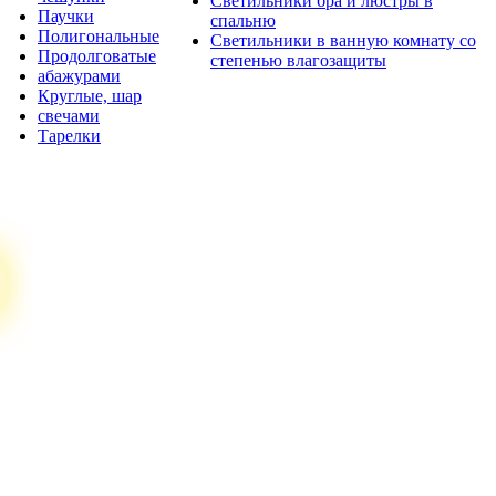
Светильники бра и люстры в
Паучки
спальню
Полигональные
Светильники в ванную комнату со
Продолговатые
степенью влагозащиты
абажурами
Круглые, шар
свечами
Тарелки