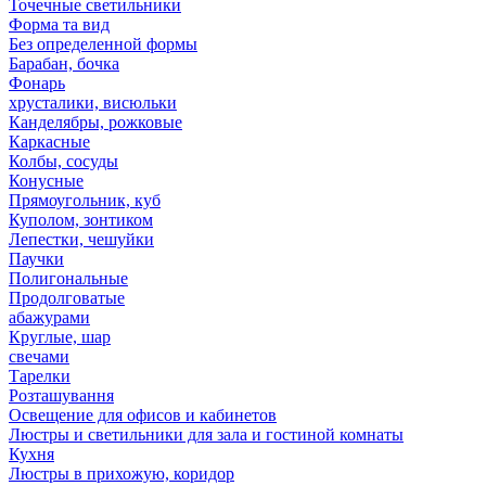
Точечные светильники
Форма та вид
Без определенной формы
Барабан, бочка
Фонарь
хрусталики, висюльки
Канделябры, рожковые
Каркасные
Колбы, сосуды
Конусные
Прямоугольник, куб
Куполом, зонтиком
Лепестки, чешуйки
Паучки
Полигональные
Продолговатые
абажурами
Круглые, шар
свечами
Тарелки
Розташування
Освещение для офисов и кабинетов
Люстры и светильники для зала и гостиной комнаты
Кухня
Люстры в прихожую, коридор