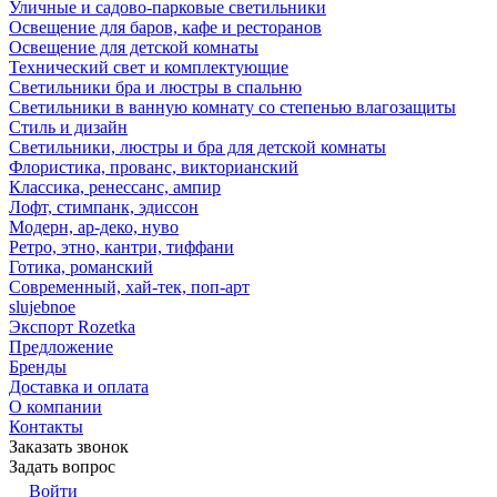
Уличные и садово-парковые светильники
Освещение для баров, кафе и ресторанов
Освещение для детской комнаты
Технический свет и комплектующие
Светильники бра и люстры в спальню
Светильники в ванную комнату со степенью влагозащиты
Стиль и дизайн
Светильники, люстры и бра для детской комнаты
Флористика, прованс, викторианский
Классика, ренессанс, ампир
Лофт, стимпанк, эдиссон
Модерн, ар-деко, нуво
Ретро, этно, кантри, тиффани
Готика, романский
Современный, хай-тек, поп-арт
slujebnoe
Экспорт Rozetka
Предложение
Бренды
Доставка и оплата
О компании
Контакты
Заказать звонок
Задать вопрос
Войти