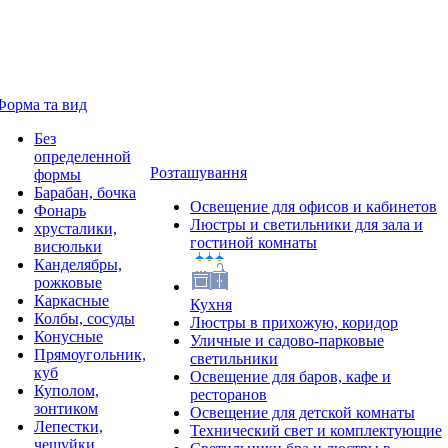
Форма та вид
Без
определенной
Розташування
формы
Барабан, бочка
Освещение для офисов и кабинетов
Фонарь
Люстры и светильники для зала и
хрусталики,
гостиной комнаты
висюльки
Канделябры,
рожковые
Каркасные
Кухня
Колбы, сосуды
Люстры в прихожую, коридор
Конусные
Уличные и садово-парковые
Прямоугольник,
светильники
куб
Освещение для баров, кафе и
Куполом,
ресторанов
зонтиком
Освещение для детской комнаты
Лепестки,
Технический свет и комплектующие
чешуйки