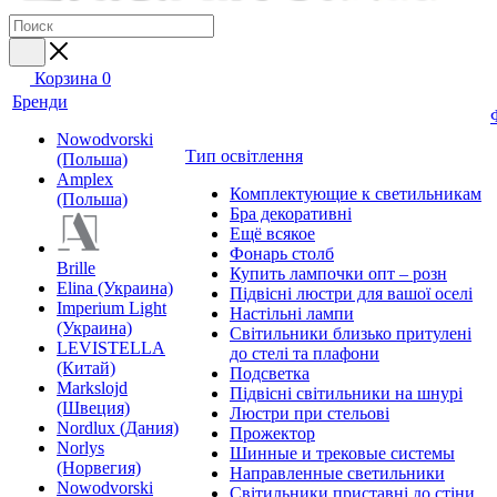
Корзина
0
Бренди
Nowodvorski
Тип освітлення
(Польша)
Amplex
Комплектующие к светильникам
(Польша)
Бра декоративні
Ещё всякое
Фонарь столб
Brille
Купить лампочки опт – розн
Elina (Украина)
Підвісні люстри для вашої оселі
Imperium Light
Настільні лампи
(Украина)
Світильники близько притулені
LEVISTELLA
до стелі та плафони
(Китай)
Подсветка
Markslojd
Підвісні світильники на шнурі
(Швеция)
Люстри при стельові
Nordlux (Дания)
Прожектор
Norlys
Шинные и трековые системы
(Норвегия)
Направленные светильники
Nowodvorski
Світильники приставні до стіни