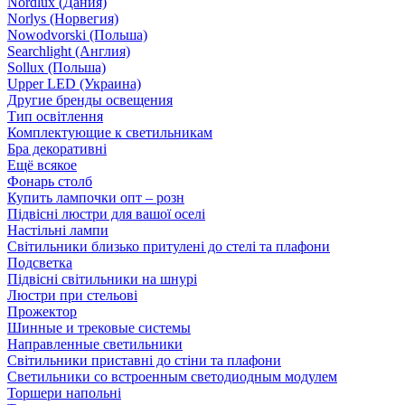
Nordlux (Дания)
Norlys (Норвегия)
Nowodvorski (Польша)
Searchlight (Англия)
Sollux (Польша)
Upper LED (Украина)
Другие бренды освещения
Тип освітлення
Комплектующие к светильникам
Бра декоративні
Ещё всякое
Фонарь столб
Купить лампочки опт – розн
Підвісні люстри для вашої оселі
Настільні лампи
Світильники близько притулені до стелі та плафони
Подсветка
Підвісні світильники на шнурі
Люстри при стельові
Прожектор
Шинные и трековые системы
Направленные светильники
Світильники приставні до стіни та плафони
Светильники со встроенным светодиодным модулем
Торшери напольні