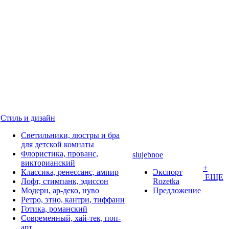
Стиль и дизайн
Светильники, люстры и бра
для детской комнаты
Флористика, прованс,
slujebnoe
викторианский
+
Классика, ренессанс, ампир
Экспорт
ЕЩЕ
Лофт, стимпанк, эдиссон
Rozetka
Модерн, ар-деко, нуво
Предложение
Ретро, этно, кантри, тиффани
Готика, романский
Современный, хай-тек, поп-
арт