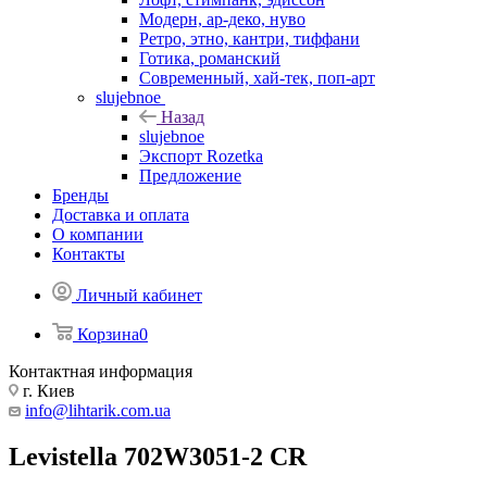
Модерн, ар-деко, нуво
Ретро, этно, кантри, тиффани
Готика, романский
Современный, хай-тек, поп-арт
slujebnoe
Назад
slujebnoe
Экспорт Rozetka
Предложение
Бренды
Доставка и оплата
О компании
Контакты
Личный кабинет
Корзина
0
Контактная информация
г. Киев
info@lihtarik.com.ua
Levistella 702W3051-2 CR