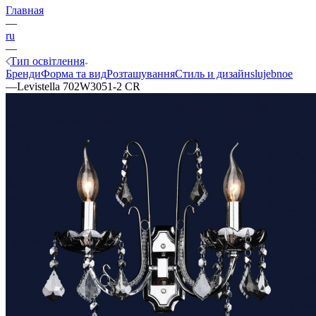
Главная
—
ru
—
Тип освітлення
Бренди
Форма та вид
Розташування
Стиль и дизайн
slujebnoe
—
Levistella 702W3051-2 CR