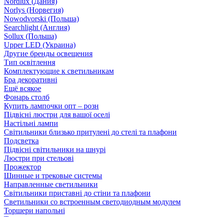
Nordlux (Дания)
Norlys (Норвегия)
Nowodvorski (Польша)
Searchlight (Англия)
Sollux (Польша)
Upper LED (Украина)
Другие бренды освещения
Тип освітлення
Комплектующие к светильникам
Бра декоративні
Ещё всякое
Фонарь столб
Купить лампочки опт – розн
Підвісні люстри для вашої оселі
Настільні лампи
Світильники близько притулені до стелі та плафони
Подсветка
Підвісні світильники на шнурі
Люстри при стельові
Прожектор
Шинные и трековые системы
Направленные светильники
Світильники приставні до стіни та плафони
Светильники со встроенным светодиодным модулем
Торшери напольні