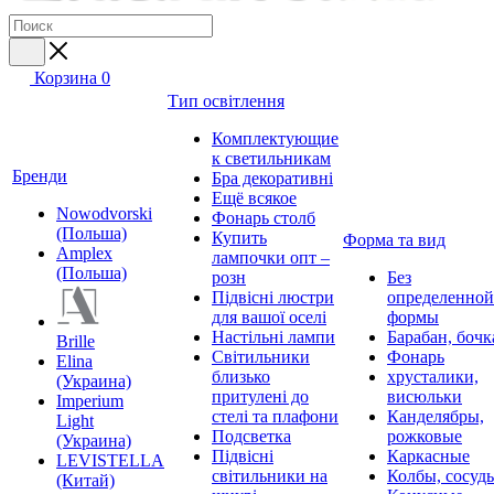
Корзина
0
Тип освітлення
Комплектующие
к светильникам
Бренди
Бра декоративні
Ещё всякое
Nowodvorski
Фонарь столб
(Польша)
Купить
Форма та вид
Amplex
лампочки опт –
(Польша)
розн
Без
Підвісні люстри
определенной
для вашої оселі
формы
Настільні лампи
Барабан, бочк
Brille
Світильники
Фонарь
Elina
близько
хрусталики,
(Украина)
притулені до
висюльки
Imperium
стелі та плафони
Канделябры,
Light
Подсветка
рожковые
(Украина)
Підвісні
Каркасные
LEVISTELLA
світильники на
Колбы, сосуд
(Китай)