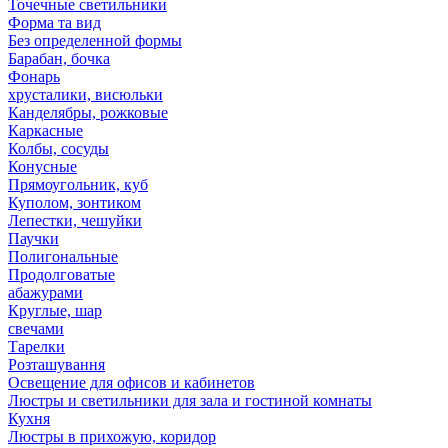
Точечные светильники
Форма та вид
Без определенной формы
Барабан, бочка
Фонарь
хрусталики, висюльки
Канделябры, рожковые
Каркасные
Колбы, сосуды
Конусные
Прямоугольник, куб
Куполом, зонтиком
Лепестки, чешуйки
Паучки
Полигональные
Продолговатые
абажурами
Круглые, шар
свечами
Тарелки
Розташування
Освещение для офисов и кабинетов
Люстры и светильники для зала и гостиной комнаты
Кухня
Люстры в прихожую, коридор