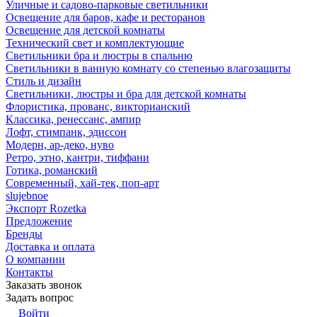
Уличные и садово-парковые светильники
Освещение для баров, кафе и ресторанов
Освещение для детской комнаты
Технический свет и комплектующие
Светильники бра и люстры в спальню
Светильники в ванную комнату со степенью влагозащиты
Стиль и дизайн
Светильники, люстры и бра для детской комнаты
Флористика, прованс, викторианский
Классика, ренессанс, ампир
Лофт, стимпанк, эдиссон
Модерн, ар-деко, нуво
Ретро, этно, кантри, тиффани
Готика, романский
Современный, хай-тек, поп-арт
slujebnoe
Экспорт Rozetka
Предложение
Бренды
Доставка и оплата
О компании
Контакты
Заказать звонок
Задать вопрос
Войти