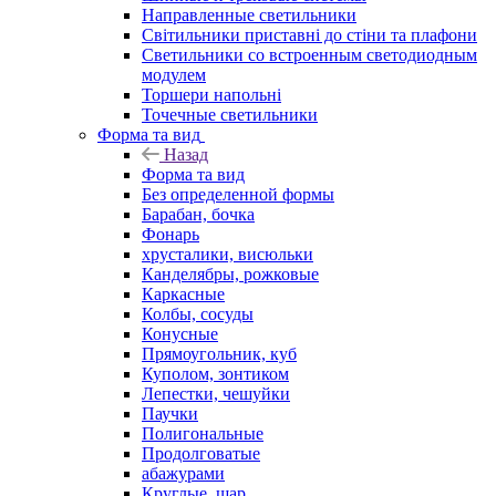
Направленные светильники
Світильники приставні до стіни та плафони
Светильники со встроенным светодиодным
модулем
Торшери напольні
Точечные светильники
Форма та вид
Назад
Форма та вид
Без определенной формы
Барабан, бочка
Фонарь
хрусталики, висюльки
Канделябры, рожковые
Каркасные
Колбы, сосуды
Конусные
Прямоугольник, куб
Куполом, зонтиком
Лепестки, чешуйки
Паучки
Полигональные
Продолговатые
абажурами
Круглые, шар