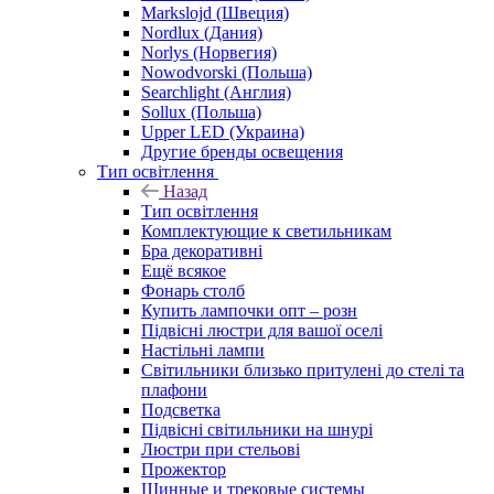
Markslojd (Швеция)
Nordlux (Дания)
Norlys (Норвегия)
Nowodvorski (Польша)
Searchlight (Англия)
Sollux (Польша)
Upper LED (Украина)
Другие бренды освещения
Тип освітлення
Назад
Тип освітлення
Комплектующие к светильникам
Бра декоративні
Ещё всякое
Фонарь столб
Купить лампочки опт – розн
Підвісні люстри для вашої оселі
Настільні лампи
Світильники близько притулені до стелі та
плафони
Подсветка
Підвісні світильники на шнурі
Люстри при стельові
Прожектор
Шинные и трековые системы