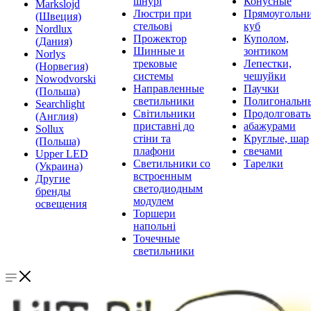
шнурі
Конусные
Markslojd
Люстри при
Прямоугольни
(Швеция)
стельові
куб
Nordlux
Прожектор
Куполом,
(Дания)
Шинные и
зонтиком
Norlys
трековые
Лепестки,
(Норвегия)
системы
чешуйки
Nowodvorski
Направленные
Паучки
(Польша)
светильники
Полигональн
Searchlight
Світильники
Продолговат
(Англия)
приставні до
абажурами
Sollux
стіни та
Круглые, шар
(Польша)
плафони
свечами
Upper LED
Светильники со
Тарелки
(Украина)
встроенным
Другие
светодиодным
бренды
модулем
освещения
Торшери
напольні
Точечные
светильники