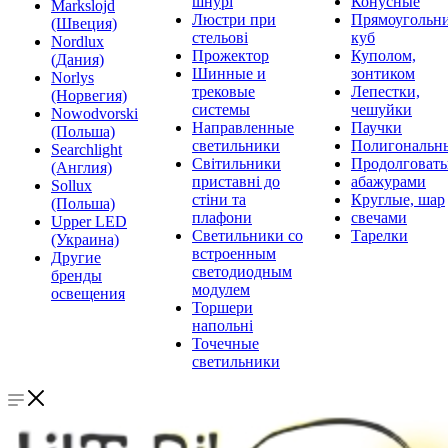
шнурі
Конусные
Markslojd
Люстри при
Прямоугольни
(Швеция)
стельові
куб
Nordlux
Прожектор
Куполом,
(Дания)
Шинные и
зонтиком
Norlys
трековые
Лепестки,
(Норвегия)
системы
чешуйки
Nowodvorski
Направленные
Паучки
(Польша)
светильники
Полигональн
Searchlight
Світильники
Продолговат
(Англия)
приставні до
абажурами
Sollux
стіни та
Круглые, шар
(Польша)
плафони
свечами
Upper LED
Светильники со
Тарелки
(Украина)
встроенным
Другие
светодиодным
бренды
модулем
освещения
Торшери
напольні
Точечные
светильники