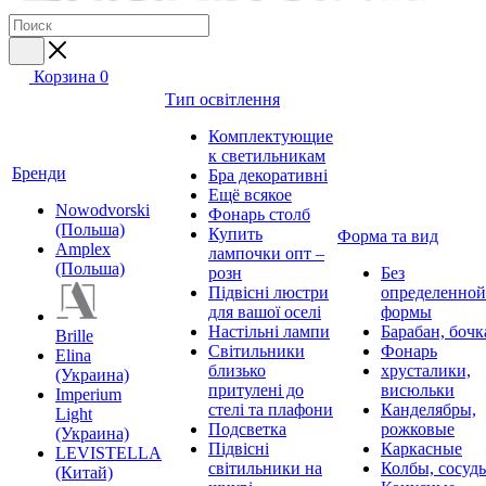
Корзина
0
Тип освітлення
Комплектующие
к светильникам
Бренди
Бра декоративні
Ещё всякое
Nowodvorski
Фонарь столб
(Польша)
Купить
Форма та вид
Amplex
лампочки опт –
(Польша)
розн
Без
Підвісні люстри
определенной
для вашої оселі
формы
Настільні лампи
Барабан, бочк
Brille
Світильники
Фонарь
Elina
близько
хрусталики,
(Украина)
притулені до
висюльки
Imperium
стелі та плафони
Канделябры,
Light
Подсветка
рожковые
(Украина)
Підвісні
Каркасные
LEVISTELLA
світильники на
Колбы, сосуд
(Китай)