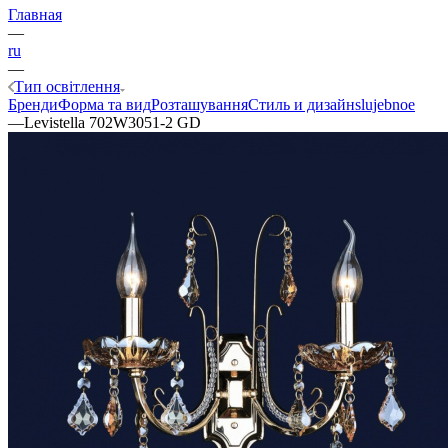
Главная
—
ru
—
Тип освітлення
Бренди
Форма та вид
Розташування
Стиль и дизайн
slujebnoe
—
Levistella 702W3051-2 GD