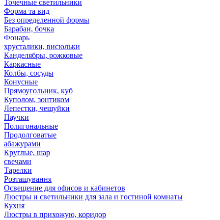
Точечные светильники
Форма та вид
Без определенной формы
Барабан, бочка
Фонарь
хрусталики, висюльки
Канделябры, рожковые
Каркасные
Колбы, сосуды
Конусные
Прямоугольник, куб
Куполом, зонтиком
Лепестки, чешуйки
Паучки
Полигональные
Продолговатые
абажурами
Круглые, шар
свечами
Тарелки
Розташування
Освещение для офисов и кабинетов
Люстры и светильники для зала и гостиной комнаты
Кухня
Люстры в прихожую, коридор