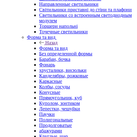
Направленные светильники
Світильники приставні до стіни та плафони
Светильники со встроенным светодиодным
модулем
Торшери напольні
Точечные светильники
Форма та вид
Назад
Форма та вид
Без определенной формы
Барабан, бочка
Фонарь
хрусталики, висюльки
Канделябры, рожковые
Каркасные
Колбы, сосуды
Конусные
Прямоугольник, куб
Куполом, зонтиком
Лепестки, чешуйки
Паучки
Полигональные
Продолговатые
абажурами
Круглые, шар