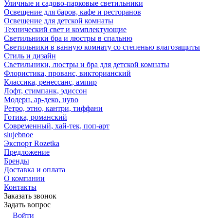
Уличные и садово-парковые светильники
Освещение для баров, кафе и ресторанов
Освещение для детской комнаты
Технический свет и комплектующие
Светильники бра и люстры в спальню
Светильники в ванную комнату со степенью влагозащиты
Стиль и дизайн
Светильники, люстры и бра для детской комнаты
Флористика, прованс, викторианский
Классика, ренессанс, ампир
Лофт, стимпанк, эдиссон
Модерн, ар-деко, нуво
Ретро, этно, кантри, тиффани
Готика, романский
Современный, хай-тек, поп-арт
slujebnoe
Экспорт Rozetka
Предложение
Бренды
Доставка и оплата
О компании
Контакты
Заказать звонок
Задать вопрос
Войти