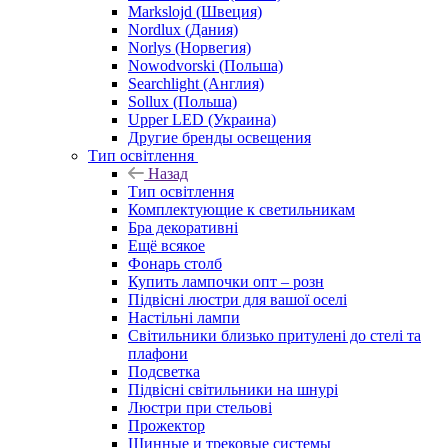
Markslojd (Швеция)
Nordlux (Дания)
Norlys (Норвегия)
Nowodvorski (Польша)
Searchlight (Англия)
Sollux (Польша)
Upper LED (Украина)
Другие бренды освещения
Тип освітлення
Назад
Тип освітлення
Комплектующие к светильникам
Бра декоративні
Ещё всякое
Фонарь столб
Купить лампочки опт – розн
Підвісні люстри для вашої оселі
Настільні лампи
Світильники близько притулені до стелі та
плафони
Подсветка
Підвісні світильники на шнурі
Люстри при стельові
Прожектор
Шинные и трековые системы