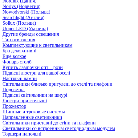
Nordlux (Дания)
Norlys (Норвегия)
Nowodvorski (Польша)
Searchlight (Англия)
Sollux (Польша)
Upper LED (Украина)
Другие бренды освещения
Тип освітлення
Комплектующие к светильникам
Бра декоративні
Ещё всякое
Фонарь столб
Купить лампочки опт – розн
Підвісні люстри для вашої оселі
Настільні лампи
Світильники близько притулені до стелі та плафони
Подсветка
Підвісні світильники на шнурі
Люстри при стельові
Прожектор
Шинные и трековые системы
Направленные светильники
Світильники приставні до стіни та плафони
Светильники со встроенным светодиодным модулем
Торшери напольні