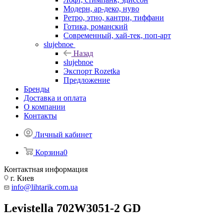
Модерн, ар-деко, нуво
Ретро, этно, кантри, тиффани
Готика, романский
Современный, хай-тек, поп-арт
slujebnoe
Назад
slujebnoe
Экспорт Rozetka
Предложение
Бренды
Доставка и оплата
О компании
Контакты
Личный кабинет
Корзина
0
Контактная информация
г. Киев
info@lihtarik.com.ua
Levistella 702W3051-2 GD