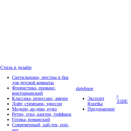
Стиль и дизайн
Светильники, люстры и бра
для детской комнаты
Флористика, прованс,
slujebnoe
викторианский
+
Классика, ренессанс, ампир
Экспорт
ЕЩЕ
Лофт, стимпанк, эдиссон
Rozetka
Модерн, ар-деко, нуво
Предложение
Ретро, этно, кантри, тиффани
Готика, романский
Современный, хай-тек, поп-
арт