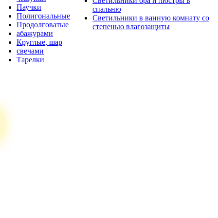
Светильники бра и люстры в
Паучки
спальню
Полигональные
Светильники в ванную комнату со
Продолговатые
степенью влагозащиты
абажурами
Круглые, шар
свечами
Тарелки