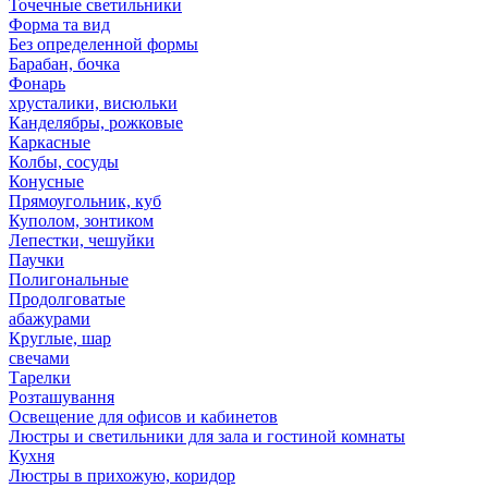
Точечные светильники
Форма та вид
Без определенной формы
Барабан, бочка
Фонарь
хрусталики, висюльки
Канделябры, рожковые
Каркасные
Колбы, сосуды
Конусные
Прямоугольник, куб
Куполом, зонтиком
Лепестки, чешуйки
Паучки
Полигональные
Продолговатые
абажурами
Круглые, шар
свечами
Тарелки
Розташування
Освещение для офисов и кабинетов
Люстры и светильники для зала и гостиной комнаты
Кухня
Люстры в прихожую, коридор