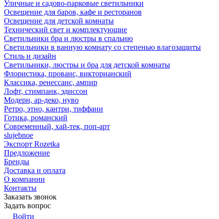
Уличные и садово-парковые светильники
Освещение для баров, кафе и ресторанов
Освещение для детской комнаты
Технический свет и комплектующие
Светильники бра и люстры в спальню
Светильники в ванную комнату со степенью влагозащиты
Стиль и дизайн
Светильники, люстры и бра для детской комнаты
Флористика, прованс, викторианский
Классика, ренессанс, ампир
Лофт, стимпанк, эдиссон
Модерн, ар-деко, нуво
Ретро, этно, кантри, тиффани
Готика, романский
Современный, хай-тек, поп-арт
slujebnoe
Экспорт Rozetka
Предложение
Бренды
Доставка и оплата
О компании
Контакты
Заказать звонок
Задать вопрос
Войти