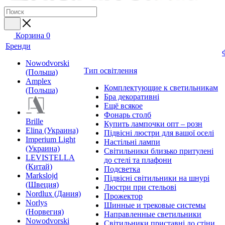
Корзина
0
Бренди
Nowodvorski
Тип освітлення
(Польша)
Amplex
Комплектующие к светильникам
(Польша)
Бра декоративні
Ещё всякое
Фонарь столб
Brille
Купить лампочки опт – розн
Elina (Украина)
Підвісні люстри для вашої оселі
Imperium Light
Настільні лампи
(Украина)
Світильники близько притулені
LEVISTELLA
до стелі та плафони
(Китай)
Подсветка
Markslojd
Підвісні світильники на шнурі
(Швеция)
Люстри при стельові
Nordlux (Дания)
Прожектор
Norlys
Шинные и трековые системы
(Норвегия)
Направленные светильники
Nowodvorski
Світильники приставні до стіни