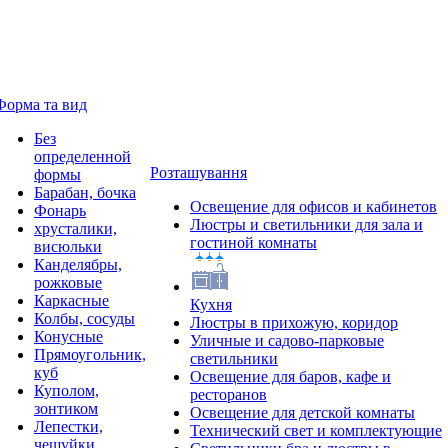
Форма та вид
Без
определенной
Розташування
формы
Барабан, бочка
Освещение для офисов и кабинетов
Фонарь
Люстры и светильники для зала и
хрусталики,
гостиной комнаты
висюльки
Канделябры,
рожковые
Каркасные
Кухня
Колбы, сосуды
Люстры в прихожую, коридор
Конусные
Уличные и садово-парковые
Прямоугольник,
светильники
куб
Освещение для баров, кафе и
Куполом,
ресторанов
зонтиком
Освещение для детской комнаты
Лепестки,
Технический свет и комплектующие
чешуйки