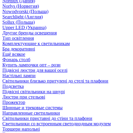
Nordlux (Дания)
Norlys (Норвегия)
Nowodvorski (Польша)
Searchlight (Англия)
Sollux (Польша)
Upper LED (Украина)
Другие бренды освещения
Тип освітлення
Комплектующие к светильникам
Бра декоративні
Ещё всякое
Фонарь столб
Купить лампочки опт – розн
Підвісні люстри для вашої оселі
Настільні лампи
Світильники близько притулені до стелі та плафони
Подсветка
Підвісні світильники на шнурі
Люстри при стельові
Прожектор
Шинные и трековые системы
Направленные светильники
Світильники приставні до стіни та плафони
Светильники со встроенным светодиодным модулем
Торшери напольні