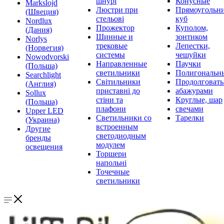
шнурі
Конусные
Markslojd
Люстри при
Прямоугольни
(Швеция)
стельові
куб
Nordlux
Прожектор
Куполом,
(Дания)
Шинные и
зонтиком
Norlys
трековые
Лепестки,
(Норвегия)
системы
чешуйки
Nowodvorski
Направленные
Паучки
(Польша)
светильники
Полигональн
Searchlight
Світильники
Продолговат
(Англия)
приставні до
абажурами
Sollux
стіни та
Круглые, шар
(Польша)
плафони
свечами
Upper LED
Светильники со
Тарелки
(Украина)
встроенным
Другие
светодиодным
бренды
модулем
освещения
Торшери
напольні
Точечные
светильники