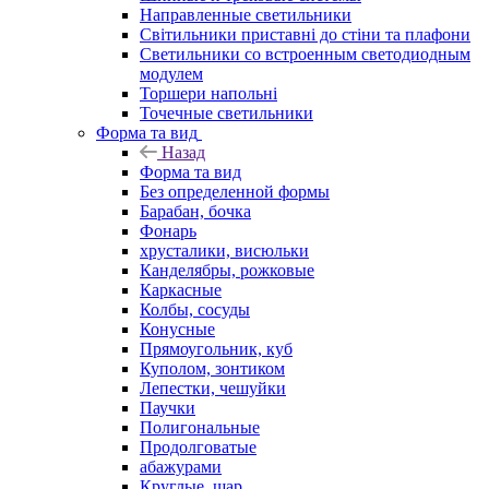
Направленные светильники
Світильники приставні до стіни та плафони
Светильники со встроенным светодиодным
модулем
Торшери напольні
Точечные светильники
Форма та вид
Назад
Форма та вид
Без определенной формы
Барабан, бочка
Фонарь
хрусталики, висюльки
Канделябры, рожковые
Каркасные
Колбы, сосуды
Конусные
Прямоугольник, куб
Куполом, зонтиком
Лепестки, чешуйки
Паучки
Полигональные
Продолговатые
абажурами
Круглые, шар