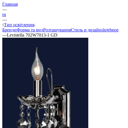
Главная
—
ru
—
Тип освітлення
Бренди
Форма та вид
Розташування
Стиль и дизайн
slujebnoe
—
Levistella 702W7013-1 GD