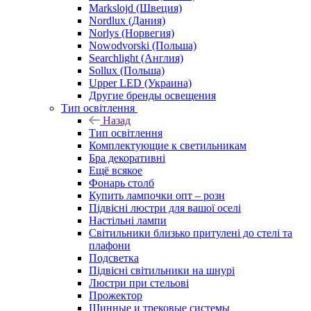
Markslojd (Швеция)
Nordlux (Дания)
Norlys (Норвегия)
Nowodvorski (Польша)
Searchlight (Англия)
Sollux (Польша)
Upper LED (Украина)
Другие бренды освещения
Тип освітлення
Назад
Тип освітлення
Комплектующие к светильникам
Бра декоративні
Ещё всякое
Фонарь столб
Купить лампочки опт – розн
Підвісні люстри для вашої оселі
Настільні лампи
Світильники близько притулені до стелі та
плафони
Подсветка
Підвісні світильники на шнурі
Люстри при стельові
Прожектор
Шинные и трековые системы