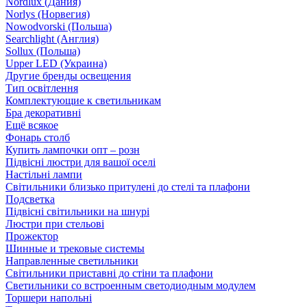
Nordlux (Дания)
Norlys (Норвегия)
Nowodvorski (Польша)
Searchlight (Англия)
Sollux (Польша)
Upper LED (Украина)
Другие бренды освещения
Тип освітлення
Комплектующие к светильникам
Бра декоративні
Ещё всякое
Фонарь столб
Купить лампочки опт – розн
Підвісні люстри для вашої оселі
Настільні лампи
Світильники близько притулені до стелі та плафони
Подсветка
Підвісні світильники на шнурі
Люстри при стельові
Прожектор
Шинные и трековые системы
Направленные светильники
Світильники приставні до стіни та плафони
Светильники со встроенным светодиодным модулем
Торшери напольні