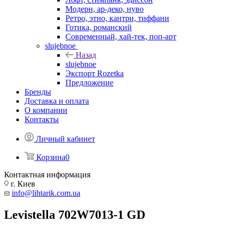
Модерн, ар-деко, нуво
Ретро, этно, кантри, тиффани
Готика, романский
Современный, хай-тек, поп-арт
slujebnoe
Назад
slujebnoe
Экспорт Rozetka
Предложение
Бренды
Доставка и оплата
О компании
Контакты
Личный кабинет
Корзина
0
Контактная информация
г. Киев
info@lihtarik.com.ua
Levistella 702W7013-1 GD