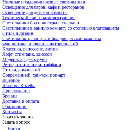
Уличные и садово-парковые светильники
Освещение для баров, кафе и ресторанов
Освещение для детской комнаты
Технический свет и комплектующие
Светильники бра и люстры в спальню
Светильники в ванную комнату со степенью влагозащиты
Стиль и дизайн
Светильники, люстры и бра для детской комнаты
Флористика, прованс, викторианский
Классика, ренессанс, ампир
Лофт, стимпанк, эдиссон
Модерн, ар-деко, нуво
Ретро, этно, кантри, тиффани
Готика, романский
Современный, хай-тек, поп-арт
slujebnoe
Экспорт Rozetka
Предложение
Бренды
Доставка и оплата
О компании
Контакты
Заказать звонок
Задать вопрос
Войти