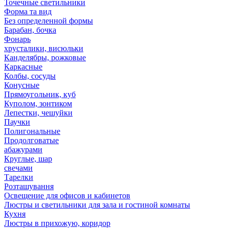
Точечные светильники
Форма та вид
Без определенной формы
Барабан, бочка
Фонарь
хрусталики, висюльки
Канделябры, рожковые
Каркасные
Колбы, сосуды
Конусные
Прямоугольник, куб
Куполом, зонтиком
Лепестки, чешуйки
Паучки
Полигональные
Продолговатые
абажурами
Круглые, шар
свечами
Тарелки
Розташування
Освещение для офисов и кабинетов
Люстры и светильники для зала и гостиной комнаты
Кухня
Люстры в прихожую, коридор