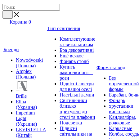
Корзина
0
Тип освітлення
Комплектующие
к светильникам
Бренди
Бра декоративні
Ещё всякое
Nowodvorski
Фонарь столб
(Польша)
Купить
Форма та вид
Amplex
лампочки опт –
(Польша)
розн
Без
Підвісні люстри
определенной
для вашої оселі
формы
Настільні лампи
Барабан, бочк
Brille
Світильники
Фонарь
Elina
близько
хрусталики,
(Украина)
притулені до
висюльки
Imperium
стелі та плафони
Канделябры,
Light
Подсветка
рожковые
(Украина)
Підвісні
Каркасные
LEVISTELLA
світильники на
Колбы, сосуд
(Китай)