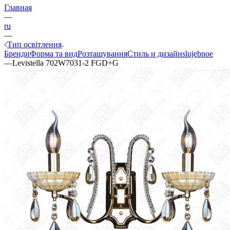
Главная
—
ru
—
Тип освітлення
Бренди
Форма та вид
Розташування
Стиль и дизайн
slujebnoe
—
Levistella 702W7031-2 FGD+G