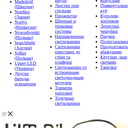
шнурі
Конусные
Markslojd
Люстри при
Прямоугольни
(Швеция)
стельові
куб
Nordlux
Прожектор
Куполом,
(Дания)
Шинные и
зонтиком
Norlys
трековые
Лепестки,
(Норвегия)
системы
чешуйки
Nowodvorski
Направленные
Паучки
(Польша)
светильники
Полигональн
Searchlight
Світильники
Продолговат
(Англия)
приставні до
абажурами
Sollux
стіни та
Круглые, шар
(Польша)
плафони
свечами
Upper LED
Светильники со
Тарелки
(Украина)
встроенным
Другие
светодиодным
бренды
модулем
освещения
Торшери
напольні
Точечные
светильники