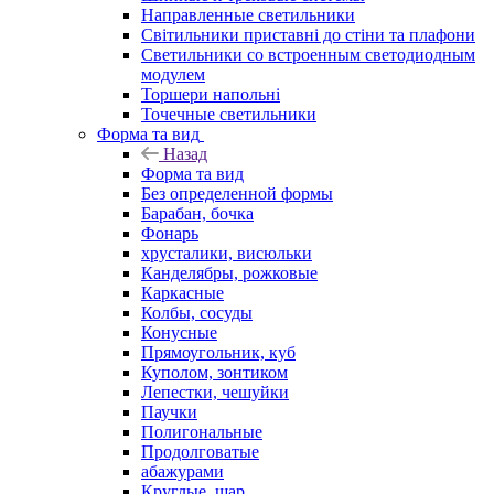
Направленные светильники
Світильники приставні до стіни та плафони
Светильники со встроенным светодиодным
модулем
Торшери напольні
Точечные светильники
Форма та вид
Назад
Форма та вид
Без определенной формы
Барабан, бочка
Фонарь
хрусталики, висюльки
Канделябры, рожковые
Каркасные
Колбы, сосуды
Конусные
Прямоугольник, куб
Куполом, зонтиком
Лепестки, чешуйки
Паучки
Полигональные
Продолговатые
абажурами
Круглые, шар