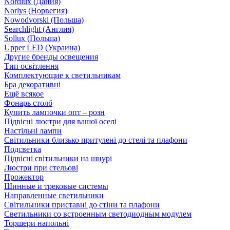
Nordlux (Дания)
Norlys (Норвегия)
Nowodvorski (Польша)
Searchlight (Англия)
Sollux (Польша)
Upper LED (Украина)
Другие бренды освещения
Тип освітлення
Комплектующие к светильникам
Бра декоративні
Ещё всякое
Фонарь столб
Купить лампочки опт – розн
Підвісні люстри для вашої оселі
Настільні лампи
Світильники близько притулені до стелі та плафони
Подсветка
Підвісні світильники на шнурі
Люстри при стельові
Прожектор
Шинные и трековые системы
Направленные светильники
Світильники приставні до стіни та плафони
Светильники со встроенным светодиодным модулем
Торшери напольні