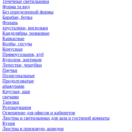
Точечные светильники
Форма та вид
Без определенной формы
Барабан, бочка
Фонарь
хрусталики, висюльки
Канделябры, рожковые
Каркасные
Колбы, сосуды
Конусные
Прямоугольник, куб
Куполом, зонтиком
Лепестки, чешуйки
Паучки
Полигональные
Продолговатые
абажурами
Круглые, шар
свечами
Тарелки
Розташування
Освещение для офисов и кабинетов
Люстры и светильники для зала и гостиной комнаты
Кухня
Люстры в прихожую, коридор