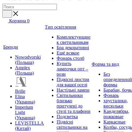
Корзина
0
Тип освітлення
Комплектующие
к светильникам
Бренди
Бра декоративні
Ещё всякое
Nowodvorski
Фонарь столб
(Польша)
Купить
Форма та вид
Amplex
лампочки опт –
(Польша)
розн
Без
Підвісні люстри
определенной
для вашої оселі
формы
Настільні лампи
Барабан, бочк
Brille
Світильники
Фонарь
Elina
близько
хрусталики,
(Украина)
притулені до
висюльки
Imperium
стелі та плафони
Канделябры,
Light
Подсветка
рожковые
(Украина)
Підвісні
Каркасные
LEVISTELLA
світильники на
Колбы, сосуд
(Китай)