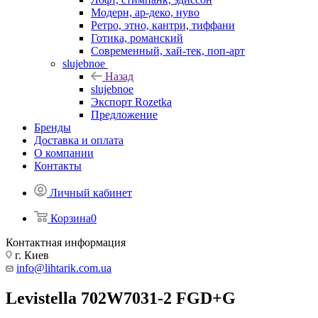
Модерн, ар-деко, нуво
Ретро, этно, кантри, тиффани
Готика, романский
Современный, хай-тек, поп-арт
slujebnoe
Назад
slujebnoe
Экспорт Rozetka
Предложение
Бренды
Доставка и оплата
О компании
Контакты
Личный кабинет
Корзина
0
Контактная информация
г. Киев
info@lihtarik.com.ua
Levistella 702W7031-2 FGD+G