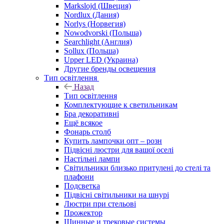
Markslojd (Швеция)
Nordlux (Дания)
Norlys (Норвегия)
Nowodvorski (Польша)
Searchlight (Англия)
Sollux (Польша)
Upper LED (Украина)
Другие бренды освещения
Тип освітлення
Назад
Тип освітлення
Комплектующие к светильникам
Бра декоративні
Ещё всякое
Фонарь столб
Купить лампочки опт – розн
Підвісні люстри для вашої оселі
Настільні лампи
Світильники близько притулені до стелі та
плафони
Подсветка
Підвісні світильники на шнурі
Люстри при стельові
Прожектор
Шинные и трековые системы