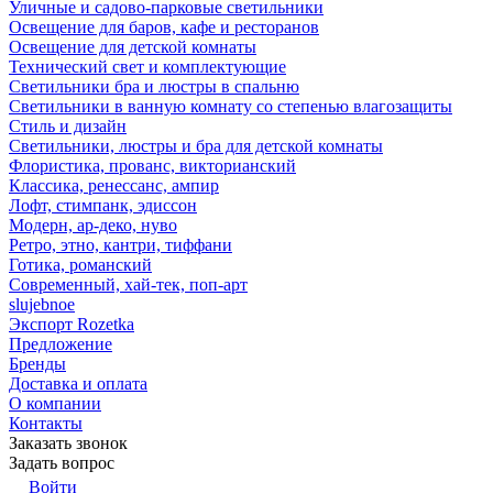
Уличные и садово-парковые светильники
Освещение для баров, кафе и ресторанов
Освещение для детской комнаты
Технический свет и комплектующие
Светильники бра и люстры в спальню
Светильники в ванную комнату со степенью влагозащиты
Стиль и дизайн
Светильники, люстры и бра для детской комнаты
Флористика, прованс, викторианский
Классика, ренессанс, ампир
Лофт, стимпанк, эдиссон
Модерн, ар-деко, нуво
Ретро, этно, кантри, тиффани
Готика, романский
Современный, хай-тек, поп-арт
slujebnoe
Экспорт Rozetka
Предложение
Бренды
Доставка и оплата
О компании
Контакты
Заказать звонок
Задать вопрос
Войти